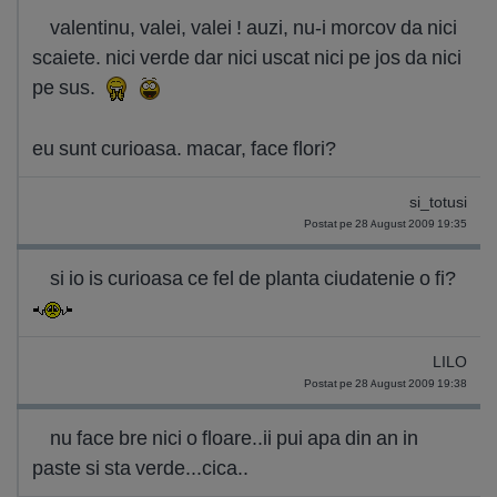
valentinu, valei, valei ! auzi, nu-i morcov da nici
scaiete. nici verde dar nici uscat nici pe jos da nici
pe sus.
eu sunt curioasa. macar, face flori?
si_totusi
Postat pe 28 August 2009 19:35
si io is curioasa ce fel de planta ciudatenie o fi?
LILO
Postat pe 28 August 2009 19:38
nu face bre nici o floare..ii pui apa din an in
paste si sta verde...cica..