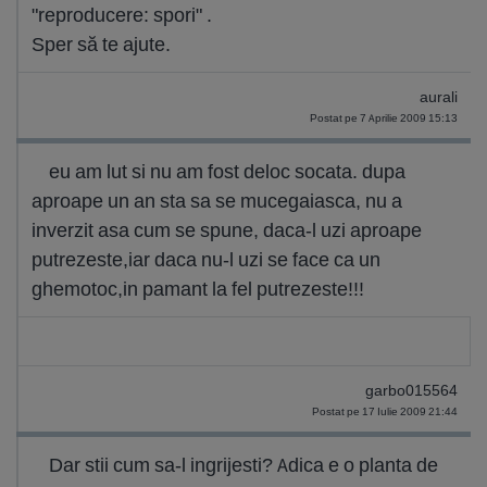
"reproducere: spori" .
Sper să te ajute.
aurali
Postat pe 7 Aprilie 2009 15:13
eu am lut si nu am fost deloc socata. dupa
aproape un an sta sa se mucegaiasca, nu a
inverzit asa cum se spune, daca-l uzi aproape
putrezeste,iar daca nu-l uzi se face ca un
ghemotoc,in pamant la fel putrezeste!!!
garbo015564
Postat pe 17 Iulie 2009 21:44
Dar stii cum sa-l ingrijesti? Adica e o planta de