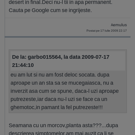
desert in final.Deci nu-l tii in apa permanent.
Cauta pe Google cum se ingrijeste.
Aemulus
Postat pe 17 Iulie 2009 22:17
De la: garbo015564, la data 2009-07-17
21:44:10
eu am lut si nu am fost deloc socata. dupa
aproape un an sta sa se mucegaiasca, nu a
inverzit asa cum se spune, daca-l uzi aproape
putrezeste,iar daca nu-l uzi se face ca un
ghemotoc,in pamant la fel putrezeste!!!
Seamana cu un morcov,planta asta???...dupa
descrierea simptomelor,am mai auzit ca li se