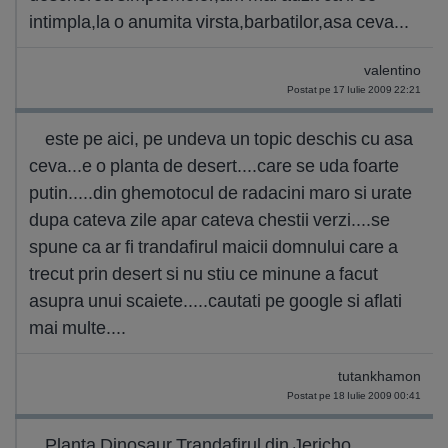
intimpla,la o anumita virsta,barbatilor,asa ceva...
valentino
Postat pe 17 Iulie 2009 22:21
este pe aici, pe undeva un topic deschis cu asa
ceva...e o planta de desert....care se uda foarte
putin.....din ghemotocul de radacini maro si urate
dupa cateva zile apar cateva chestii verzi....se
spune ca ar fi trandafirul maicii domnului care a
trecut prin desert si nu stiu ce minune a facut
asupra unui scaiete.....cautati pe google si aflati
mai multe....
tutankhamon
Postat pe 18 Iulie 2009 00:41
Planta Dinosaur Trandafirul din Jericho