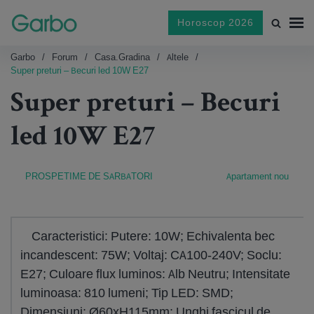
Horoscop 2026
Garbo
Forum
Casa.gradina
Altele
Super preturi – Becuri led 10W E27
Super preturi – Becuri
led 10W E27
PROSPETIME DE SARBATORI
Apartament nou
Caracteristici: Putere: 10W; Echivalenta bec
incandescent: 75W; Voltaj: CA100-240V; Soclu:
E27; Culoare flux luminos: Alb Neutru; Intensitate
luminoasa: 810 lumeni; Tip LED: SMD;
Dimensiuni: Ø60xH115mm; Unghi fascicul de