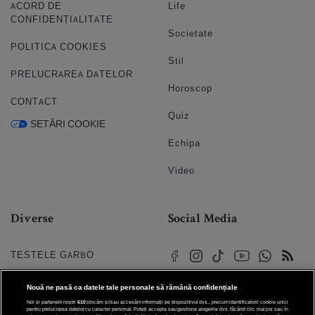
ACORD DE
Life
CONFIDENȚIALITATE
Societate
POLITICA COOKIES
Stil
PRELUCRAREA DATELOR
Horoscop
CONTACT
Quiz
SETĂRI COOKIE
Echipa
Video
Diverse
Social Media
TESTELE GARBO
HOROSCOP
Nouă ne pasă ca datele tale personale să rămână confidențiale
Noi și partenerii noștri
610
stocăm și/sau accesăm informații pe dispozitivul dvs., precum identificatorii cookie unici
HOROSCOPUL IUBIRII
pentru prelucrarea datelor cu caracter personal. Puteți accepta sau gestiona alegerile dvs. făcând clic mai jos sau în