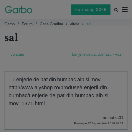
Horoscop 2026
Garbo
Forum
Casa.gradina
Altele
sal
sal
concurs
Lenjerie de pat Damasc - Roz
Lenjerie de pat din bumbac alb si mov
http://www.alyshop.ro/produse/Lenjerii-din-
bumbac/Lenjerie-de-pat-din-bumbac-alb-si-
mov_1371.html
adinutza01
Postat pe 17 Septembrie 2010 14:31