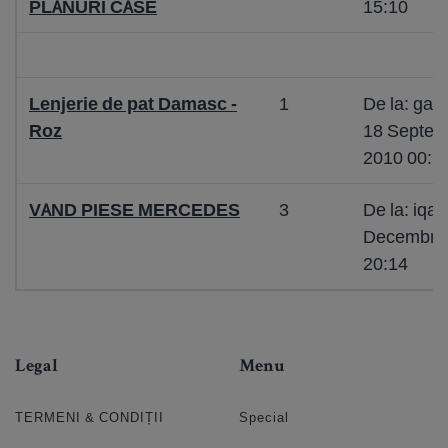
PLANURI CASE
15:10
Lenjerie de pat Damasc -
1
De la: ga
Roz
18 Septem
2010 00:1
VAND PIESE MERCEDES
3
De la: iqar
Decembrie
20:14
Legal
Menu
TERMENI & CONDIȚII
Special