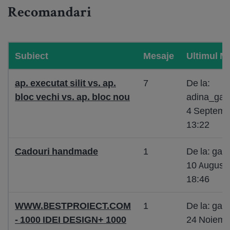
Recomandari
Subiect
Mesaje
Ultimul M
ap. executat silit vs. ap.
7
De la:
bloc vechi vs. ap. bloc nou
adina_gar
4 Septemb
13:22
Cadouri handmade
1
De la: ga
10 August
18:46
WWW.BESTPROIECT.COM
1
De la: ga
- 1000 IDEI DESIGN+ 1000
24 Noiemb