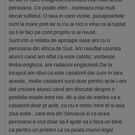
persoana. Ce poate oferi ..conteaza mai mult
decat sufletul. O tara in care vizele, pasapoartele
sunt la mare pret iar tu nu ai nici o vina ca ai luptat
sa ti le faci pe cont propriu si ai reusit.
Sunt intr-o relatia de aproape sase ani cu o
persoana din Africa de Sud. Am rasuflat usurata
atunci cand am aflat ca este catolic, vorbeste
limba engleza, are radacini englezesti.De la
inceput am stiut ca este casatorit dar cum in tara
acesta , multe casatorii sunt doar pentru acte i-am
dat crezare atunci cand am discutat despre o
posibila relatie intre noi. Mi-a dat de inteles ca e
casatorit doar pt acte, ca nu e nimic intre el si asa
zisa sotie , care era din Slovacia si ca acea
persoana a vrut doar sa il ajute sa ii faca un bine
ca pentru un prieten ca sa poata munci legal