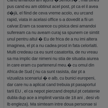
pus cand eu am obtinut acel post, pt ca el il avea
d�jà, el fiind de ceva vreme acolo, eu urcand
rapid, viata in acelasi office s-a dovedit a fii un
calvar.Eram ca soarece cu pisica desi amandoi
sufeream ca nu aveam curaj sa spunem ce simtit
unul pentru altul � Eu de frica de a nu imi altera
imaginea, el pt a nu cadea prost in fata celorlalti.
Multi credeau ca eu sunt casatorita, de nu vreau
sa ma implic dar nimeni nu stia de situatia aiurea
in care eram cu partenerul meu.� cu omul din
Africa de Sud ( nu ca sunt rasista, dar pt a
vizualiza scenariul � e alb, cu bunici europeni,
dar care nu a aplicat cand trebuia pt pasaportul
tarii EU , el ca nepot pierzand dreptul pt cetatenie
dubla dup ace a implinit varsta de 18 ani , desi vb
lb engleza). Ma simteam intre doua personae si