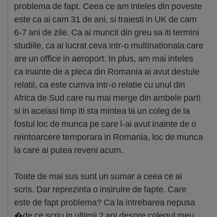
problema de fapt. Ceea ce am inteles din poveste
este ca ai cam 31 de ani, si traiesti in UK de cam
6-7 ani de zile. Ca ai muncit din greu sa iti termini
studiile, ca ai lucrat ceva intr-o multinationala care
are un office in aeroport. In plus, am mai inteles
ca inainte de a pleca din Romania ai avut destule
relatii, ca este cumva intr-o relatie cu unul din
Africa de Sud care nu mai merge din ambele parti
si in acelasi timp iti sta mintea la un coleg de la
fostul loc de munca pe care l-ai avut inainte de o
reintoarcere temporara in Romania, loc de munca
la care ai putea reveni acum.
Toate de mai sus sunt un sumar a ceea ce ai
scris. Dar reprezinta o insiruire de fapte. Care
este de fapt problema? Ca la intrebarea nepusa
�de ce scriu in ultimii 2 ani despre colegul meu