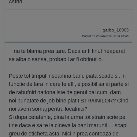
Astrid
garbo_10965
Postat pe 28 Ianuarie 2013 13:45
nu te blama prea tare. Daca ar fi tinut neaparat
sa aiba o sansa, probabil ar fi obtinut-o.
Peste tot timpul inseamna bani, piata scade si, in
functie de tara in care te afli, e posibil sa ai parte si
de rabufniri nationaliste de genul pai cum, dam
noi bunatate de job bine platit STRAINILOR? Cind
noi avem somaj pentru localnici?
Si dupa cetatenie, pina la urma tot strain scrie pe
tine daca e sa te ia cineva la bani marunti.... scapi
greu de eticheta asta. Nici n prea conteaza de