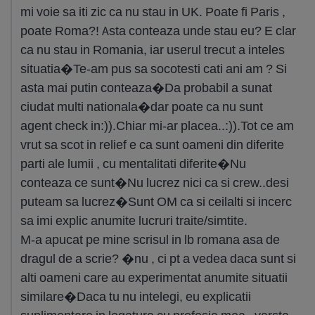
mi voie sa iti zic ca nu stau in UK. Poate fi Paris ,
poate Roma?! Asta conteaza unde stau eu? E clar
ca nu stau in Romania, iar userul trecut a inteles
situatia�Te-am pus sa socotesti cati ani am ? Si
asta mai putin conteaza�Da probabil a sunat
ciudat multi nationala�dar poate ca nu sunt
agent check in:)).Chiar mi-ar placea..:)).Tot ce am
vrut sa scot in relief e ca sunt oameni din diferite
parti ale lumii , cu mentalitati diferite�Nu
conteaza ce sunt�Nu lucrez nici ca si crew..desi
puteam sa lucrez�Sunt OM ca si ceilalti si incerc
sa imi explic anumite lucruri traite/simtite.
M-a apucat pe mine scrisul in lb romana asa de
dragul de a scrie? �nu , ci pt a vedea daca sunt si
alti oameni care au experimentat anumite situatii
similare�Daca tu nu intelegi, eu explicatii