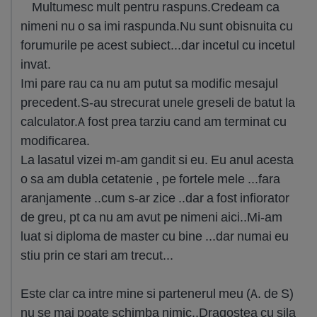
Multumesc mult pentru raspuns.Credeam ca
nimeni nu o sa imi raspunda.Nu sunt obisnuita cu
forumurile pe acest subiect...dar incetul cu incetul
invat.
Imi pare rau ca nu am putut sa modific mesajul
precedent.S-au strecurat unele greseli de batut la
calculator.A fost prea tarziu cand am terminat cu
modificarea.
La lasatul vizei m-am gandit si eu. Eu anul acesta
o sa am dubla cetatenie , pe fortele mele ...fara
aranjamente ..cum s-ar zice ..dar a fost infiorator
de greu, pt ca nu am avut pe nimeni aici..Mi-am
luat si diploma de master cu bine ...dar numai eu
stiu prin ce stari am trecut...
Este clar ca intre mine si partenerul meu (A. de S)
nu se mai poate schimba nimic..Dragostea cu sila