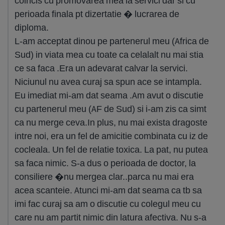
coincis cu promovarea mea la servici dar si cu
perioada finala pt dizertatie � lucrarea de
diploma.
L-am acceptat dinou pe partenerul meu (Africa de
Sud) in viata mea cu toate ca celalalt nu mai stia
ce sa faca .Era un adevarat calvar la servici.
Niciunul nu avea curaj sa spun ace se intampla.
Eu imediat mi-am dat seama .Am avut o discutie
cu partenerul meu (AF de Sud) si i-am zis ca simt
ca nu merge ceva.In plus, nu mai exista dragoste
intre noi, era un fel de amicitie combinata cu iz de
cocleala. Un fel de relatie toxica. La pat, nu putea
sa faca nimic. S-a dus o perioada de doctor, la
consiliere �nu mergea clar..parca nu mai era
acea scanteie. Atunci mi-am dat seama ca tb sa
imi fac curaj sa am o discutie cu colegul meu cu
care nu am partit nimic din latura afectiva. Nu s-a