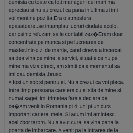
demisia cu toate ca toti managerii cei mari ma
apreciau si nu au crezut ca pana in ultima zi imi
voi mentine pozitia.Era o atmosfera
apasatoare..se intamplau lucruri ciudate acolo,
dar psihic refuzam sa le contabilizez�Eram doar
concentrata pe munca si pe lucrearea de
master.Intr-o zi de martie, cand cineva a incercat
sa dea vina pe mine la servici, situatie ce nu pe
mine ma viza direct, am simtit ca e momentul sa
imi dau demisia..brusc.
A fost un soc si pentru el. Nu a crezut ca voi pleca.
Intre timp persoana care era cu el stia de mine si
numai sageti imi trimetea fara a declara de
ce�Am venit in Romania pt 4 luni pt un curs
important carierei mele. Si acum imi amintesc
acel zbor tarom. Nu a avut curaj sa vina pana la
poarta de imbarcare. A venit pa la intrarea de la