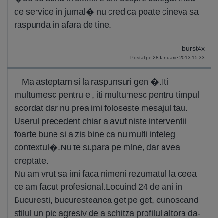
de service in jurnal� nu cred ca poate cineva sa
raspunda in afara de tine.
burst4x
Postat pe 28 Ianuarie 2013 15:33
Ma asteptam si la raspunsuri gen �.Iti
multumesc pentru el, iti multumesc pentru timpul
acordat dar nu prea imi foloseste mesajul tau.
Userul precedent chiar a avut niste interventii
foarte bune si a zis bine ca nu multi inteleg
contextul�.Nu te supara pe mine, dar avea
dreptate.
Nu am vrut sa imi faca nimeni rezumatul la ceea
ce am facut profesional.Locuind 24 de ani in
Bucuresti, bucuresteanca get pe get, cunoscand
stilul un pic agresiv de a schitza profilul altora da-