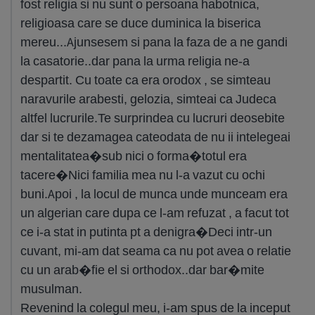
fost religia si nu sunt o persoana habotnica,
religioasa care se duce duminica la biserica
mereu...Ajunsesem si pana la faza de a ne gandi
la casatorie..dar pana la urma religia ne-a
despartit. Cu toate ca era orodox , se simteau
naravurile arabesti, gelozia, simteai ca Judeca
altfel lucrurile.Te surprindea cu lucruri deosebite
dar si te dezamagea cateodata de nu ii intelegeai
mentalitatea�sub nici o forma�totul era
tacere�Nici familia mea nu l-a vazut cu ochi
buni.Apoi , la locul de munca unde munceam era
un algerian care dupa ce l-am refuzat , a facut tot
ce i-a stat in putinta pt a denigra�Deci intr-un
cuvant, mi-am dat seama ca nu pot avea o relatie
cu un arab�fie el si orthodox..dar bar�mite
musulman.
Revenind la colegul meu, i-am spus de la inceput