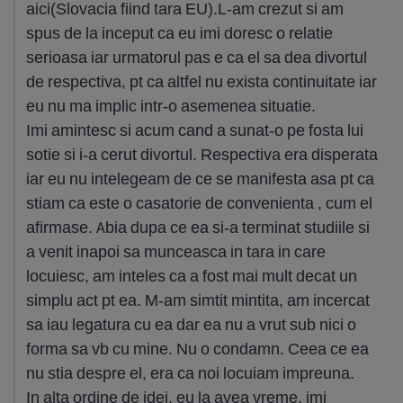
aici(Slovacia fiind tara EU).L-am crezut si am
spus de la inceput ca eu imi doresc o relatie
serioasa iar urmatorul pas e ca el sa dea divortul
de respectiva, pt ca altfel nu exista continuitate iar
eu nu ma implic intr-o asemenea situatie.
Imi amintesc si acum cand a sunat-o pe fosta lui
sotie si i-a cerut divortul. Respectiva era disperata
iar eu nu intelegeam de ce se manifesta asa pt ca
stiam ca este o casatorie de convenienta , cum el
afirmase. Abia dupa ce ea si-a terminat studiile si
a venit inapoi sa munceasca in tara in care
locuiesc, am inteles ca a fost mai mult decat un
simplu act pt ea. M-am simtit mintita, am incercat
sa iau legatura cu ea dar ea nu a vrut sub nici o
forma sa vb cu mine. Nu o condamn. Ceea ce ea
nu stia despre el, era ca noi locuiam impreuna.
In alta ordine de idei, eu la avea vreme, imi