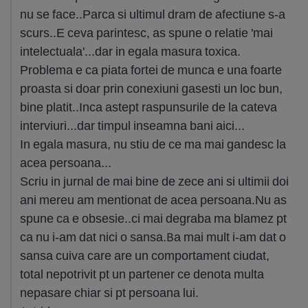
nu se face..Parca si ultimul dram de afectiune s-a
scurs..E ceva parintesc, as spune o relatie 'mai
intelectuala'...dar in egala masura toxica.
Problema e ca piata fortei de munca e una foarte
proasta si doar prin conexiuni gasesti un loc bun,
bine platit..Inca astept raspunsurile de la cateva
interviuri...dar timpul inseamna bani aici...
In egala masura, nu stiu de ce ma mai gandesc la
acea persoana...
Scriu in jurnal de mai bine de zece ani si ultimii doi
ani mereu am mentionat de acea persoana.Nu as
spune ca e obsesie..ci mai degraba ma blamez pt
ca nu i-am dat nici o sansa.Ba mai mult i-am dat o
sansa cuiva care are un comportament ciudat,
total nepotrivit pt un partener ce denota multa
nepasare chiar si pt persoana lui.