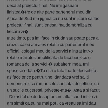
decalat proiectul final..Nu imi gaseam
linistea�Pe de alte parte partenerul meu din
Africa de Sud ma jignea ca nu sunt in stare sa fac
proiectul final, sunt lenesa, ma demoraliza cu
fiecare zi�
Intre timp, pt a imi face in ciuda sau poate pt ca a
crezut ca eu am ales relatia cu partenerul meu
official, colegul meu de la servici a intrat intr-o
relatie mai ales amplificata de facebook cu o
romanca de la servici � subaltern mea. Imi
spusese odata �Tu esti o fata foarte deosebita,
as face orice pentru tine, dar daca vrei sa iti
demonstrez ca romancele sunt atat de ieftine, cu
un suc le cuceresti, priveste-ma�. Asta a si facut
. De astfel de dedesupturi am aflat cand intr-o zi
am simtit ca eu nu mai pot , ca vreau sa imi dau