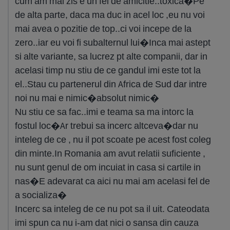
cum am mai zis e un fel de amicitie..toxica�Pe
de alta parte, daca ma duc in acel loc ,eu nu voi
mai avea o pozitie de top..ci voi incepe de la
zero..iar eu voi fi subalternul lui�Inca mai astept
si alte variante, sa lucrez pt alte companii, dar in
acelasi timp nu stiu de ce gandul imi este tot la
el..Stau cu partenerul din Africa de Sud dar intre
noi nu mai e nimic�absolut nimic�
Nu stiu ce sa fac..imi e teama sa ma intorc la
fostul loc�Ar trebui sa incerc altceva�dar nu
inteleg de ce , nu il pot scoate pe acest fost coleg
din minte.In Romania am avut relatii suficiente ,
nu sunt genul de om incuiat in casa si cartile in
nas�E adevarat ca aici nu mai am acelasi fel de
a socializa�
Incerc sa inteleg de ce nu pot sa il uit. Cateodata
imi spun ca nu i-am dat nici o sansa din cauza