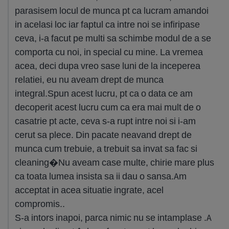
parasisem locul de munca pt ca lucram amandoi
in acelasi loc iar faptul ca intre noi se infiripase
ceva, i-a facut pe multi sa schimbe modul de a se
comporta cu noi, in special cu mine. La vremea
acea, deci dupa vreo sase luni de la inceperea
relatiei, eu nu aveam drept de munca
integral.Spun acest lucru, pt ca o data ce am
decoperit acest lucru cum ca era mai mult de o
casatrie pt acte, ceva s-a rupt intre noi si i-am
cerut sa plece. Din pacate neavand drept de
munca cum trebuie, a trebuit sa invat sa fac si
cleaning�Nu aveam case multe, chirie mare plus
ca toata lumea insista sa ii dau o sansa.Am
acceptat in acea situatie ingrate, acel
compromis..
S-a intors inapoi, parca nimic nu se intamplase .A