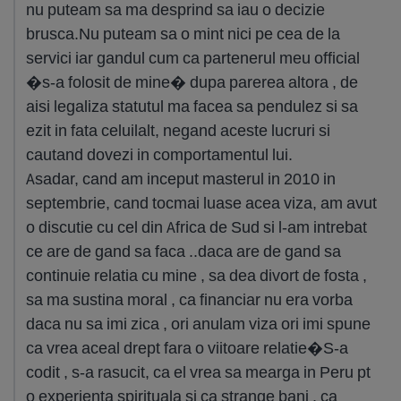
nu puteam sa ma desprind sa iau o decizie
brusca.Nu puteam sa o mint nici pe cea de la
servici iar gandul cum ca partenerul meu official
�s-a folosit de mine� dupa parerea altora , de
aisi legaliza statutul ma facea sa pendulez si sa
ezit in fata celuilalt, negand aceste lucruri si
cautand dovezi in comportamentul lui.
Asadar, cand am inceput masterul in 2010 in
septembrie, cand tocmai luase acea viza, am avut
o discutie cu cel din Africa de Sud si l-am intrebat
ce are de gand sa faca ..daca are de gand sa
continuie relatia cu mine , sa dea divort de fosta ,
sa ma sustina moral , ca financiar nu era vorba
daca nu sa imi zica , ori anulam viza ori imi spune
ca vrea aceal drept fara o viitoare relatie�S-a
codit , s-a rasucit, ca el vrea sa mearga in Peru pt
o experienta spirituala si ca strange bani , ca