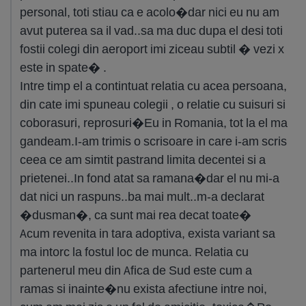
personal, toti stiau ca e acolo�dar nici eu nu am
avut puterea sa il vad..sa ma duc dupa el desi toti
fostii colegi din aeroport imi ziceau subtil � vezi x
este in spate� .
Intre timp el a contintuat relatia cu acea persoana,
din cate imi spuneau colegii , o relatie cu suisuri si
coborasuri, reprosuri�Eu in Romania, tot la el ma
gandeam.I-am trimis o scrisoare in care i-am scris
ceea ce am simtit pastrand limita decentei si a
prietenei..In fond atat sa ramana�dar el nu mi-a
dat nici un raspuns..ba mai mult..m-a declarat
�dusman�, ca sunt mai rea decat toate�
Acum revenita in tara adoptiva, exista variant sa
ma intorc la fostul loc de munca. Relatia cu
partenerul meu din Afica de Sud este cum a
ramas si inainte�nu exista afectiune intre noi,