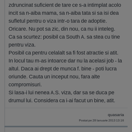
zdruncinat suficient de tare ce s-a intimplat acolo
incit sa n-aiba mama, sa n-aiba tata si sa isi dea
sufletul pentru o viza intr-o tara de adoptie.
Oricare. Nu pot sa zic, din nou, ca nu ii inteleg.
Ca sa scurtez: posibil ca South A. sa stea cu tine
pentru viza.
Posibil ca pentru celalalt sa fi fost atractie si atit.
In locul tau m-as intoarce dar nu la acelasi job - la
altul. Daca ai drept de munca f. bine - poti lucra
oriunde. Cauta un inceput nou, fara alte
compromisuri.
Si lasa-i lui nenea A.S. viza, dar sa se duca pe
drumul lui. Considera ca i-ai facut un bine, atit.
quasaria
Postat pe 28 Ianuarie 2013 13:16