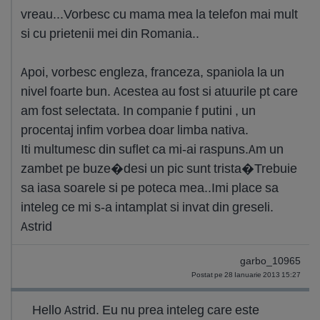
vreau...Vorbesc cu mama mea la telefon mai mult
si cu prietenii mei din Romania..
Apoi, vorbesc engleza, franceza, spaniola la un
nivel foarte bun. Acestea au fost si atuurile pt care
am fost selectata. In companie f putini , un
procentaj infim vorbea doar limba nativa.
Iti multumesc din suflet ca mi-ai raspuns.Am un
zambet pe buze�desi un pic sunt trista�Trebuie
sa iasa soarele si pe poteca mea..Imi place sa
inteleg ce mi s-a intamplat si invat din greseli.
Astrid
garbo_10965
Postat pe 28 Ianuarie 2013 15:27
Hello Astrid. Eu nu prea inteleg care este