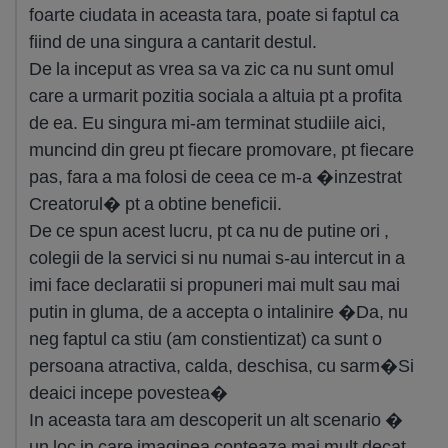
foarte ciudata in aceasta tara, poate si faptul ca
fiind de una singura a cantarit destul.
De la inceput as vrea sa va zic ca nu sunt omul
care a urmarit pozitia sociala a altuia pt a profita
de ea. Eu singura mi-am terminat studiile aici,
muncind din greu pt fiecare promovare, pt fiecare
pas, fara a ma folosi de ceea ce m-a �inzestrat
Creatorul� pt a obtine beneficii.
De ce spun acest lucru, pt ca nu de putine ori ,
colegii de la servici si nu numai s-au intercut in a
imi face declaratii si propuneri mai mult sau mai
putin in gluma, de a accepta o intalinire �Da, nu
neg faptul ca stiu (am constientizat) ca sunt o
persoana atractiva, calda, deschisa, cu sarm�Si
deaici incepe povestea�
In aceasta tara am descoperit un alt scenario �
un loc in care imaginea conteaza mai mult decat