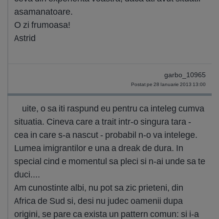
asamanatoare.
O zi frumoasa!
Astrid
garbo_10965
Postat pe 28 Ianuarie 2013 13:00
uite, o sa iti raspund eu pentru ca inteleg cumva
situatia. Cineva care a trait intr-o singura tara -
cea in care s-a nascut - probabil n-o va intelege.
Lumea imigrantilor e una a dreak de dura. In
special cind e momentul sa pleci si n-ai unde sa te
duci....
Am cunostinte albi, nu pot sa zic prieteni, din
Africa de Sud si, desi nu judec oamenii dupa
origini, se pare ca exista un pattern comun: si i-a