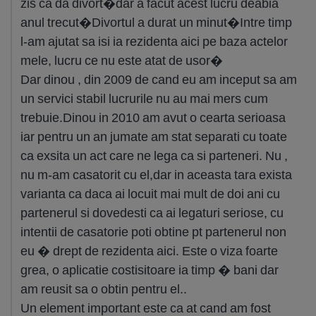
zis ca da divort�dar a facut acest lucru deabia
anul trecut�Divortul a durat un minut�Intre timp
l-am ajutat sa isi ia rezidenta aici pe baza actelor
mele, lucru ce nu este atat de usor�
Dar dinou , din 2009 de cand eu am inceput sa am
un servici stabil lucrurile nu au mai mers cum
trebuie.Dinou in 2010 am avut o cearta serioasa
iar pentru un an jumate am stat separati cu toate
ca exsita un act care ne lega ca si parteneri. Nu ,
nu m-am casatorit cu el,dar in aceasta tara exista
varianta ca daca ai locuit mai mult de doi ani cu
partenerul si dovedesti ca ai legaturi seriose, cu
intentii de casatorie poti obtine pt partenerul non
eu � drept de rezidenta aici. Este o viza foarte
grea, o aplicatie costisitoare ia timp � bani dar
am reusit sa o obtin pentru el..
Un element important este ca at cand am fost