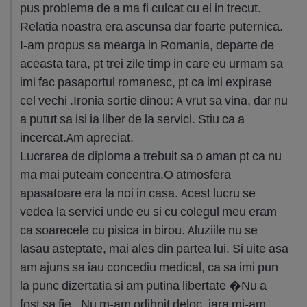
pus problema de a ma fi culcat cu el in trecut.
Relatia noastra era ascunsa dar foarte puternica.
I-am propus sa mearga in Romania, departe de
aceasta tara, pt trei zile timp in care eu urmam sa
imi fac pasaportul romanesc, pt ca imi expirase
cel vechi .Ironia sortie dinou: A vrut sa vina, dar nu
a putut sa isi ia liber de la servici. Stiu ca a
incercat.Am apreciat.
Lucrarea de diploma a trebuit sa o aman pt ca nu
ma mai puteam concentra.O atmosfera
apasatoare era la noi in casa. Acest lucru se
vedea la servici unde eu si cu colegul meu eram
ca soarecele cu pisica in birou. Aluziile nu se
lasau asteptate, mai ales din partea lui. Si uite asa
am ajuns sa iau concediu medical, ca sa imi pun
la punc dizertatia si am putina libertate �Nu a
fost sa fie ..Nu m-am odihnit deloc, iara mi-am