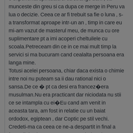
munceste din greu si ca dupa ce merge in Peru va
lua o decizie. Ceea ce ar fi trebuit sa fie o luna , s-
a transformat aproape intr-un an , timp in care eu
mi-am vazut de masterul meu, de munca cu ore
suplimentare pt a imi acoperi cheltuilele cu
scoala.Petreceam din ce in ce mai mult timp la
servici si ma bucuram cand cealalta persoana era
langa mine.
Totusi acelei persoana, chiar daca exista o chimie
intre noi nu puteam sa ii dau rational nici o
sansa.De ce � pt ca desi era francez�era
musulman.Nu era practicant dar niciodata nu stii
ce se intampla cu ei�Eu cand am venit in
aceasta tara, am fost in relatie cu un baiat
ordodox, egiptean , dar Coptic pe stil vechi.
Credeti-ma ca ceea ce ne-a despartit in final a