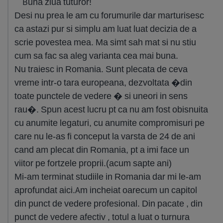
Buna ziua tuturor!
Desi nu prea le am cu forumurile dar marturisesc
ca astazi pur si simplu am luat luat decizia de a
scrie povestea mea. Ma simt sah mat si nu stiu
cum sa fac sa aleg varianta cea mai buna.
Nu traiesc in Romania. Sunt plecata de ceva
vreme intr-o tara europeana, dezvoltata �din
toate punctele de vedere � si uneori in sens
rau�. Spun acest lucru pt ca nu am fost obisnuita
cu anumite legaturi, cu anumite compromisuri pe
care nu le-as fi conceput la varsta de 24 de ani
cand am plecat din Romania, pt a imi face un
viitor pe fortzele proprii.(acum sapte ani)
Mi-am terminat studiile in Romania dar mi le-am
aprofundat aici.Am incheiat oarecum un capitol
din punct de vedere profesional. Din pacate , din
punct de vedere afectiv , totul a luat o turnura