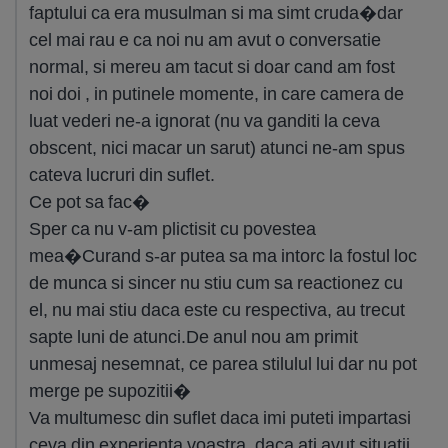
faptului ca era musulman si ma simt cruda�dar
cel mai rau e ca noi nu am avut o conversatie
normal, si mereu am tacut si doar cand am fost
noi doi , in putinele momente, in care camera de
luat vederi ne-a ignorat (nu va ganditi la ceva
obscent, nici macar un sarut) atunci ne-am spus
cateva lucruri din suflet.
Ce pot sa fac�
Sper ca nu v-am plictisit cu povestea
mea�Curand s-ar putea sa ma intorc la fostul loc
de munca si sincer nu stiu cum sa reactionez cu
el, nu mai stiu daca este cu respectiva, au trecut
sapte luni de atunci.De anul nou am primit
unmesaj nesemnat, ce parea stilulul lui dar nu pot
merge pe supozitii�
Va multumesc din suflet daca imi puteti impartasi
ceva din experienta voastra, daca ati avut situatii