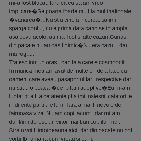
mi-a fost blocat, fara ca eu sa am vreo
implicare�Se poarta foarte mult la multinationale
�vanarea�...Nu stiu cine a incercat sa imi
sparga contul, nu e prima data cand se intampla
asa ceva acolo, au mai fost si alte cazuri.Curiosii
din pacate nu au gasit nimic�Nu era cazul...dar
ma rog.....
Traiesc intr-un oras - capitala care e cosmopolit.
In munca mea am avut de multe ori de a face cu
oameni care aveau pasaportul tarii respective dar
nu stiau o boaca �de lb tarii adoptive�Eu m-am
luptat pt a II a cetatenie pt a imi inslesnii calatoriile
in diferite parti ale lumii fara a mai fi nevoie de
faimoasa viza. Nu am copii acum , dar mi-am
dorit/imi doresc un viitor mai bun copiilor mei.
Strain voi fi intotdeauna aici..dar din pacate nu pot
vorbi lb romana cum vreau si cand