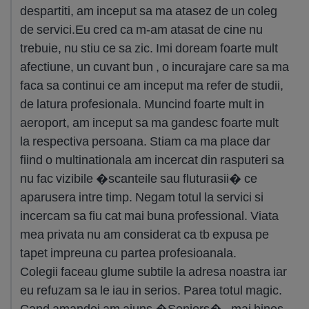
despartiti, am inceput sa ma atasez de un coleg
de servici.Eu cred ca m-am atasat de cine nu
trebuie, nu stiu ce sa zic. Imi doream foarte mult
afectiune, un cuvant bun , o incurajare care sa ma
faca sa continui ce am inceput ma refer de studii,
de latura profesionala. Muncind foarte mult in
aeroport, am inceput sa ma gandesc foarte mult
la respectiva persoana. Stiam ca ma place dar
fiind o multinationala am incercat din rasputeri sa
nu fac vizibile �scanteile sau fluturasii� ce
aparusera intre timp. Negam totul la servici si
incercam sa fiu cat mai buna professional. Viata
mea privata nu am considerat ca tb expusa pe
tapet impreuna cu partea profesioanala.
Colegii faceau glume subtile la adresa noastra iar
eu refuzam sa le iau in serios. Parea totul magic.
Cand amandoi am ajuns �Seniors� , mai bines