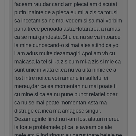
faceam rau,dar cand am plecat am discutat
putin inainte de a pleca eu mi-a zis ca totusi
sa incetam sa ne mai vedem si sa mai vorbim
pana trece perioada asta.Hotararea a ramas
ca se mai gandeste.Stiu ca nu se va intoarce
la mine cunoscand-o si mai ales stiind ca yo
i-am adus multe dezamagiri.Apoi am vb cu
maicasa la tel si i-a zis cum mi-a zis si mie ca
sunt unic in viata ei,ca nu va uita nimic ce a
fost intre noi,ca voi ramane in sufletul ei
mereu,dar ca ea momentan nu mai poate fi
cu mine si ca ea nu pune punct relatiei,doar
ca nu se mai poate momentan.Asta ma
distruge ca inca ma amagesc singur.
Dezamagirile fiind:nu i-am fost alaturi mereu
la toate problemele,pt ca le aveam pe ale
mele etc.Fiind singur au cazut toate belele pe