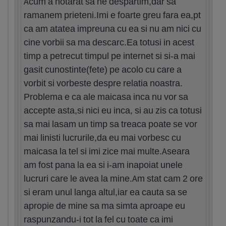
Acum a hotarat sa ne despartim,dar sa
ramanem prieteni.Imi e foarte greu fara ea,pt
ca am atatea impreuna cu ea si nu am nici cu
cine vorbii sa ma descarc.Ea totusi in acest
timp a petrecut timpul pe internet si si-a mai
gasit cunostinte(fete) pe acolo cu care a
vorbit si vorbeste despre relatia noastra.
Problema e ca ale maicasa inca nu vor sa
accepte asta,si nici eu inca, si au zis ca totusi
sa mai lasam un timp sa treaca poate se vor
mai linisti lucrurile,da eu mai vorbesc cu
maicasa la tel si imi zice mai multe.Aseara
am fost pana la ea si i-am inapoiat unele
lucruri care le avea la mine.Am stat cam 2 ore
si eram unul langa altul,iar ea cauta sa se
apropie de mine sa ma simta aproape eu
raspunzandu-i tot la fel cu toate ca imi