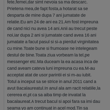
fete,femei,dar simt nevoia sa ma descarc.
Prietena mea,de fapt fosta,a hotarat sa se
desparta de mine dupa 7 ani jumatate de
relatie.Eu am 24 de ani ea 21.Am fost impreuna
de cand nici nu avea 14 ani.Anii au trecut peste
noi,iar dupa 2 ani si jumatate cand avea 16 ani
jumatate a facut pasul si si-a pierdut virginitatea
cu mine.Toate bune si frumoase ne intelegeam
destul de bine.Toata ziua vorbeam la tel,pe
messenger etc.Ma duceam la ea acasa inca de
cand aveam cateva luni impreuna cu ea.M-au
acceptat atat de usor parintii ei si m-au iubit.
Totul a inceput sa se strice in anul 2011 cand a
avut Bacalaureatul.In anul ala am racit relatiile,la
cererea ei,pt ca sa aiba timp de invatat la
bacalaureat.A trecut bacul si apoi fara sa imi dau
seama yo am continuat in acel mod.Tin sa