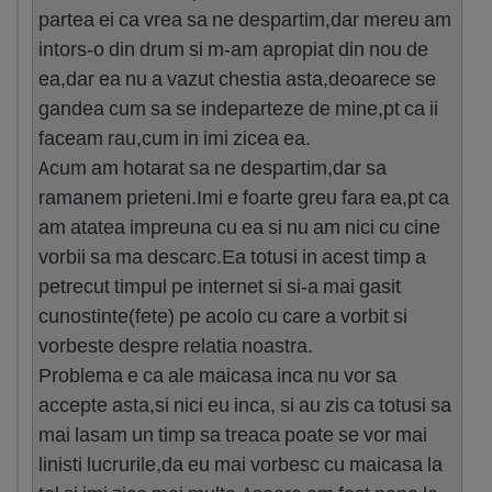
partea ei ca vrea sa ne despartim,dar mereu am
intors-o din drum si m-am apropiat din nou de
ea,dar ea nu a vazut chestia asta,deoarece se
gandea cum sa se indeparteze de mine,pt ca ii
faceam rau,cum in imi zicea ea.
Acum am hotarat sa ne despartim,dar sa
ramanem prieteni.Imi e foarte greu fara ea,pt ca
am atatea impreuna cu ea si nu am nici cu cine
vorbii sa ma descarc.Ea totusi in acest timp a
petrecut timpul pe internet si si-a mai gasit
cunostinte(fete) pe acolo cu care a vorbit si
vorbeste despre relatia noastra.
Problema e ca ale maicasa inca nu vor sa
accepte asta,si nici eu inca, si au zis ca totusi sa
mai lasam un timp sa treaca poate se vor mai
linisti lucrurile,da eu mai vorbesc cu maicasa la