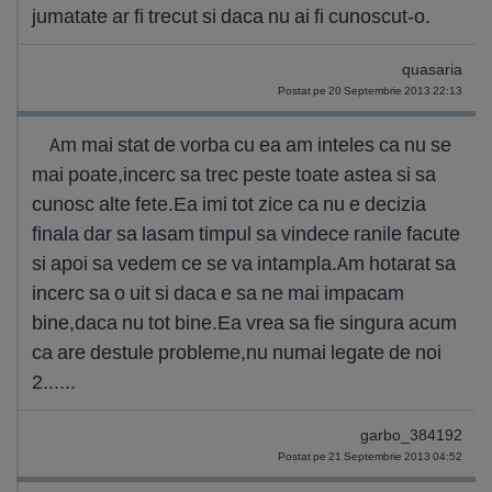
jumatate ar fi trecut si daca nu ai fi cunoscut-o.
quasaria
Postat pe 20 Septembrie 2013 22:13
Am mai stat de vorba cu ea am inteles ca nu se
mai poate,incerc sa trec peste toate astea si sa
cunosc alte fete.Ea imi tot zice ca nu e decizia
finala dar sa lasam timpul sa vindece ranile facute
si apoi sa vedem ce se va intampla.Am hotarat sa
incerc sa o uit si daca e sa ne mai impacam
bine,daca nu tot bine.Ea vrea sa fie singura acum
ca are destule probleme,nu numai legate de noi
2......
garbo_384192
Postat pe 21 Septembrie 2013 04:52