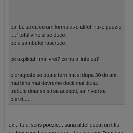
pai Li, sti ca eu am formulat-o altfel intr-o poezie
....'' totul vine si se duce,
pe a sambetei rascruce.''
ce explicatii mai vrei? ce nu ai inteles?
o dragoste se poate termina si dupa 30 de ani.
mai bine mai devreme decit mai tirziu.
trebuie doar sa sti sa accepti, sa inveti sa
pierzi,....
ok... tu ai scris poezie... suna altfel decat un titlu
de topic sec ! nu compara... ! de ce spui: "mai bine