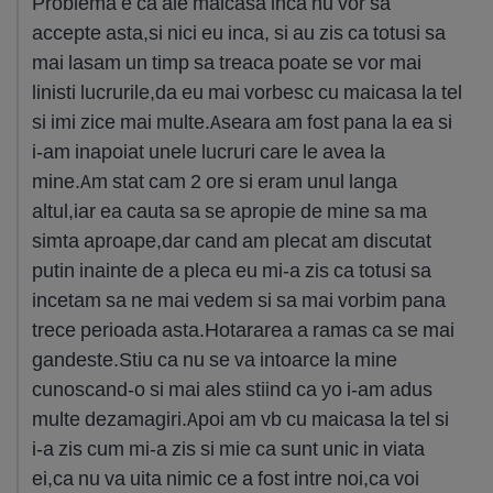
Problema e ca ale maicasa inca nu vor sa
accepte asta,si nici eu inca, si au zis ca totusi sa
mai lasam un timp sa treaca poate se vor mai
linisti lucrurile,da eu mai vorbesc cu maicasa la tel
si imi zice mai multe.Aseara am fost pana la ea si
i-am inapoiat unele lucruri care le avea la
mine.Am stat cam 2 ore si eram unul langa
altul,iar ea cauta sa se apropie de mine sa ma
simta aproape,dar cand am plecat am discutat
putin inainte de a pleca eu mi-a zis ca totusi sa
incetam sa ne mai vedem si sa mai vorbim pana
trece perioada asta.Hotararea a ramas ca se mai
gandeste.Stiu ca nu se va intoarce la mine
cunoscand-o si mai ales stiind ca yo i-am adus
multe dezamagiri.Apoi am vb cu maicasa la tel si
i-a zis cum mi-a zis si mie ca sunt unic in viata
ei,ca nu va uita nimic ce a fost intre noi,ca voi