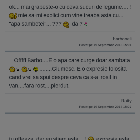
ok... mai grabeste-o cu ceva sucuri de legume.... !
mie sa-mi explici cum vine treaba asta cu...
"apa sambetei"... ???
da ?
barboneli
Postat pe 19 Septembrie 2013 15:01
Offfff Barbo....E o apa care curge doar sambata
........Glumesc. E o expresie folosita
cand vrei sa spui despre ceva ca s-a irosit in
van....fara rost....pierdut.
Rotty
Postat pe 19 Septembrie 2013 15:27
tu ofteaza, dar eu stiam asta... !
expresia asta