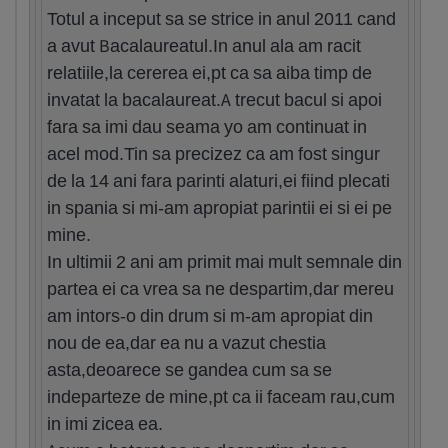
Totul a inceput sa se strice in anul 2011 cand
a avut Bacalaureatul.In anul ala am racit
relatiile,la cererea ei,pt ca sa aiba timp de
invatat la bacalaureat.A trecut bacul si apoi
fara sa imi dau seama yo am continuat in
acel mod.Tin sa precizez ca am fost singur
de la 14 ani fara parinti alaturi,ei fiind plecati
in spania si mi-am apropiat parintii ei si ei pe
mine.
In ultimii 2 ani am primit mai mult semnale din
partea ei ca vrea sa ne despartim,dar mereu
am intors-o din drum si m-am apropiat din
nou de ea,dar ea nu a vazut chestia
asta,deoarece se gandea cum sa se
indeparteze de mine,pt ca ii faceam rau,cum
in imi zicea ea.