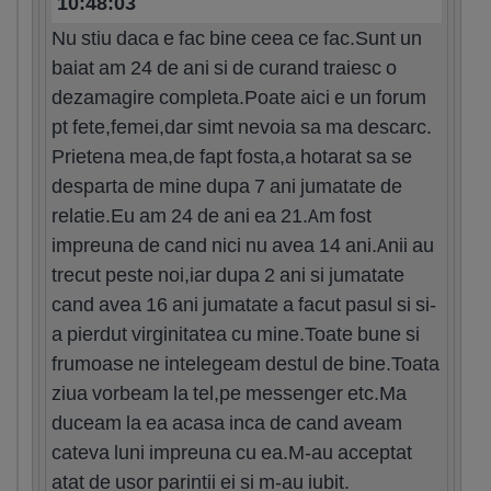
10:48:03
Nu stiu daca e fac bine ceea ce fac.Sunt un
baiat am 24 de ani si de curand traiesc o
dezamagire completa.Poate aici e un forum
pt fete,femei,dar simt nevoia sa ma descarc.
Prietena mea,de fapt fosta,a hotarat sa se
desparta de mine dupa 7 ani jumatate de
relatie.Eu am 24 de ani ea 21.Am fost
impreuna de cand nici nu avea 14 ani.Anii au
trecut peste noi,iar dupa 2 ani si jumatate
cand avea 16 ani jumatate a facut pasul si si-
a pierdut virginitatea cu mine.Toate bune si
frumoase ne intelegeam destul de bine.Toata
ziua vorbeam la tel,pe messenger etc.Ma
duceam la ea acasa inca de cand aveam
cateva luni impreuna cu ea.M-au acceptat
atat de usor parintii ei si m-au iubit.