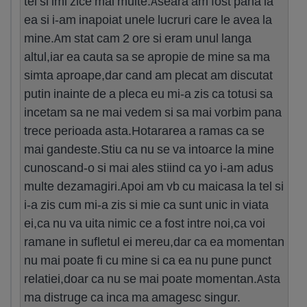
tel si imi zice mai multe.Aseara am fost pana la
ea si i-am inapoiat unele lucruri care le avea la
mine.Am stat cam 2 ore si eram unul langa
altul,iar ea cauta sa se apropie de mine sa ma
simta aproape,dar cand am plecat am discutat
putin inainte de a pleca eu mi-a zis ca totusi sa
incetam sa ne mai vedem si sa mai vorbim pana
trece perioada asta.Hotararea a ramas ca se
mai gandeste.Stiu ca nu se va intoarce la mine
cunoscand-o si mai ales stiind ca yo i-am adus
multe dezamagiri.Apoi am vb cu maicasa la tel si
i-a zis cum mi-a zis si mie ca sunt unic in viata
ei,ca nu va uita nimic ce a fost intre noi,ca voi
ramane in sufletul ei mereu,dar ca ea momentan
nu mai poate fi cu mine si ca ea nu pune punct
relatiei,doar ca nu se mai poate momentan.Asta
ma distruge ca inca ma amagesc singur.