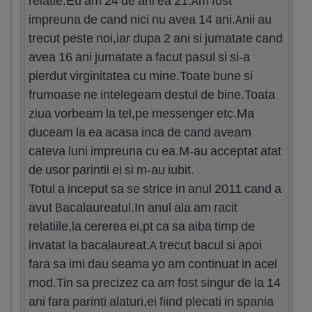
relatie.Eu am 24 de ani ea 21.Am fost
impreuna de cand nici nu avea 14 ani.Anii au
trecut peste noi,iar dupa 2 ani si jumatate cand
avea 16 ani jumatate a facut pasul si si-a
pierdut virginitatea cu mine.Toate bune si
frumoase ne intelegeam destul de bine.Toata
ziua vorbeam la tel,pe messenger etc.Ma
duceam la ea acasa inca de cand aveam
cateva luni impreuna cu ea.M-au acceptat atat
de usor parintii ei si m-au iubit.
Totul a inceput sa se strice in anul 2011 cand a
avut Bacalaureatul.In anul ala am racit
relatiile,la cererea ei,pt ca sa aiba timp de
invatat la bacalaureat.A trecut bacul si apoi
fara sa imi dau seama yo am continuat in acel
mod.Tin sa precizez ca am fost singur de la 14
ani fara parinti alaturi,ei fiind plecati in spania