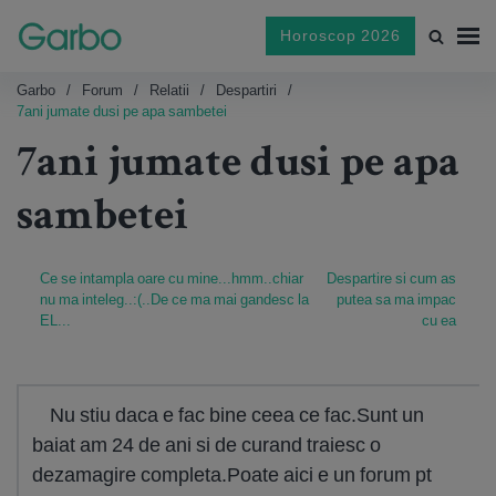
Horoscop 2026
Garbo
Forum
Relatii
Despartiri
7ani jumate dusi pe apa sambetei
7ani jumate dusi pe apa
sambetei
Ce se intampla oare cu mine...hmm..chiar
Despartire si cum as
nu ma inteleg..:(..De ce ma mai gandesc la
putea sa ma impac
EL...
cu ea
Nu stiu daca e fac bine ceea ce fac.Sunt un
baiat am 24 de ani si de curand traiesc o
dezamagire completa.Poate aici e un forum pt