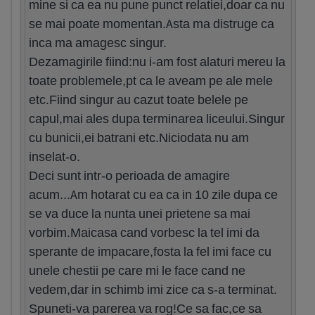
mine si ca ea nu pune punct relatiei,doar ca nu
se mai poate momentan.Asta ma distruge ca
inca ma amagesc singur.
Dezamagirile fiind:nu i-am fost alaturi mereu la
toate problemele,pt ca le aveam pe ale mele
etc.Fiind singur au cazut toate belele pe
capul,mai ales dupa terminarea liceului.Singur
cu bunicii,ei batrani etc.Niciodata nu am
inselat-o.
Deci sunt intr-o perioada de amagire
acum...Am hotarat cu ea ca in 10 zile dupa ce
se va duce la nunta unei prietene sa mai
vorbim.Maicasa cand vorbesc la tel imi da
sperante de impacare,fosta la fel imi face cu
unele chestii pe care mi le face cand ne
vedem,dar in schimb imi zice ca s-a terminat.
Spuneti-va parerea va rog!Ce sa fac,ce sa