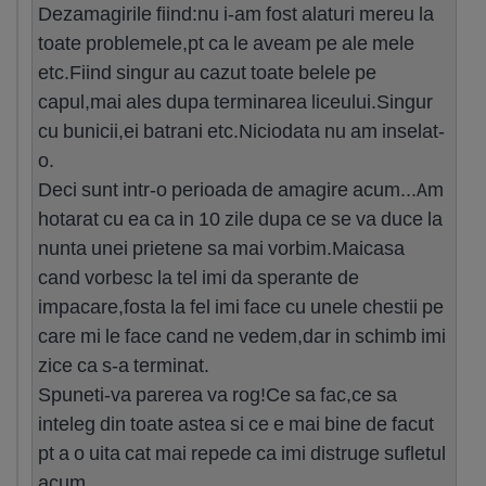
Dezamagirile fiind:nu i-am fost alaturi mereu la
toate problemele,pt ca le aveam pe ale mele
etc.Fiind singur au cazut toate belele pe
capul,mai ales dupa terminarea liceului.Singur
cu bunicii,ei batrani etc.Niciodata nu am inselat-
o.
Deci sunt intr-o perioada de amagire acum...Am
hotarat cu ea ca in 10 zile dupa ce se va duce la
nunta unei prietene sa mai vorbim.Maicasa
cand vorbesc la tel imi da sperante de
impacare,fosta la fel imi face cu unele chestii pe
care mi le face cand ne vedem,dar in schimb imi
zice ca s-a terminat.
Spuneti-va parerea va rog!Ce sa fac,ce sa
inteleg din toate astea si ce e mai bine de facut
pt a o uita cat mai repede ca imi distruge sufletul
acum.