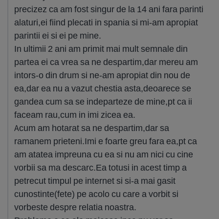
precizez ca am fost singur de la 14 ani fara parinti
alaturi,ei fiind plecati in spania si mi-am apropiat
parintii ei si ei pe mine.
In ultimii 2 ani am primit mai mult semnale din
partea ei ca vrea sa ne despartim,dar mereu am
intors-o din drum si ne-am apropiat din nou de
ea,dar ea nu a vazut chestia asta,deoarece se
gandea cum sa se indeparteze de mine,pt ca ii
faceam rau,cum in imi zicea ea.
Acum am hotarat sa ne despartim,dar sa
ramanem prieteni.Imi e foarte greu fara ea,pt ca
am atatea impreuna cu ea si nu am nici cu cine
vorbii sa ma descarc.Ea totusi in acest timp a
petrecut timpul pe internet si si-a mai gasit
cunostinte(fete) pe acolo cu care a vorbit si
vorbeste despre relatia noastra.