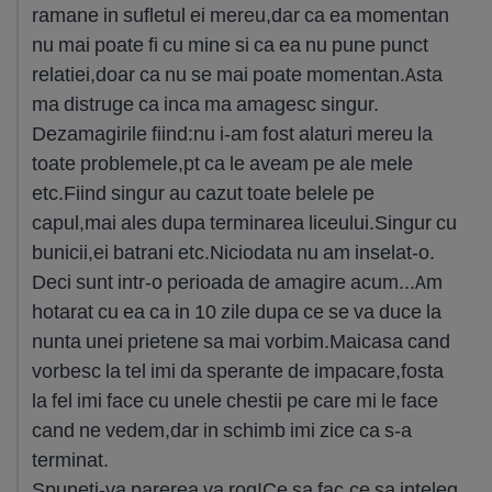
ramane in sufletul ei mereu,dar ca ea momentan
nu mai poate fi cu mine si ca ea nu pune punct
relatiei,doar ca nu se mai poate momentan.Asta
ma distruge ca inca ma amagesc singur.
Dezamagirile fiind:nu i-am fost alaturi mereu la
toate problemele,pt ca le aveam pe ale mele
etc.Fiind singur au cazut toate belele pe
capul,mai ales dupa terminarea liceului.Singur cu
bunicii,ei batrani etc.Niciodata nu am inselat-o.
Deci sunt intr-o perioada de amagire acum...Am
hotarat cu ea ca in 10 zile dupa ce se va duce la
nunta unei prietene sa mai vorbim.Maicasa cand
vorbesc la tel imi da sperante de impacare,fosta
la fel imi face cu unele chestii pe care mi le face
cand ne vedem,dar in schimb imi zice ca s-a
terminat.
Spuneti-va parerea va rog!Ce sa fac,ce sa inteleg