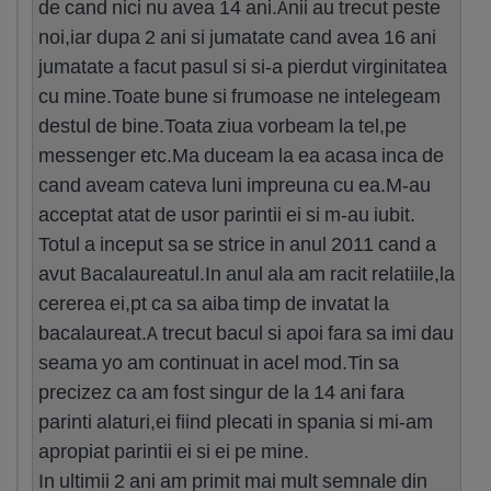
de cand nici nu avea 14 ani.Anii au trecut peste
noi,iar dupa 2 ani si jumatate cand avea 16 ani
jumatate a facut pasul si si-a pierdut virginitatea
cu mine.Toate bune si frumoase ne intelegeam
destul de bine.Toata ziua vorbeam la tel,pe
messenger etc.Ma duceam la ea acasa inca de
cand aveam cateva luni impreuna cu ea.M-au
acceptat atat de usor parintii ei si m-au iubit.
Totul a inceput sa se strice in anul 2011 cand a
avut Bacalaureatul.In anul ala am racit relatiile,la
cererea ei,pt ca sa aiba timp de invatat la
bacalaureat.A trecut bacul si apoi fara sa imi dau
seama yo am continuat in acel mod.Tin sa
precizez ca am fost singur de la 14 ani fara
parinti alaturi,ei fiind plecati in spania si mi-am
apropiat parintii ei si ei pe mine.
In ultimii 2 ani am primit mai mult semnale din