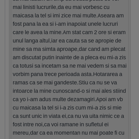
mai linisti lucrurile,da eu mai vorbesc cu
maicasa la tel si imi zice mai multe.Aseara am
fost pana la ea si i-am inapoiat unele lucruri
care le avea la mine.Am stat cam 2 ore si eram
unul langa altul,iar ea cauta sa se apropie de
mine sa ma simta aproape,dar cand am plecat
am discutat putin inainte de a pleca eu mi-a zis
ca totusi sa incetam sa ne mai vedem si sa mai
vorbim pana trece perioada asta.Hotararea a
ramas ca se mai gandeste.Stiu ca nu se va
intoarce la mine cunoscand-o si mai ales stiind
ca yo i-am adus multe dezamagiri.Apoi am vb
cu maicasa la tel si i-a zis cum mi-a zis si mie
ca sunt unic in viata ei,ca nu va uita nimic ce a
fost intre noi,ca voi ramane in sufletul ei
mereu,dar ca ea momentan nu mai poate fi cu