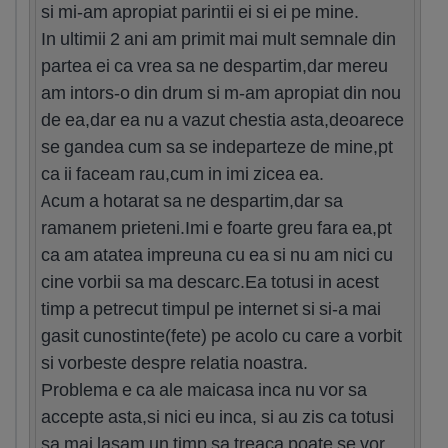
si mi-am apropiat parintii ei si ei pe mine.
In ultimii 2 ani am primit mai mult semnale din
partea ei ca vrea sa ne despartim,dar mereu
am intors-o din drum si m-am apropiat din nou
de ea,dar ea nu a vazut chestia asta,deoarece
se gandea cum sa se indeparteze de mine,pt
ca ii faceam rau,cum in imi zicea ea.
Acum a hotarat sa ne despartim,dar sa
ramanem prieteni.Imi e foarte greu fara ea,pt
ca am atatea impreuna cu ea si nu am nici cu
cine vorbii sa ma descarc.Ea totusi in acest
timp a petrecut timpul pe internet si si-a mai
gasit cunostinte(fete) pe acolo cu care a vorbit
si vorbeste despre relatia noastra.
Problema e ca ale maicasa inca nu vor sa
accepte asta,si nici eu inca, si au zis ca totusi
sa mai lasam un timp sa treaca poate se vor