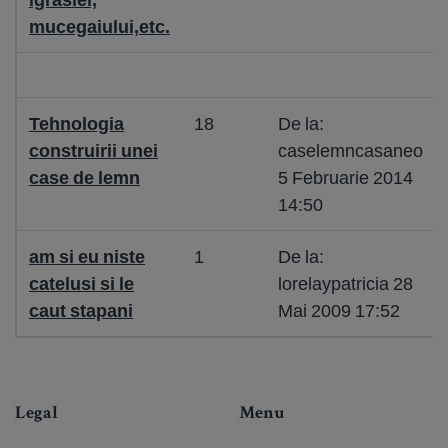
mucegaiului,etc.
Tehnologia
18
De la:
construirii unei
caselemncasaneo
case de lemn
5 Februarie 2014
14:50
am si eu niste
1
De la:
catelusi si le
lorelaypatricia 28
caut stapani
Mai 2009 17:52
Legal
Menu