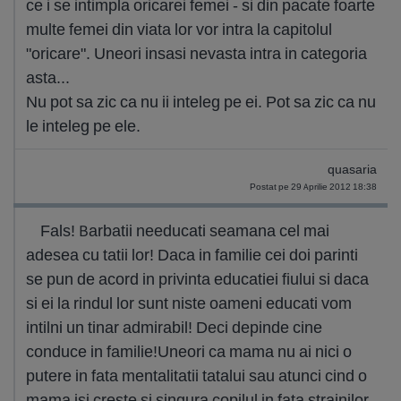
ce i se intimpla oricarei femei - si din pacate foarte
multe femei din viata lor vor intra la capitolul
"oricare". Uneori insasi nevasta intra in categoria
asta...
Nu pot sa zic ca nu ii inteleg pe ei. Pot sa zic ca nu
le inteleg pe ele.
quasaria
Postat pe 29 Aprilie 2012 18:38
Fals! Barbatii needucati seamana cel mai
adesea cu tatii lor! Daca in familie cei doi parinti
se pun de acord in privinta educatiei fiului si daca
si ei la rindul lor sunt niste oameni educati vom
intilni un tinar admirabil! Deci depinde cine
conduce in familie!Uneori ca mama nu ai nici o
putere in fata mentalitatii tatalui sau atunci cind o
mama isi creste si singura copilul in fata strainilor