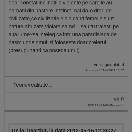
doar constat inclinatiile violente pe care le au
barbatii din nastere,instinct,mai da-o draq de
civilizatie,ce civilizatie e aia cand femeile sunt
batute,abuzate,violate,samd....sau tu traiesti pe
alta lume?sa inteleg ca intr-una paradisiaca,de
basm unde omul isi foloseste doar creierul
(presupunand ca poseda unul)
venizigoldplated
Postat pe 15 Mai 2012 16:57
Teorie/realitate...
Axl_R
Postat pe 15 Mai 2012 17:07
De la: heartbit, la data 2012-05-15 12:30:27