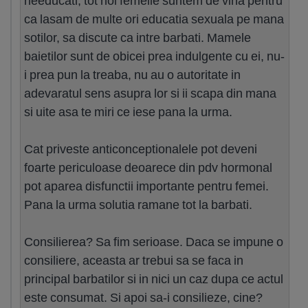
needucati, tot noi femeile suntem de vina pentru
ca lasam de multe ori educatia sexuala pe mana
sotilor, sa discute ca intre barbati. Mamele
baietilor sunt de obicei prea indulgente cu ei, nu-
i prea pun la treaba, nu au o autoritate in
adevaratul sens asupra lor si ii scapa din mana
si uite asa te miri ce iese pana la urma.
Cat priveste anticonceptionalele pot deveni
foarte periculoase deoarece din pdv hormonal
pot aparea disfunctii importante pentru femei.
Pana la urma solutia ramane tot la barbati.
Consilierea? Sa fim serioase. Daca se impune o
consiliere, aceasta ar trebui sa se faca in
principal barbatilor si in nici un caz dupa ce actul
este consumat. Si apoi sa-i consilieze, cine?