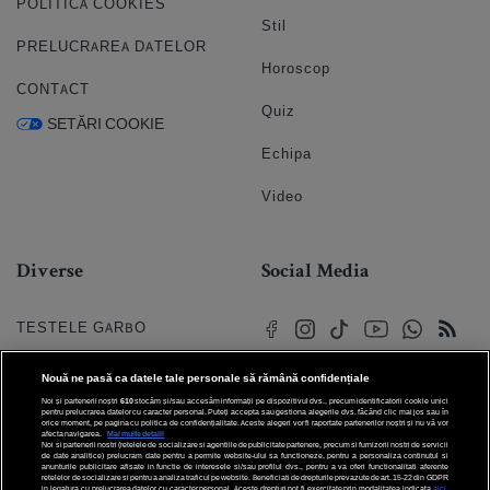
POLITICA COOKIES
Stil
PRELUCRAREA DATELOR
Horoscop
CONTACT
Quiz
SETĂRI COOKIE
Echipa
Video
Diverse
Social Media
TESTELE GARBO
HOROSCOP
Nouă ne pasă ca datele tale personale să rămână confidențiale
Noi și partenerii noștri
610
stocăm și/sau accesăm informații pe dispozitivul dvs., precum identificatorii cookie unici
HOROSCOPUL IUBIRII
pentru prelucrarea datelor cu caracter personal. Puteți accepta sau gestiona alegerile dvs. făcând clic mai jos sau în
orice moment, pe pagina cu politica de confidențialitate. Aceste alegeri vor fi raportate partenerilor noștri și nu vă vor
afecta navigarea.
Mai multe detalii
Noi si partenerii nostri (retelele de socializare si agentiile de publicitate partenere, precum si furnizorii nostri de servicii
© 2026 Internet Corp SRL
FORUMURI
de date analitice) prelucram date pentru a permite website-ului sa functioneze, pentru a personaliza continutul si
Toate drepturile rezervate
anunturile publicitare afisate in functie de interesele si/sau profilul dvs., pentru a va oferi functionalitati aferente
retelelor de socializare si pentru a analiza traficul pe website. Beneficiati de drepturile prevazute de art. 15-22 din GDPR
in legatura cu prelucrarea datelor cu caracter personal. Aceste drepturi pot fi exercitate prin modalitatea indicata
aici
.