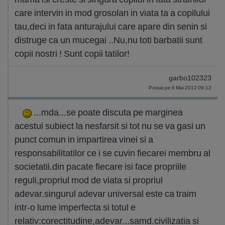
care intervin in mod grosolan in viata ta a copilului
tau,deci in fata anturajului care apare din senin si
distruge ca un mucegai ..Nu,nu toti barbatii sunt
copii nostri ! Sunt copii tatilor!
garbo102323
Postat pe 8 Mai 2012 09:12
...mda...se poate discuta pe marginea
acestui subiect la nesfarsit si tot nu se va gasi un
punct comun in impartirea vinei si a
responsabilitatilor ce i se cuvin fiecarei membru al
societatii.din pacate fiecare isi face propriile
reguli,propriul mod de viata si propriul
adevar.singurul adevar universal este ca traim
intr-o lume imperfecta si totul e
relativ:corectitudine,adevar...samd.civilizatia si