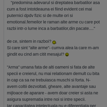
"predomina adevarul si dreptatea barbatilor asa
cum a fost intotdeauna ei fiind evident cei mai
puternici dpdv fizic si de multe ori si
emotional.femeilor le raman alte arme cu care pot
razbi intr-o lume inca a barbatilor,din pacate...."
de ce, sintem in razboi?
Si care sint "alte arme"- cumva alea la care m-am
gindit eu cind am citit mesajul?
"Arma" umana fata de alti oameni si fata de alte
specii e creierul, nu mai relationam demult cu bita
in cap ca sa ne trebuiasca muschi si forta. N-
avem coltii dezvoltati, gheare, alte avantaje sau
mijloace de aparare - avem doar creier si asta ne
asigura suprematia intre noi si intre specii.
Iar capacitatea intelectuala nu e diferentiata per