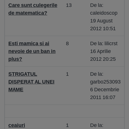
Care sunt culegerile
13
De la:
de matematica?
caleidoscop
19 August
2012 10:51
Esti mamica si ai
8
De la: lilicrst
nevoie de un ban in
16 Aprilie
plus?
2012 20:25
STRIGATUL
1
De la:
DISPERAT AL UNEI
garbo253093
MAME
6 Decembrie
2011 16:07
ceaiuri
1
De la: