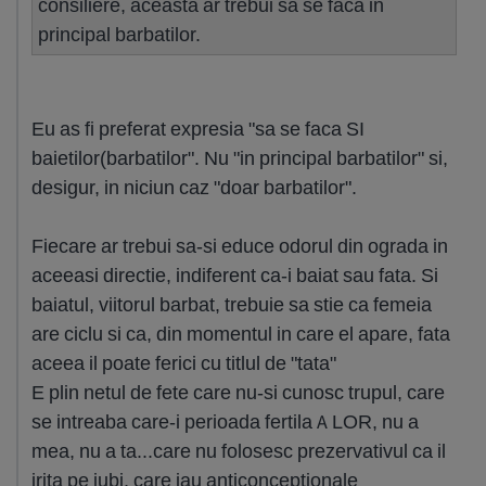
consiliere, aceasta ar trebui sa se faca in
principal barbatilor.
Eu as fi preferat expresia "sa se faca SI
baietilor(barbatilor". Nu "in principal barbatilor" si,
desigur, in niciun caz "doar barbatilor".
Fiecare ar trebui sa-si educe odorul din ograda in
aceeasi directie, indiferent ca-i baiat sau fata. Si
baiatul, viitorul barbat, trebuie sa stie ca femeia
are ciclu si ca, din momentul in care el apare, fata
aceea il poate ferici cu titlul de "tata"
E plin netul de fete care nu-si cunosc trupul, care
se intreaba care-i perioada fertila A LOR, nu a
mea, nu a ta...care nu folosesc prezervativul ca il
irita pe iubi, care iau anticonceptionale