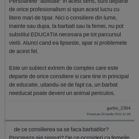
Persoanele "abilitate" in acest sens, sunt departe
de orice profesionalism si spun acest lucru cu
litere mari de tipar. Nici o consiliere din lume,
inainte sau dupa, la barbati sau la femei, nu pot
substitui EDUCATIA necesara pe tot parcursul
vietii. Atunci cand ea lipseste, apar si problemele
de acest fel.
Este un subiect extrem de complex care este
departe de orice consiliere si care tine in principal
de educatie, uitandu-se de fapt ca, un barbat
needucat poate deveni un animal periculos.
garbo_2364
Postat pe 29 Aprilie 2012 11:34
de ce consilierea sa se faca barbatilor?
Procreaza aia singuri? De ce ocnsideri ca femeile