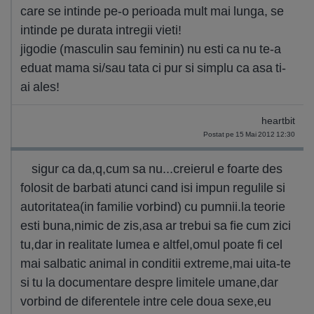
care se intinde pe-o perioada mult mai lunga, se
intinde pe durata intregii vieti!
jigodie (masculin sau feminin) nu esti ca nu te-a
eduat mama si/sau tata ci pur si simplu ca asa ti-
ai ales!
heartbit
Postat pe 15 Mai 2012 12:30
sigur ca da,q,cum sa nu...creierul e foarte des
folosit de barbati atunci cand isi impun regulile si
autoritatea(in familie vorbind) cu pumnii.la teorie
esti buna,nimic de zis,asa ar trebui sa fie cum zici
tu,dar in realitate lumea e altfel,omul poate fi cel
mai salbatic animal in conditii extreme,mai uita-te
si tu la documentare despre limitele umane,dar
vorbind de diferentele intre cele doua sexe,eu