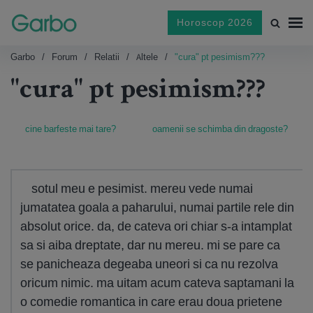
Horoscop 2026
Garbo
Forum
Relatii
Altele
"cura" pt pesimism???
"cura" pt pesimism???
cine barfeste mai tare?
oamenii se schimba din dragoste?
sotul meu e pesimist. mereu vede numai
jumatatea goala a paharului, numai partile rele din
absolut orice. da, de cateva ori chiar s-a intamplat
sa si aiba dreptate, dar nu mereu. mi se pare ca
se panicheaza degeaba uneori si ca nu rezolva
oricum nimic. ma uitam acum cateva saptamani la
o comedie romantica in care erau doua prietene