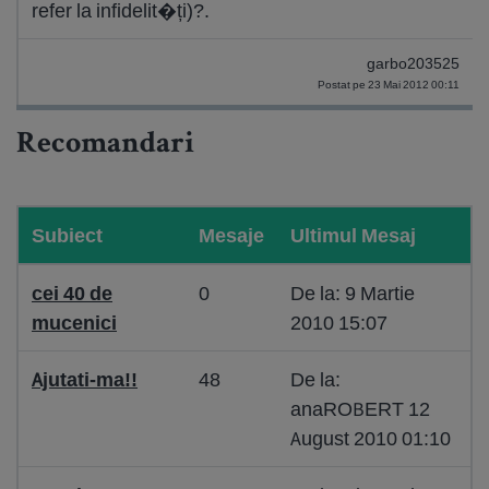
refer la infidelit�ți)?.
garbo203525
Postat pe 23 Mai 2012 00:11
Recomandari
Subiect
Mesaje
Ultimul Mesaj
cei 40 de
0
De la: 9 Martie
mucenici
2010 15:07
Ajutati-ma!!
48
De la:
anaROBERT 12
August 2010 01:10