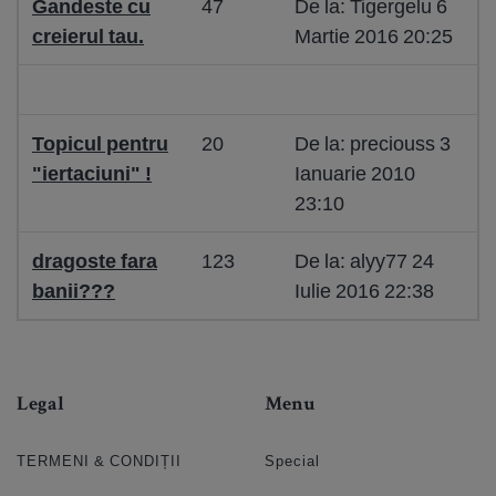
Gandeste cu
47
De la: Tigergelu 6
creierul tau.
Martie 2016 20:25
Topicul pentru
20
De la: preciouss 3
"iertaciuni" !
Ianuarie 2010
23:10
dragoste fara
123
De la: alyy77 24
banii???
Iulie 2016 22:38
Legal
Menu
TERMENI & CONDIȚII
Special