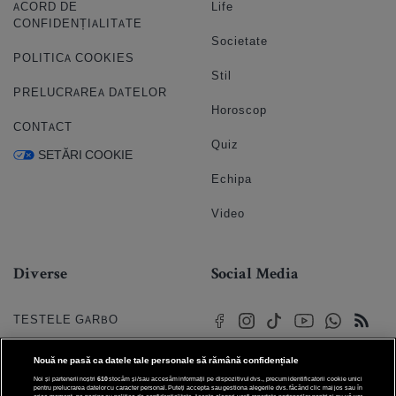
ACORD DE
Life
CONFIDENȚIALITATE
Societate
POLITICA COOKIES
Stil
PRELUCRAREA DATELOR
Horoscop
CONTACT
Quiz
SETĂRI COOKIE
Echipa
Video
Diverse
Social Media
TESTELE GARBO
HOROSCOP
Nouă ne pasă ca datele tale personale să rămână confidențiale
Noi și partenerii noștri
610
stocăm și/sau accesăm informații pe dispozitivul dvs., precum identificatorii cookie unici
HOROSCOPUL IUBIRII
pentru prelucrarea datelor cu caracter personal. Puteți accepta sau gestiona alegerile dvs. făcând clic mai jos sau în