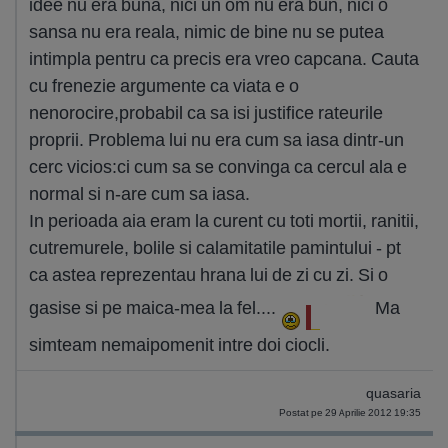
idee nu era buna, nici un om nu era bun, nici o
sansa nu era reala, nimic de bine nu se putea
intimpla pentru ca precis era vreo capcana. Cauta
cu frenezie argumente ca viata e o
nenorocire,probabil ca sa isi justifice rateurile
proprii. Problema lui nu era cum sa iasa dintr-un
cerc vicios:ci cum sa se convinga ca cercul ala e
normal si n-are cum sa iasa.
In perioada aia eram la curent cu toti mortii, ranitii,
cutremurele, bolile si calamitatile pamintului - pt
ca astea reprezentau hrana lui de zi cu zi. Si o
gasise si pe maica-mea la fel....
Ma
simteam nemaipomenit intre doi ciocli.
quasaria
Postat pe 29 Aprilie 2012 19:35