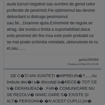
auda lucruri negative sau sumbre de genul celor
proferate de pesimisti.Fie optimismul tau devine
debordant si distruge pesimismul
sau,fie...Doamne ajuta.Extremele de regula se
atrag, dar exista o limita a suportabilitati;daca
este pesimist din fire insa este putin probabil ca
se mai poate schimba vreodata ,obisnuieste-te cu
el,sau......
garbo265966
Postat pe 16 Mai 2012 20:56
DE C�ȚI ANI SUNTEȚI �MPREUN�?,....,nu
trebuie dec�t s� discutați la�RECE� TOT CE
V� DERANJEAZ� . FAR� COMUNICARE NU
SE REZOLV� NIMIC.OARE S� EXISTE ȘI
ALT� PERSOAN� �N ACEST CUPLU,(m�