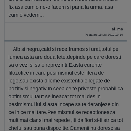
fix asa cum o ne-o facem si pana la urma, asa
cum o vedem...
al_ma
Postat pe 15 Mai 2012 10:19
Alb si negru,cald si rece,frumos si urat,totul pe
lumea asta are doua fete,depinde pe care doresti
sa o vezi si sa o reprezinti.Exista curente
filozofice in care pesimismul este litera de
lege,sau exista dileme existentiale legate de
pozitiv si negativ.In ceea ce te priveste probabil ca
optimismul tau" se ineaca" tot mai des in
pesimismul lui si asta incepe sa te deranjeze din
ce in ce mai tare.Pesimismul se receptioneaza
mult mai clar si mai repede ,iti da fiori si-ti strica tot
cheful sau buna dispozitie.Oamenii nu doresc sa