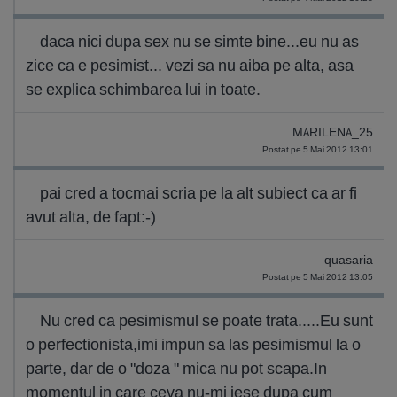
daca nici dupa sex nu se simte bine...eu nu as
zice ca e pesimist... vezi sa nu aiba pe alta, asa
se explica schimbarea lui in toate.
MARILENA_25
Postat pe 5 Mai 2012 13:01
pai cred a tocmai scria pe la alt subiect ca ar fi
avut alta, de fapt:-)
quasaria
Postat pe 5 Mai 2012 13:05
Nu cred ca pesimismul se poate trata.....Eu sunt
o perfectionista,imi impun sa las pesimismul la o
parte, dar de o "doza " mica nu pot scapa.In
momentul in care ceva nu-mi iese dupa cum