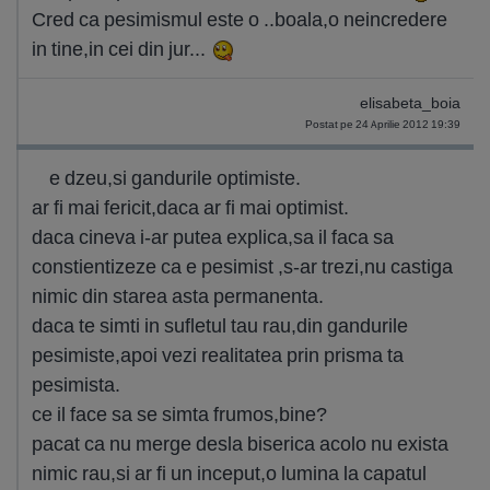
Cred ca pesimismul este o ..boala,o neincredere
in tine,in cei din jur...
elisabeta_boia
Postat pe 24 Aprilie 2012 19:39
e dzeu,si gandurile optimiste.
ar fi mai fericit,daca ar fi mai optimist.
daca cineva i-ar putea explica,sa il faca sa
constientizeze ca e pesimist ,s-ar trezi,nu castiga
nimic din starea asta permanenta.
daca te simti in sufletul tau rau,din gandurile
pesimiste,apoi vezi realitatea prin prisma ta
pesimista.
ce il face sa se simta frumos,bine?
pacat ca nu merge desla biserica acolo nu exista
nimic rau,si ar fi un inceput,o lumina la capatul