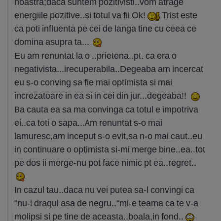
noastra;daca suntem pozitivisti..vom atrage
energiile pozitive..si totul va fii Ok!
Trist este
ca poti influenta pe cei de langa tine cu ceea ce
domina asupra ta...
Eu am renuntat la o ..prietena..pt. ca era o
negativista...irecuperabila..Degeaba am incercat
eu s-o conving sa fie mai optimista si mai
increzatoare in ea si in cei din jur...degeaba!!
Ba cauta ea sa ma convinga ca totul e impotriva
ei..ca toti o sapa...Am renuntat s-o mai
lamuresc,am inceput s-o evit,sa n-o mai caut..eu
in continuare o optimista si-mi merge bine..ea..tot
pe dos ii merge-nu pot face nimic pt ea..regret..
In cazul tau..daca nu vei putea sa-l convingi ca
"nu-i draqul asa de negru.."mi-e teama ca te v-a
molipsi si pe tine de aceasta..boala,in fond..