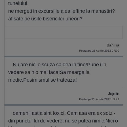
tunelului.
ne mergeti in excursiile alea ieftine la manastiri?
afisate pe usile bisericilor uneori?
daniilia
Postat pe 28 Aprilie 2012 07:09
Nu are nici o scuza sa dea in tine!Pune i in
vedere sa n o mai faca!Sa mearga la
medic.Pesimismul se trateaza!
Jojolin
Postat pe 28 Aprilie 2012 09:21
oamenii astia sint toxici. Cam asa era ex sotz -
din punctul lui de vedere, nu se putea nimic.Nici o