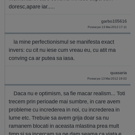
doresc,apare iar.....
garbo105616
Postat pe 13 Mai 2012 17:11
la mine perfectionismul se manifesta exact
invers: cu cit nu iese cum vreau eu, cu atit ma
conving ca ar putea sa iasa.
quasaria
Postat pe 13 Mai 2012 19:02
Daca nu e optimism, sa fie macar realism... Toti
trecem prin perioade mai sumbre, in care avem
probleme cu increderea in noi, cu increderea in
lume etc. Trebuie sa avem grija doar sa nu
ramanem blocati in aceasta mlastina prea mult
timp si sa incercam sa ne dam seama ca viata e