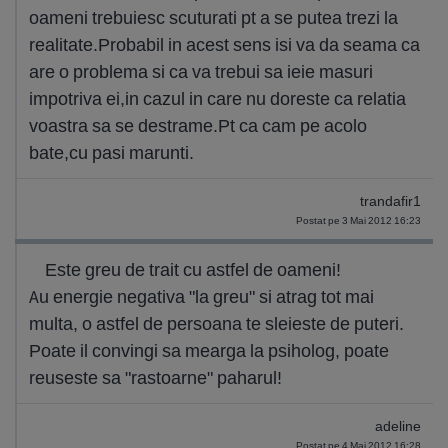
oameni trebuiesc scuturati pt a se putea trezi la
realitate.Probabil in acest sens isi va da seama ca
are o problema si ca va trebui sa ieie masuri
impotriva ei,in cazul in care nu doreste ca relatia
voastra sa se destrame.Pt ca cam pe acolo
bate,cu pasi marunti.
trandafir1
Postat pe 3 Mai 2012 16:23
Este greu de trait cu astfel de oameni!
Au energie negativa "la greu" si atrag tot mai
multa, o astfel de persoana te sleieste de puteri.
Poate il convingi sa mearga la psiholog, poate
reuseste sa "rastoarne" paharul!
adeline
Postat pe 4 Mai 2012 16:28