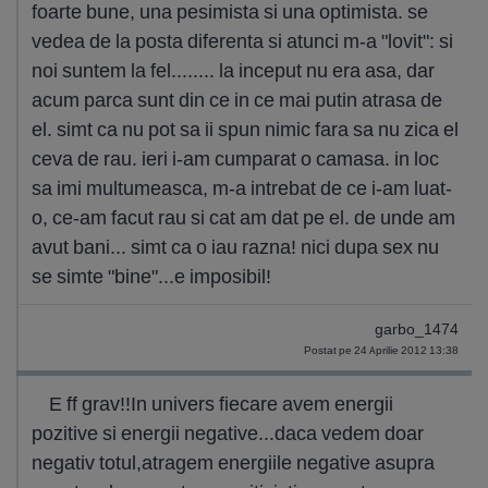
foarte bune, una pesimista si una optimista. se
vedea de la posta diferenta si atunci m-a "lovit": si
noi suntem la fel........ la inceput nu era asa, dar
acum parca sunt din ce in ce mai putin atrasa de
el. simt ca nu pot sa ii spun nimic fara sa nu zica el
ceva de rau. ieri i-am cumparat o camasa. in loc
sa imi multumeasca, m-a intrebat de ce i-am luat-
o, ce-am facut rau si cat am dat pe el. de unde am
avut bani... simt ca o iau razna! nici dupa sex nu
se simte "bine"...e imposibil!
garbo_1474
Postat pe 24 Aprilie 2012 13:38
E ff grav!!In univers fiecare avem energii
pozitive si energii negative...daca vedem doar
negativ totul,atragem energiile negative asupra