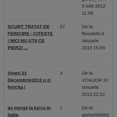
5 Iulie 2012
11:06
SCURT TRATAT DE
27
De la:
FERICIRE - CITESTE
fleurdelis 6
! NICI NU STII CE
Ianuarie
PIERZI ...
2010 15:09
Vineri 21
3
De la:
Decembrie2012 o zi
VOIAJOR 10
fericita !
Ianuarie
2013 22:22
as merge la lucru in
1
De la:
italia
garbo004062