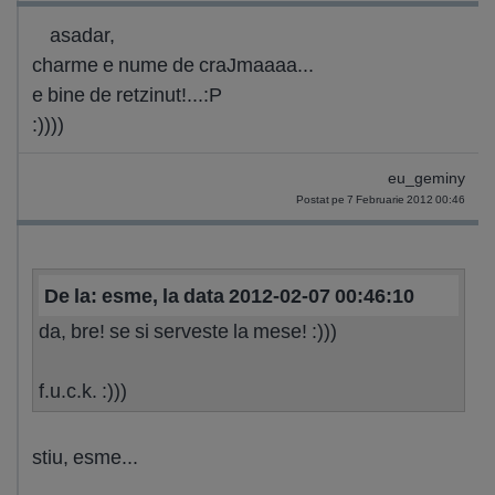
asadar,
charme e nume de craJmaaaa...
e bine de retzinut!...:P
:))))
eu_geminy
Postat pe 7 Februarie 2012 00:46
De la: esme, la data 2012-02-07 00:46:10
da, bre! se si serveste la mese! :)))
f.u.c.k. :)))
stiu, esme...