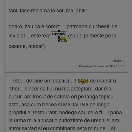
tanti face reclama la sot, mai abitir!
doaro, zau ca e corect....'patroana cu chestii de
invidiat....este 'ea'
(sau o primeste pe la
caserie, macar)
ufishor
Postat pe 25 Ianuarie 2012 15:27
ete... de cine am dat aici... !
de maestru
Thor... sincer sa fiu, nu ma asteptam, dar ma
bucur. am trecut de cateva ori pe langa topicul
asta, asa cum trecea si MADALINA pe langa
propriul ei restaurant, bodega sau ce-o fi... ! pana
la urma m-a apucat o curiozitate de urechi si am
intrat sa vad si eu combinatia asta minune... si