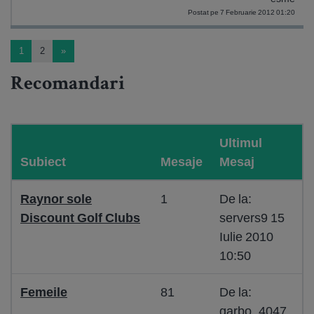
Postat pe 7 Februarie 2012 01:20
1
2
»
Recomandari
Ultimul
Subiect
Mesaje
Mesaj
Raynor sole
1
De la:
Discount Golf Clubs
servers9 15
Iulie 2010
10:50
Femeile
81
De la:
garbo_4047