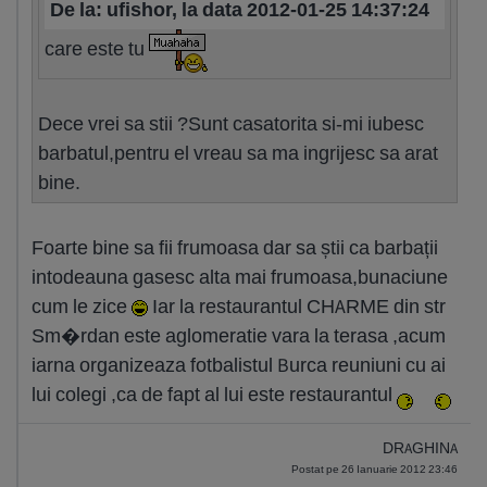
De la: ufishor, la data 2012-01-25 14:37:24
care este tu
Dece vrei sa stii ?Sunt casatorita si-mi iubesc
barbatul,pentru el vreau sa ma ingrijesc sa arat
bine.
Foarte bine sa fii frumoasa dar sa știi ca barbații
intodeauna gasesc alta mai frumoasa,bunaciune
cum le zice
Iar la restaurantul CHARME din str
Sm�rdan este aglomeratie vara la terasa ,acum
iarna organizeaza fotbalistul Burca reuniuni cu ai
lui colegi ,ca de fapt al lui este restaurantul
DRAGHINA
Postat pe 26 Ianuarie 2012 23:46