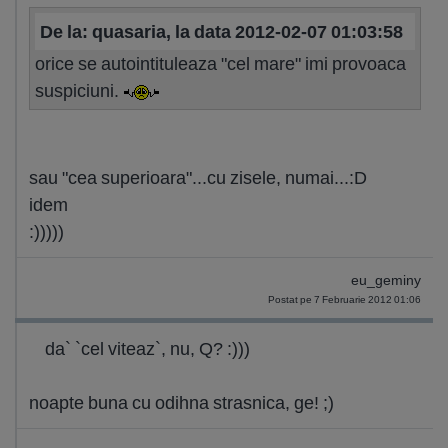
De la: quasaria, la data 2012-02-07 01:03:58
orice se autointituleaza "cel mare" imi provoaca
suspiciuni.
sau "cea superioara"...cu zisele, numai...:D
idem
:)))))
eu_geminy
Postat pe 7 Februarie 2012 01:06
da` `cel viteaz`, nu, Q? :)))
noapte buna cu odihna strasnica, ge! ;)