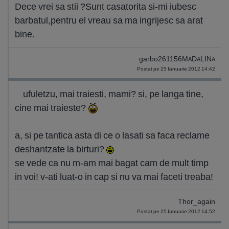
Dece vrei sa stii ?Sunt casatorita si-mi iubesc
barbatul,pentru el vreau sa ma ingrijesc sa arat
bine.
garbo261156MADALINA
Postat pe 25 Ianuarie 2012 14:42
ufuletzu, mai traiesti, mami? si, pe langa tine,
cine mai traieste?
a, si pe tantica asta di ce o lasati sa faca reclame
deshantzate la birturi?
se vede ca nu m-am mai bagat cam de mult timp
in voi! v-ati luat-o in cap si nu va mai faceti treaba!
Thor_again
Postat pe 25 Ianuarie 2012 14:52