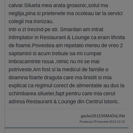
calvar.Silueta mea arata groasnic,sotul ma
neglija,pina si prietenele ma ocoleau iar la servici
colegii ma ironizau.
Intr-o zi trecind pe str. Smardan am intrat
intimplator in Restaurant & Lounge ca eram lihnita
de foame.Povestea am repetato mereu de vreo 2
saptamini si acum trebuie sa-mi cumpar
imbracaminte noua ,nimic nu mi se mai
potriveste.Am fost si la medicul de familie o
doamna foarte draguta care ma linistit si mia
explicat ca regimul corect de alimentatie au dus la
schimbarea siluetei,fapt pentru care mia cerut
adresa Restaurant & Lounge din Centrul istoric.
garbo261156MADALINA
Postat pe 25 Ianuarie 2012 12:12