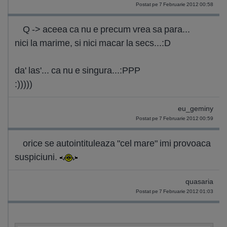
Postat pe 7 Februarie 2012 00:58
Q -> aceea ca nu e precum vrea sa para...
nici la marime, si nici macar la secs...:D
da' las'... ca nu e singura...:PPP
:)))))
eu_geminy
Postat pe 7 Februarie 2012 00:59
orice se autointituleaza "cel mare" imi provoaca
suspiciuni.
quasaria
Postat pe 7 Februarie 2012 01:03