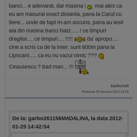
banci... e adevarat, dar masina !
mai ales ca
eu am masurat exact distanta, pana la Carul cu
Bere... unde de fapt m-am ascuns, pana au iesit
aia din masina Banci Natz..... ! ce timpuri
dragilor.... ce timpuri.... !!!!!
da' apropo....
cine a scris ca de la Inter. sunt 600m pana la
Lipscani..... ca eu nu vazui nimic ???
Ceausescu ? Bad man... !!!
barboneli
Postat pe 26 Ianuarie 2012 13:29
De la: garbo261156MADALINA, la data 2012-
01-25 14:42:54