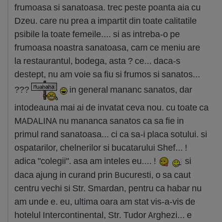
frumoasa si sanatoasa. trec peste poanta aia cu
Dzeu. care nu prea a impartit din toate calitatile
psibile la toate femeile.... si as intreba-o pe
frumoasa noastra sanatoasa, cam ce meniu are
la restaurantul, bodega, asta ? ce... daca-s
destept, nu am voie sa fiu si frumos si sanatos...
???
in general mananc sanatos, dar
intodeauna mai ai de invatat ceva nou. cu toate ca
MADALINA nu mananca sanatos ca sa fie in
primul rand sanatoasa... ci ca sa-i placa sotului. si
ospatarilor, chelnerilor si bucatarului Shef... !
adica "colegii". asa am inteles eu.... !
si
daca ajung in curand prin Bucuresti, o sa caut
centru vechi si Str. Smardan, pentru ca habar nu
am unde e. eu, ultima oara am stat vis-a-vis de
hotelul Intercontinental, Str. Tudor Arghezi... e