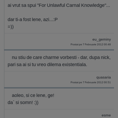
ai vrut sa spui "For Unlawful Carnal Knowledge"...
dar ti-a fost lene, azi...:P
=))
eu_geminy
Postat pe 7 Februarie 2012 00:48
nu stiu de care charme vorbesti - dar, dupa nick,
pari sa ai si tu vreo dilema existentiala.
quasaria
Postat pe 7 Februarie 2012 00:51
aoleo, si ce lene, ge!
da` si somn! :))
esme