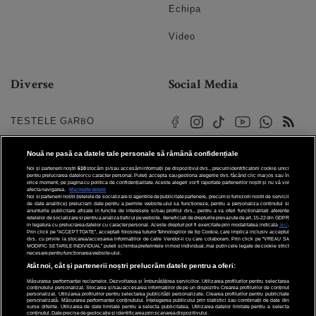
Echipa
Video
Diverse
Social Media
TESTELE GARBO
HOROSCOP
Nouă ne pasă ca datele tale personale să rămână confidențiale
Noi și partenerii noștri
610
stocăm și/sau accesăm informații pe dispozitivul dvs., precum identificatorii cookie unici
HOROSCOPUL IUBIRII
pentru prelucrarea datelor cu caracter personal. Puteți accepta sau gestiona alegerile dvs. făcând clic mai jos sau în
orice moment, pe pagina cu politica de confidențialitate. Aceste alegeri vor fi raportate partenerilor noștri și nu vă vor
afecta navigarea.
Mai multe detalii
Noi si partenerii nostri (retelele de socializare si agentiile de publicitate partenere, precum si furnizorii nostri de servicii
© 2026 Internet Corp SRL
FORUMURI
de date analitice) prelucram date pentru a permite website-ului sa functioneze, pentru a personaliza continutul si
Toate drepturile rezervate
anunturile publicitare afisate in functie de interesele si/sau profilul dvs., pentru a va oferi functionalitati aferente
retelelor de socializare si pentru a analiza traficul pe website. Beneficiati de drepturile prevazute de art. 15-22 din GDPR
in legatura cu prelucrarea datelor cu caracter personal. Aceste drepturi pot fi exercitate prin modalitatea indicata
aici
.
TRATAMENTE NATURISTE
Prin click pe “ACCEPT TOATE”, acceptati folosirea tuturor Tehnologiilor de tip Cookie, care implica inclusiv acceptul
dvs. cu privire la stocarea/accesarea informatiilor de catre Vendor-ii cu care colaboram. Prin click pe “VREAU SA
MODIFIC SETARILE INDIVIDUAL” puteti schimba preferintele in mod individual, mai putin cele legate de cookie strict
necesare pentru functionarea website-ului.
DICTIONARE NUME
Atât noi, cât și partenerii noștri prelucrăm datele pentru a oferi:
Măsurarea performanței reclamelor. Dezvoltarea și îmbunătățirea serviciilor. Utilizarea profilurilor pentru selectarea
conținutului personalizat. Stocarea și/sau accesarea informațiilor de pe un dispozitiv. Crearea profilurilor de conținut
personalizat. Utilizarea profilurilor pentru selectarea publicității personalizate. Crearea profilurilor pentru publicitate
personalizată. Măsurarea performanței conținutului. Înțelegerea publicului prin statistici sau combinații de date din
surse diferite. Utilizarea de date limitate pentru a selecta publicitatea. Utilizarea datelor limitate pentru a selecta
conținutul. Date precise de geolocație și identificarea prin scanarea dispozitivului.