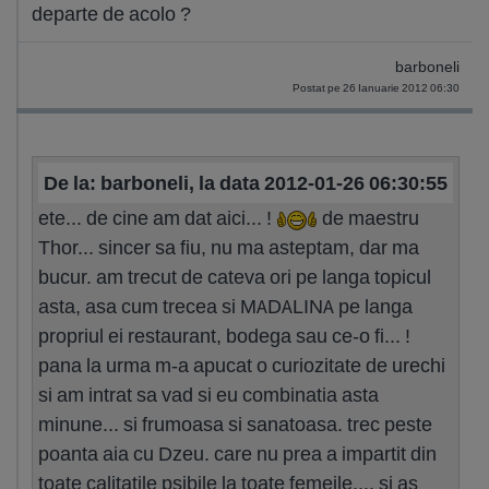
departe de acolo ?
barboneli
Postat pe 26 Ianuarie 2012 06:30
De la: barboneli, la data 2012-01-26 06:30:55
ete... de cine am dat aici... !
de maestru
Thor... sincer sa fiu, nu ma asteptam, dar ma
bucur. am trecut de cateva ori pe langa topicul
asta, asa cum trecea si MADALINA pe langa
propriul ei restaurant, bodega sau ce-o fi... !
pana la urma m-a apucat o curiozitate de urechi
si am intrat sa vad si eu combinatia asta
minune... si frumoasa si sanatoasa. trec peste
poanta aia cu Dzeu. care nu prea a impartit din
toate calitatile psibile la toate femeile.... si as