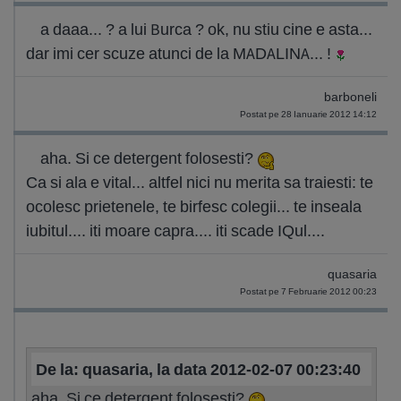
a daaa... ? a lui Burca ? ok, nu stiu cine e asta...
dar imi cer scuze atunci de la MADALINA... !
barboneli
Postat pe 28 Ianuarie 2012 14:12
aha. Si ce detergent folosesti?
Ca si ala e vital... altfel nici nu merita sa traiesti: te
ocolesc prietenele, te birfesc colegii... te inseala
iubitul.... iti moare capra.... iti scade IQul....
quasaria
Postat pe 7 Februarie 2012 00:23
De la: quasaria, la data 2012-02-07 00:23:40
aha. Si ce detergent folosesti?