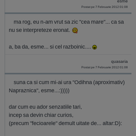
esme
Postat pe 7 Februarie 2012 01:08
ma rog, eu n-am vrut sa zic "cea mare"... ca sa
nu se interpreteze eronat.
a, ba da, esme... si cel razboinic....
quasaria
Postat pe 7 Februarie 2012 01:08
suna ca si cum mi-ai ura "Odihna (aproximativ)
Napraznica", esme...:)))))
dar cum eu ador senzatiile tari,
incep sa devin chiar curios,
(precum "fecioarele" demult uitate de... altar:D):