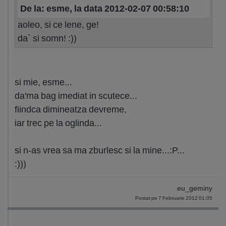
De la: esme, la data 2012-02-07 00:58:10
aoleo, si ce lene, ge!
da` si somn! :))
si mie, esme...
da'ma bag imediat in scutece...
fiindca dimineatza devreme,
iar trec pe la oglinda...
si n-as vrea sa ma zburlesc si la mine...:P...
:)))
eu_geminy
Postat pe 7 Februarie 2012 01:05