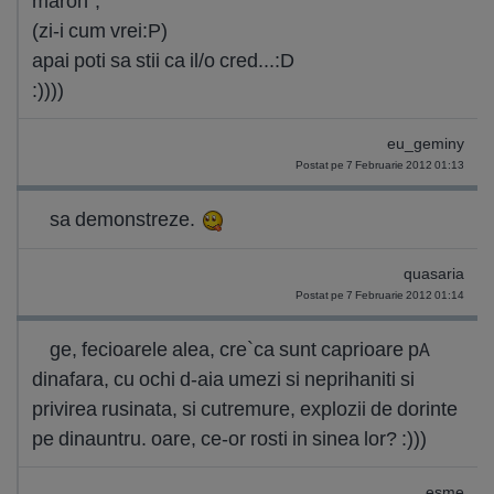
maron",
(zi-i cum vrei:P)
apai poti sa stii ca il/o cred...:D
:))))
eu_geminy
Postat pe 7 Februarie 2012 01:13
sa demonstreze.
quasaria
Postat pe 7 Februarie 2012 01:14
ge, fecioarele alea, cre`ca sunt caprioare pA
dinafara, cu ochi d-aia umezi si neprihaniti si
privirea rusinata, si cutremure, explozii de dorinte
pe dinauntru. oare, ce-or rosti in sinea lor? :)))
esme