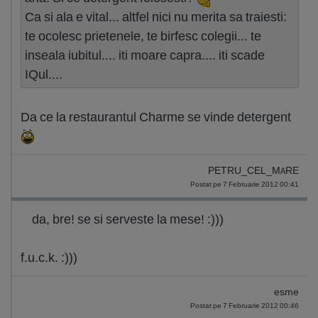
Ca si ala e vital... altfel nici nu merita sa traiesti:
te ocolesc prietenele, te birfesc colegii... te
inseala iubitul.... iti moare capra.... iti scade
IQul....
Da ce la restaurantul Charme se vinde detergent
PETRU_CEL_MARE
Postat pe 7 Februarie 2012 00:41
da, bre! se si serveste la mese! :)))
f.u.c.k. :)))
esme
Postat pe 7 Februarie 2012 00:46