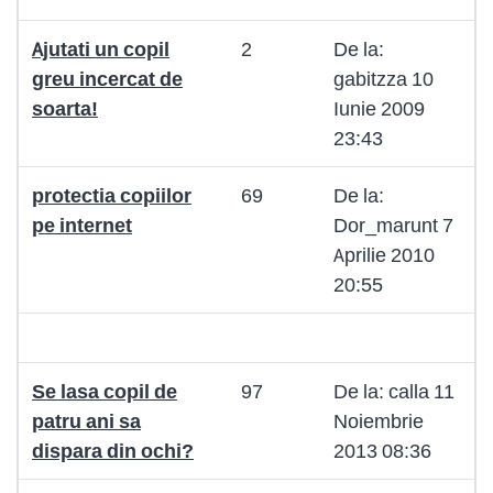
Ajutati un copil
2
De la:
greu incercat de
gabitzza 10
soarta!
Iunie 2009
23:43
protectia copiilor
69
De la:
pe internet
Dor_marunt 7
Aprilie 2010
20:55
Se lasa copil de
97
De la: calla 11
patru ani sa
Noiembrie
dispara din ochi?
2013 08:36