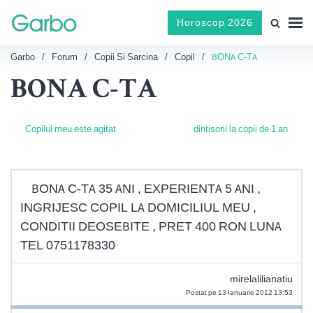
Horoscop 2026
Garbo
Forum
Copii Si Sarcina
Copil
BONA C-TA
BONA C-TA
Copilul meu este agitat
dintisorii la copii de 1 an
BONA C-TA 35 ANI , EXPERIENTA 5 ANI ,
INGRIJESC COPIL LA DOMICILIUL MEU ,
CONDITII DEOSEBITE , PRET 400 RON LUNA
TEL 0751178330
mirelalilianatiu
Postat pe 13 Ianuarie 2012 13:53