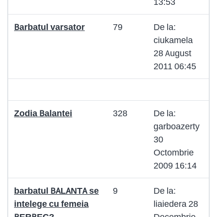
13:53
Barbatul varsator
79
De la:
ciukamela
28 August
2011 06:45
Zodia Balantei
328
De la:
garboazerty
30
Octombrie
2009 16:14
barbatul BALANTA se
9
De la:
intelege cu femeia
liaiedera 28
BERBEC?
Decembrie