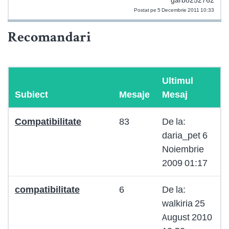
garbo252762
Postat pe 5 Decembrie 2011 10:33
Recomandari
Ultimul
Subiect
Mesaje
Mesaj
Compatibilitate
83
De la:
daria_pet 6
Noiembrie
2009 01:17
compatibilitate
6
De la:
walkiria 25
August 2010