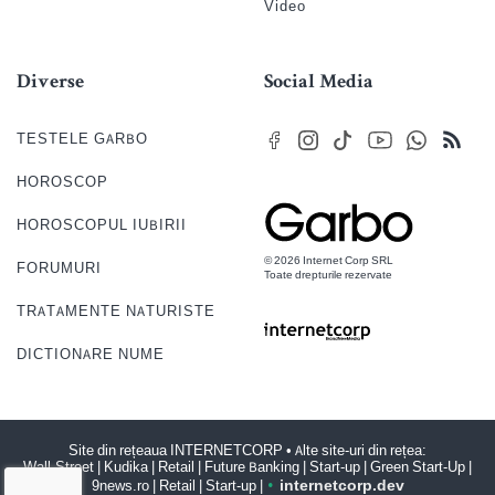
Video
Diverse
Social Media
TESTELE GARBO
HOROSCOP
HOROSCOPUL IUBIRII
© 2026 Internet Corp SRL
FORUMURI
Toate drepturile rezervate
TRATAMENTE NATURISTE
DICTIONARE NUME
Site din rețeaua
INTERNETCORP
• Alte site-uri din rețea:
Wall-Street
|
Kudika
|
Retail
|
Future Banking
|
Start-up
|
Green Start-Up
|
9news.ro
|
Retail
|
Start-up
|
internet
corp
.dev