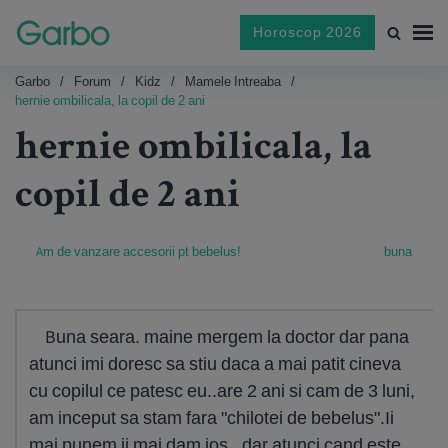
Horoscop 2026
Garbo
Forum
Kidz
Mamele Intreaba
hernie ombilicala, la copil de 2 ani
hernie ombilicala, la
copil de 2 ani
Am de vanzare accesorii pt bebelus!
buna
Buna seara. maine mergem la doctor dar pana
atunci imi doresc sa stiu daca a mai patit cineva
cu copilul ce patesc eu..are 2 ani si cam de 3 luni,
am inceput sa stam fara "chilotei de bebelus".Ii
mai punem ii mai dam jos ..dar atunci cand este