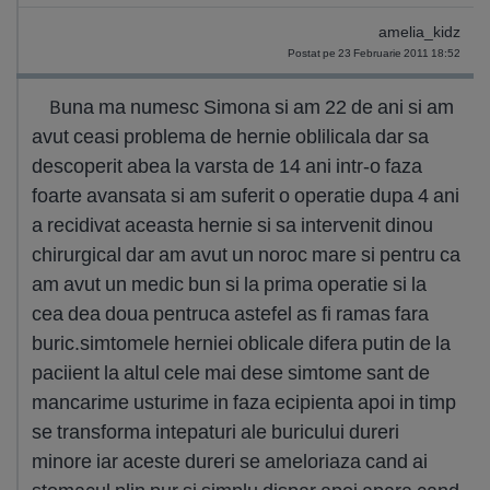
amelia_kidz
Postat pe 23 Februarie 2011 18:52
Buna ma numesc Simona si am 22 de ani si am
avut ceasi problema de hernie oblilicala dar sa
descoperit abea la varsta de 14 ani intr-o faza
foarte avansata si am suferit o operatie dupa 4 ani
a recidivat aceasta hernie si sa intervenit dinou
chirurgical dar am avut un noroc mare si pentru ca
am avut un medic bun si la prima operatie si la
cea dea doua pentruca astefel as fi ramas fara
buric.simtomele herniei oblicale difera putin de la
paciient la altul cele mai dese simtome sant de
mancarime usturime in faza ecipienta apoi in timp
se transforma intepaturi ale buricului dureri
minore iar aceste dureri se ameloriaza cand ai