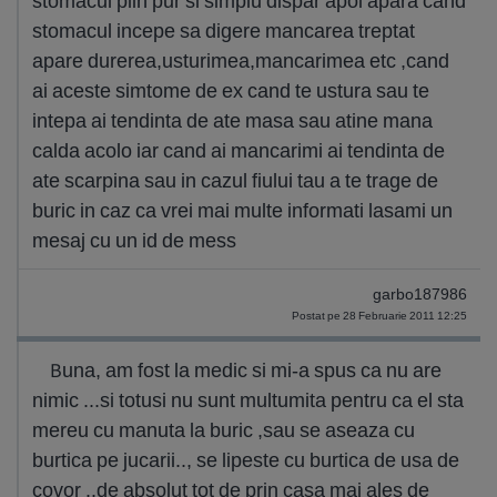
stomacul plin pur si simplu dispar apoi apara cand
stomacul incepe sa digere mancarea treptat
apare durerea,usturimea,mancarimea etc ,cand
ai aceste simtome de ex cand te ustura sau te
intepa ai tendinta de ate masa sau atine mana
calda acolo iar cand ai mancarimi ai tendinta de
ate scarpina sau in cazul fiului tau a te trage de
buric in caz ca vrei mai multe informati lasami un
mesaj cu un id de mess
garbo187986
Postat pe 28 Februarie 2011 12:25
Buna, am fost la medic si mi-a spus ca nu are
nimic ...si totusi nu sunt multumita pentru ca el sta
mereu cu manuta la buric ,sau se aseaza cu
burtica pe jucarii.., se lipeste cu burtica de usa de
covor ..de absolut tot de prin casa mai ales de