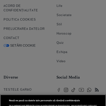
ACORD DE
Life
CONFIDENȚIALITATE
Societate
POLITICA COOKIES
Stil
PRELUCRAREA DATELOR
Horoscop
CONTACT
Quiz
SETĂRI COOKIE
Echipa
Video
Diverse
Social Media
TESTELE GARBO
HOROSCOP
Nouă ne pasă ca datele tale personale să rămână confidențiale
Noi și partenerii noștri
610
stocăm și/sau accesăm informații pe dispozitivul dvs., precum identificatorii cookie unici