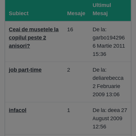
Ultimul
Subiect
Mesaje
Mesaj
Ceai de musetele la
16
De la:
copilul peste 2
garbo194296
anisori?
6 Martie 2011
15:36
job part-time
2
De la:
deliarebecca
2 Februarie
2009 13:06
infacol
1
De la: deea 27
August 2009
12:56