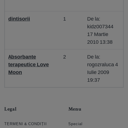
dintisorii
1
De la:
kidz007344
17 Martie
2010 13:38
Absorbante
2
De la:
terapeutice Love
rogozraluca 4
Moon
Iulie 2009
19:37
Legal
Menu
TERMENI & CONDIȚII
Special