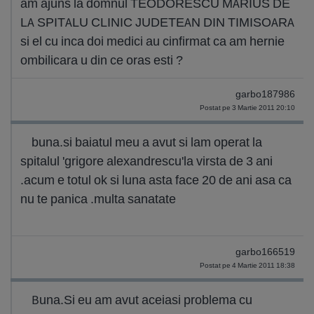
am ajuns la domnul TEODORESCU MARIUS DE
LA SPITALU CLINIC JUDETEAN DIN TIMISOARA
si el cu inca doi medici au cinfirmat ca am hernie
ombilicara u din ce oras esti ?
garbo187986
Postat pe 3 Martie 2011 20:10
buna.si baiatul meu a avut si lam operat la
spitalul 'grigore alexandrescu'la virsta de 3 ani
.acum e totul ok si luna asta face 20 de ani asa ca
nu te panica .multa sanatate
garbo166519
Postat pe 4 Martie 2011 18:38
Buna.Si eu am avut aceiasi problema cu