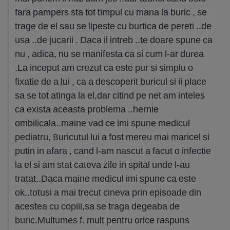
fara pampers sta tot timpul cu mana la buric , se
trage de el sau se lipeste cu burtica de pereti ..de
usa ..de jucarii . Daca il intreb ..te doare spune ca
nu , adica, nu se manifesta ca si cum l-ar durea
.La inceput am crezut ca este pur si simplu o
fixatie de a lui , ca a descoperit buricul si ii place
sa se tot atinga la el,dar citind pe net am inteles
ca exista aceasta problema ..hernie
ombilicala..maine vad ce imi spune medicul
pediatru, Buricutul lui a fost mereu mai maricel si
putin in afara , cand l-am nascut a facut o infectie
la el si am stat cateva zile in spital unde l-au
tratat..Daca maine medicul imi spune ca este
ok..totusi a mai trecut cineva prin episoade din
acestea cu copiii,sa se traga degeaba de
buric.Multumes f. mult pentru orice raspuns