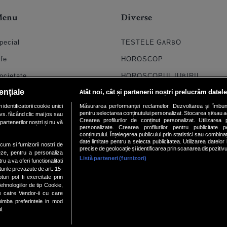
Menu
Diverse
pecial
TESTELE GARBO
ife
HOROSCOP
ocietate
HOROSCOPUL IUBIRII
ențiale
Atât noi, cât și partenerii noștri prelucrăm datele
til
FORUMURI
dentificatorii cookie unici
Măsurarea performanței reclamelor. Dezvoltarea și îmbunătăți
oroscop
TRATAMENTE NATURISTE
pentru selectarea conținutului personalizat. Stocarea și/sau ac
vs. făcând clic mai jos sau
Crearea profilurilor de conținut personalizat. Utilizarea pr
partenerilor noștri și nu vă
uiz
DICTIONARE NUME
personalizate. Crearea profilurilor pentru publicitate 
conținutului. Înțelegerea publicului prin statistici sau combinaț
date limitate pentru a selecta publicitatea. Utilizarea datelor
chipa
ecum si furnizorii nostri de
precise de geolocație și identificarea prin scanarea dispozitivu
eze, pentru a personaliza
Listă parteneri (furnizori)
ideo
ru a va oferi functionalitati
turile prevazute de art. 15-
ri pot fi exercitate prin
hnologiilor de tip Cookie,
e catre Vendor-ii cu care
mba preferintele in mod
Site din rețeaua
INTERNETCORP
• Alte site-uri din rețea:
i.
Retail
|
Future Banking
|
Start-up
|
Green Start-Up
|
9news.ro
|
Retail
|
Start-up
|