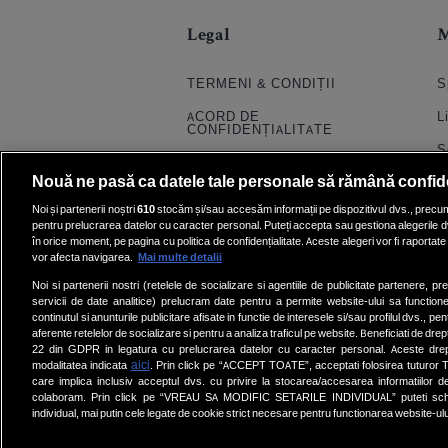
Legal
TERMENI & CONDIȚII
S
ACORD DE
L
CONFIDENȚIALITATE
S
POLITICA COOKIES
Nouă ne pasă ca datele tale personale să rămână confid
S
PRELUCRAREA DATELOR
Noi și partenerii noștri
610
stocăm și/sau accesăm informații pe dispozitivul dvs., precum i
H
pentru prelucrarea datelor cu caracter personal. Puteți accepta sau gestiona alegerile d
CONTACT
în orice moment, pe pagina cu politica de confidențialitate. Aceste alegeri vor fi raportate 
Q
SETĂRI COOKIE
vor afecta navigarea.
Mai multe detalii
E
Noi si partenerii nostri (retelele de socializare si agentiile de publicitate partenere, pr
servicii de date analitice) prelucram date pentru a permite website-ului sa function
V
continutul si anunturile publicitare afisate in functie de interesele si/sau profilul dvs., pent
aferente retelelor de socializare si pentru a analiza traficul pe website. Beneficiati de drep
22 din GDPR in legatura cu prelucrarea datelor cu caracter personal. Aceste dreptu
aici
modalitatea indicata
. Prin click pe “ACCEPT TOATE”, acceptati folosirea tuturor Te
care implica inclusiv acceptul dvs. cu privire la stocarea/accesarea informatiilor d
colaboram. Prin click pe “VREAU SA MODIFIC SETARILE INDIVIDUAL” puteti schi
individual, mai putin cele legate de cookie strict necesare pentru functionarea website-ulu
Wall-Street
|
Kudika
|