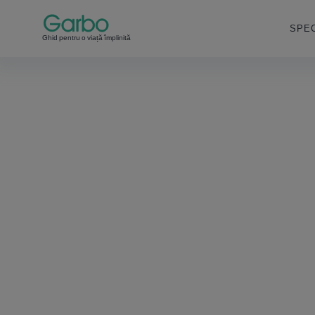
SPEC
Ghid pentru o viață împlinită