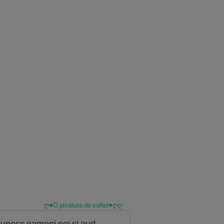
ღ♥O picatura de suflet♥ღღ
 cunosc oameni noi si aud