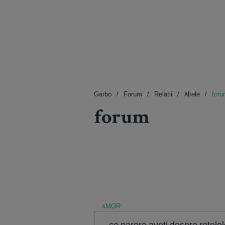
Garbo
Forum
Relatii
Altele
for
forum
AMOR
ce parere aveti despre retele