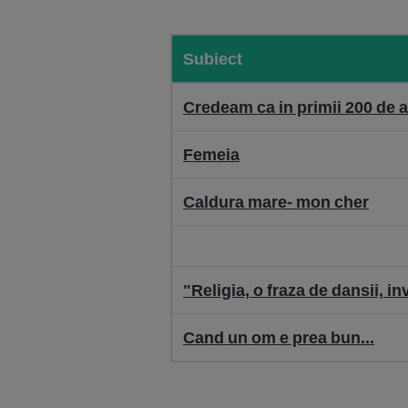
Subiect
Credeam ca in primii 200 de an
Femeia
Caldura mare- mon cher
"Religia, o fraza de dansii, in
Cand un om e prea bun...