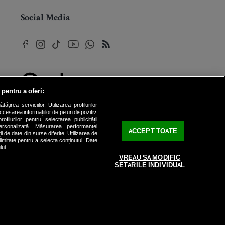
Social Media
 pentru a oferi:
© 2026 Internet Corp SRL
rea serviciilor. Utilizarea profilurilor
Toate drepturile rezervate
cesarea informațiilor de pe un dispozitiv.
ofilurilor pentru selectarea publicității
personalizată. Măsurarea performanței
ACCEPT TOATE
ii de date din surse diferite. Utilizarea de
 limitate pentru a selecta conținutul. Date
lui.
VREAU SA MODIFIC
SETARILE INDIVIDUAL
internet
corp
.dev