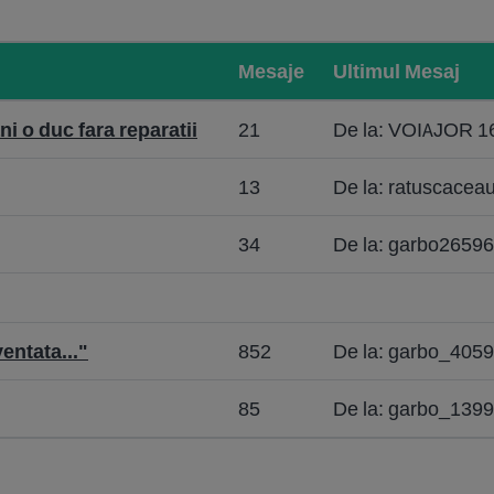
Mesaje
Ultimul Mesaj
i o duc fara reparatii
21
De la: VOIAJOR 1
13
De la: ratuscacea
34
De la: garbo26596
ventata..."
852
De la: garbo_405
85
De la: garbo_1399