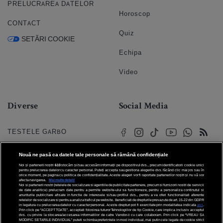
PRELUCRAREA DATELOR
Horoscop
CONTACT
Quiz
SETĂRI COOKIE
Echipa
Video
Diverse
Social Media
TESTELE GARBO
HOROSCOP
Nouă ne pasă ca datele tale personale să rămână confidențiale
Noi și partenerii noștri
610
stocăm și/sau accesăm informații pe dispozitivul dvs., precum identificatorii cookie unici
HOROSCOPUL IUBIRII
pentru prelucrarea datelor cu caracter personal. Puteți accepta sau gestiona alegerile dvs. făcând clic mai jos sau în
orice moment, pe pagina cu politica de confidențialitate. Aceste alegeri vor fi raportate partenerilor noștri și nu vă vor
afecta navigarea.
Mai multe detalii
Noi si partenerii nostri (retelele de socializare si agentiile de publicitate partenere, precum si furnizorii nostri de servicii
© 2026 Internet Corp SRL
FORUMURI
de date analitice) prelucram date pentru a permite website-ului sa functioneze, pentru a personaliza continutul si
Toate drepturile rezervate
anunturile publicitare afisate in functie de interesele si/sau profilul dvs., pentru a va oferi functionalitati aferente
retelelor de socializare si pentru a analiza traficul pe website. Beneficiati de drepturile prevazute de art. 15-22 din GDPR
in legatura cu prelucrarea datelor cu caracter personal. Aceste drepturi pot fi exercitate prin modalitatea indicata
aici
.
TRATAMENTE NATURISTE
Prin click pe “ACCEPT TOATE”, acceptati folosirea tuturor Tehnologiilor de tip Cookie, care implica inclusiv acceptul
dvs. cu privire la stocarea/accesarea informatiilor de catre Vendor-ii cu care colaboram. Prin click pe “VREAU SA
MODIFIC SETARILE INDIVIDUAL” puteti schimba preferintele in mod individual, mai putin cele legate de cookie strict