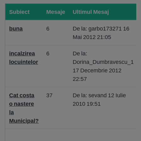
Subiect
Mesaje
Ultimul Mesaj
buna
6
De la: garbo173271 16
Mai 2012 21:05
incalzirea
6
De la:
locuintelor
Dorina_Dumbravescu_1
17 Decembrie 2012
22:57
Cat costa
37
De la: sevand 12 Iulie
o nastere
2010 19:51
la
Municipal?