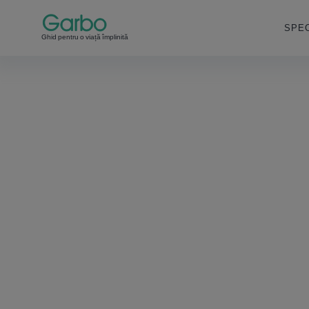
SPEC
Ghid pentru o viață împlinită