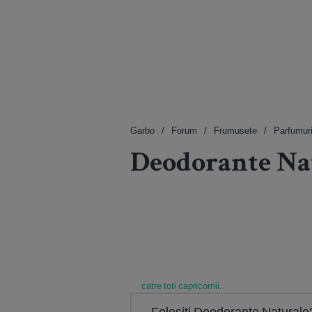
Garbo
Forum
Frumusete
Parfumur
Deodorante Na
catre toti capricornii..
Folositi Deodorante Naturale