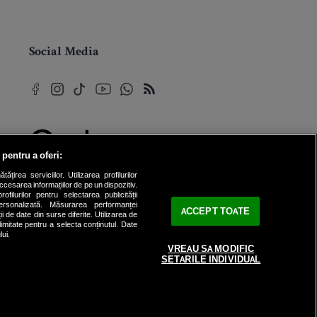
Social Media
 pentru a oferi:
© 2026 Internet Corp SRL
rea serviciilor. Utilizarea profilurilor
Toate drepturile rezervate
cesarea informațiilor de pe un dispozitiv.
ofilurilor pentru selectarea publicității
personalizată. Măsurarea performanței
ACCEPT TOATE
ii de date din surse diferite. Utilizarea de
 limitate pentru a selecta conținutul. Date
lui.
VREAU SA MODIFIC
SETARILE INDIVIDUAL