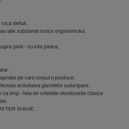
 roca slefuit.
sau alte substante toxice organismului.
pra pielii - nu irita pielea.
ine.
spiratie pe care corpul o produce.
afectata activitatea glandelor sudoripare.
v ca timp - fata de celelalte deodorante clasice
iei.
ca AFTER SHAVE.