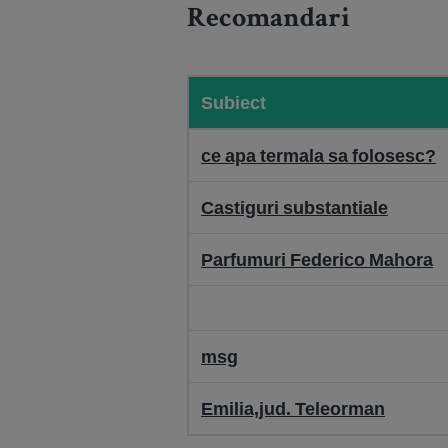
Recomandari
Subiect
ce apa termala sa folosesc?
Castiguri substantiale
Parfumuri Federico Mahora
msg
Emilia,jud. Teleorman