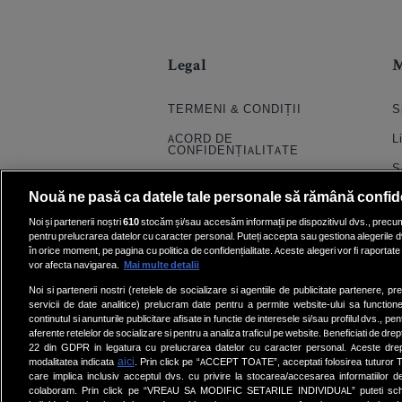
Legal
TERMENI & CONDIȚII
S
ACORD DE
L
CONFIDENȚIALITATE
S
POLITICA COOKIES
Nouă ne pasă ca datele tale personale să rămână confid
S
PRELUCRAREA DATELOR
Noi și partenerii noștri
610
stocăm și/sau accesăm informații pe dispozitivul dvs., precum i
H
pentru prelucrarea datelor cu caracter personal. Puteți accepta sau gestiona alegerile d
CONTACT
în orice moment, pe pagina cu politica de confidențialitate. Aceste alegeri vor fi raportate 
Q
SETĂRI COOKIE
vor afecta navigarea.
Mai multe detalii
E
Noi si partenerii nostri (retelele de socializare si agentiile de publicitate partenere, pr
servicii de date analitice) prelucram date pentru a permite website-ului sa function
V
continutul si anunturile publicitare afisate in functie de interesele si/sau profilul dvs., pent
aferente retelelor de socializare si pentru a analiza traficul pe website. Beneficiati de drep
22 din GDPR in legatura cu prelucrarea datelor cu caracter personal. Aceste dreptu
aici
modalitatea indicata
. Prin click pe “ACCEPT TOATE”, acceptati folosirea tuturor Te
care implica inclusiv acceptul dvs. cu privire la stocarea/accesarea informatiilor d
colaboram. Prin click pe “VREAU SA MODIFIC SETARILE INDIVIDUAL” puteti schi