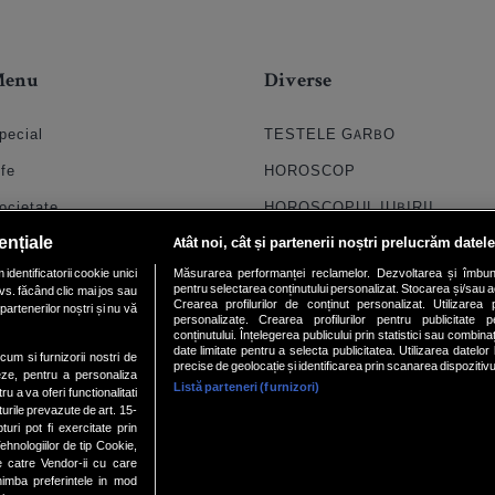
Menu
Diverse
pecial
TESTELE GARBO
ife
HOROSCOP
ocietate
HOROSCOPUL IUBIRII
ențiale
Atât noi, cât și partenerii noștri prelucrăm datele
til
FORUMURI
dentificatorii cookie unici
Măsurarea performanței reclamelor. Dezvoltarea și îmbunătăți
oroscop
TRATAMENTE NATURISTE
pentru selectarea conținutului personalizat. Stocarea și/sau ac
vs. făcând clic mai jos sau
Crearea profilurilor de conținut personalizat. Utilizarea pr
partenerilor noștri și nu vă
uiz
DICTIONARE NUME
personalizate. Crearea profilurilor pentru publicitate 
conținutului. Înțelegerea publicului prin statistici sau combinaț
date limitate pentru a selecta publicitatea. Utilizarea datelor
chipa
ecum si furnizorii nostri de
precise de geolocație și identificarea prin scanarea dispozitivu
eze, pentru a personaliza
Listă parteneri (furnizori)
ideo
ru a va oferi functionalitati
turile prevazute de art. 15-
ri pot fi exercitate prin
hnologiilor de tip Cookie,
e catre Vendor-ii cu care
mba preferintele in mod
Site din rețeaua
INTERNETCORP
• Alte site-uri din rețea: