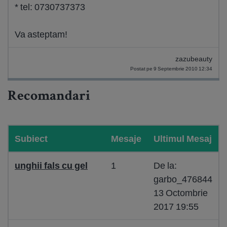
* tel: 0730737373
Va asteptam!
zazubeauty
Postat pe 9 Septembrie 2010 12:34
Recomandari
Subiect
Mesaje
Ultimul Mesaj
unghii fals cu gel
1
De la:
garbo_476844
13 Octombrie
2017 19:55