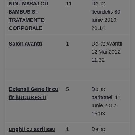
NOU MASAJ CU
11
De la:
BAMBUS SI
fleurdelis 30
TRATAMENTE
Iunie 2010
CORPORALE
20:14
Salon Avantti
1
De la: Avantti
12 Mai 2012
11:32
Extensii Gene fir cu
5
De la:
fir BUCURESTI
barboneli 11
Iunie 2012
15:03
unghii cu acril sau
1
De la: