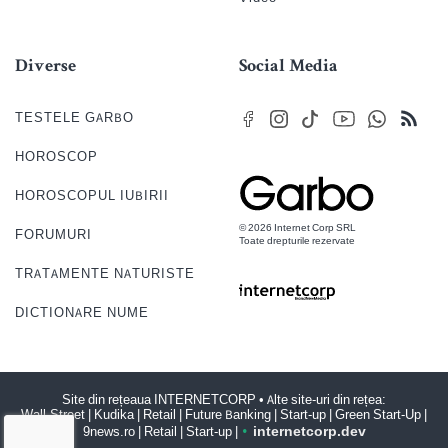
Diverse
Social Media
TESTELE GARBO
HOROSCOP
HOROSCOPUL IUBIRII
© 2026 Internet Corp SRL
FORUMURI
Toate drepturile rezervate
TRATAMENTE NATURISTE
DICTIONARE NUME
Site din rețeaua
INTERNETCORP
• Alte site-uri din rețea:
Wall-Street
|
Kudika
|
Retail
|
Future Banking
|
Start-up
|
Green Start-Up
|
9news.ro
|
Retail
|
Start-up
|
internet
corp
.dev