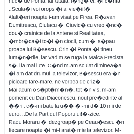
nuc� de Ponta, iar tataia, l�ng� el, �i c�nta
,,Scula�i voi oropsi�i ai vie�ii!�
Alalt�eri noapte i-am visat pe Firea, R�zvan
Dumitrescu, Ciutacu �i Ciuvic� cu vreo �nc�
dou� crainice de la Antene si Realitatea,
�mbr�ca�i to�i �n ciocli, cum �i s�pau
groapa lui B�sescu. Crin �i Ponta �i tineu
lum�n�rile, iar Vadim se ruga la Maica Precista
s�-l ia mai iute. C�nd m-am sculat diminea�a
�i am dat drumul la televizor, B�sescu era �n
picioare tare-mare, ne vorbea de criz�
Mai acum o s�pt�m�n�, tot �n vis, m-am
pomenit cu Dan Diaconescu, noul pre�edinte al
��rii, c�-mi bate la u�� �i-mi d� 10 mii de
euro. ,,De la Partidul Poporului!�-zice.
Radu Moraru �l dezgroap� pe Ceau�escu �n
fiecare noapte �i mi-l arat� mie la televizor. M-