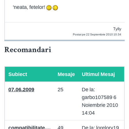
'neata, fetelor!
Tylly
Postat pe 22 Septembrie 2010 10:34
Recomandari
Subiect
Mesaje
Ultimul Mesaj
07.06.2009
25
De la:
garbo107589 6
Noiembrie 2010
14:04
compatibilitate....
49
De la: lorelory19