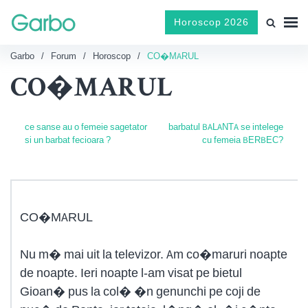
Horoscop 2026
Garbo
Forum
Horoscop
CO�MARUL
CO�MARUL
ce sanse au o femeie sagetator
barbatul BALANTA se intelege
si un barbat fecioara ?
cu femeia BERBEC?
CO�MARUL
Nu m� mai uit la televizor. Am co�maruri noapte
de noapte. Ieri noapte l-am visat pe bietul
Gioan� pus la col� �n genunchi pe coji de