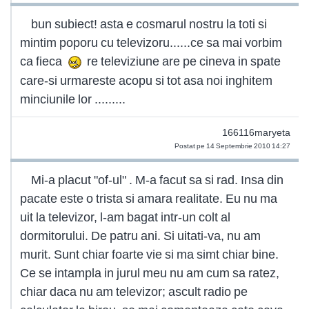
bun subiect! asta e cosmarul nostru la toti si
mintim poporu cu televizoru......ce sa mai vorbim
ca fieca
re televiziune are pe cineva in spate
care-si urmareste acopu si tot asa noi inghitem
minciunile lor .........
166116maryeta
Postat pe 14 Septembrie 2010 14:27
Mi-a placut "of-ul" . M-a facut sa si rad. Insa din
pacate este o trista si amara realitate. Eu nu ma
uit la televizor, l-am bagat intr-un colt al
dormitorului. De patru ani. Si uitati-va, nu am
murit. Sunt chiar foarte vie si ma simt chiar bine.
Ce se intampla in jurul meu nu am cum sa ratez,
chiar daca nu am televizor; ascult radio pe