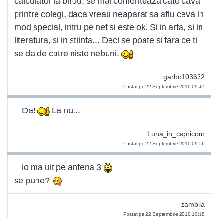
calculator la birou, se mai comenteaza cate cava
printre colegi, daca vreau neaparat sa aflu ceva in
mod special, intru pe net si este ok. Si in arta, si in
literatura, si in stiinta... Deci se poate si fara ce ti
se da de catre niste nebuni.
garbo103632
Postat pe 22 Septembrie 2010 09:47
Da!
La nu...
Luna_in_capricorn
Postat pe 22 Septembrie 2010 09:56
io ma uit pe antena 3
se pune?
zambila
Postat pe 22 Septembrie 2010 10:18