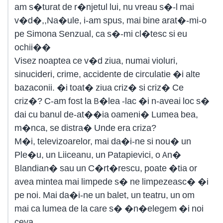
am s�turat de r�njetul lui, nu vreau s�-l mai
v�d�,,Na�ule, i-am spus, mai bine arat�-mi-o
pe Simona Senzual, ca s�-mi cl�tesc si eu
ochii��
Visez noaptea ce v�d ziua, numai violuri,
sinucideri, crime, accidente de circulatie �i alte
bazaconii. �i toat� ziua criz� si criz� Ce
criz�? C-am fost la B�lea -lac �i n-aveai loc s�
dai cu banul de-at��ia oameni� Lumea bea,
m�nca, se distra� Unde era criza?
M�i, televizoarelor, mai da�i-ne si nou� un
Ple�u, un Liiceanu, un Patapievici, o An�
Blandian� sau un C�rt�rescu, poate �tia or
avea mintea mai limpede s� ne limpezeasc� �i
pe noi. Mai da�i-ne un balet, un teatru, un om
mai ca lumea de la care s� �n�elegem �i noi
ceva.