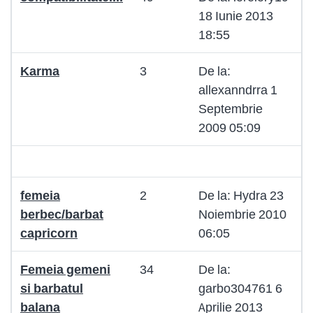
18 Iunie 2013
18:55
Karma
3
De la:
allexanndrra 1
Septembrie
2009 05:09
femeia
2
De la: Hydra 23
berbec/barbat
Noiembrie 2010
capricorn
06:05
Femeia gemeni
34
De la:
si barbatul
garbo304761 6
balana
Aprilie 2013