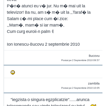
P�n� atunci eu v� jur. Nu m� mai uit la
televizor! Ba nu, am s� m� uit la ,,Taraf� la
Salam c�-mi place cum �i zice:
,,Mam�, mam� si iar mam�,
Cum curg euroii-n palmㅔ
Ion Ionescu-Bucovu 2 septembrie 2010
Bucovu
Postat pe 2 Septembrie 2010 09:57
zambila
Postat pe 2 Septembrie 2010 10:05
"iegzista o singura egzplicatzie"......arunca
telecomanda sau vinde televizorul cu totul....