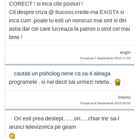
CORECT ! si inca cite posturi !
Cit despre criza @ Bucovu crede-ma EXISTA si
inca cum ,poate tu esti un norocus mai sint si din
astia dar cei care lucreaza la patron o simt cel mai
bine !
angin
Postat pe 7 Septembrie 2010 17:09
cautati un psiholog nene ca sa-ti aleaga
programele . si nai decit sai urmezi reteta .
memo
Postat pe 8 Septembrie 2010 04:02
Ori esti prea destept.......ori.....chiar tre' sa-l
arunci televizorica pe geam