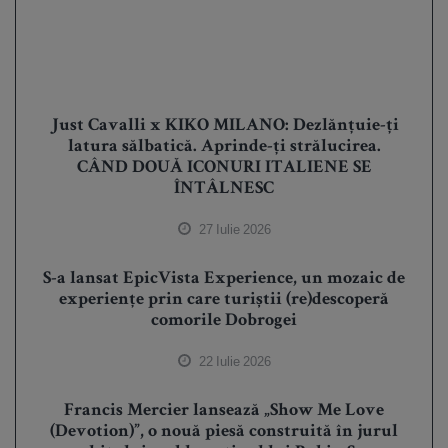
Just Cavalli x KIKO MILANO: Dezlănțuie-ți
latura sălbatică. Aprinde-ți strălucirea.
CÂND DOUĂ ICONURI ITALIENE SE
ÎNTÂLNESC
27 Iulie 2026
S-a lansat EpicVista Experience, un mozaic de
experiențe prin care turiștii (re)descoperă
comorile Dobrogei
22 Iulie 2026
Francis Mercier lansează „Show Me Love
(Devotion)”, o nouă piesă construită în jurul