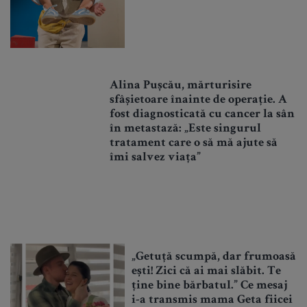
Alina Pușcău, mărturisire
sfâșietoare înainte de operație. A
fost diagnosticată cu cancer la sân
în metastază: „Este singurul
tratament care o să mă ajute să
îmi salvez viața”
„Getuță scumpă, dar frumoasă
ești! Zici că ai mai slăbit. Te
ține bine bărbatul.” Ce mesaj
i-a transmis mama Geta fiicei