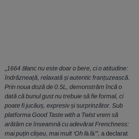
„
1664 Blanc nu este doar o bere, ci o atitudine:
îndrăzneață, relaxată și autentic franțuzească.
Prin noua doză de 0.5L, demonstrăm încă o
dată că bunul gust nu trebuie să fie formal, ci
poate fi jucăuș, expresiv și surprinzător. Sub
platforma Good Taste with a Twist vrem să
arătăm ce înseamnă cu adevărat Frenchness:
mai puțin clișeu, mai mult ‘Oh l
à
l
à
’”,
a declarat