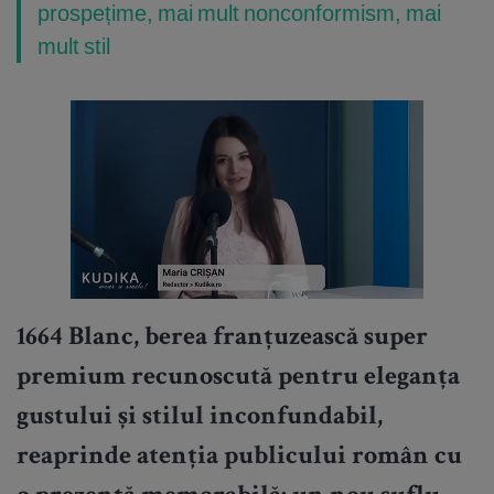
prospețime, mai mult nonconformism, mai
mult stil
1664 Blanc, berea franțuzească super
premium recunoscută pentru eleganța
gustului și stilul inconfundabil,
reaprinde atenția publicului român cu