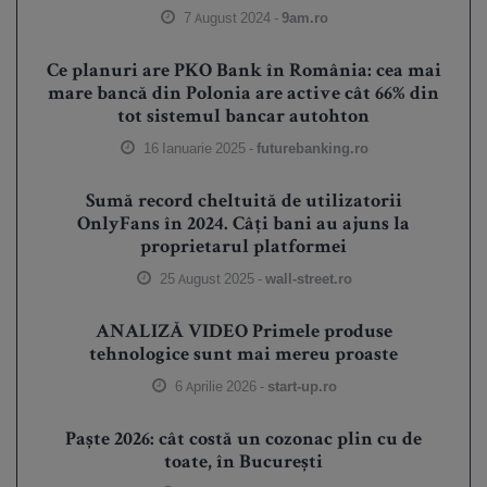
7 August 2024 -
9am.ro
Ce planuri are PKO Bank în România: cea mai
mare bancă din Polonia are active cât 66% din
tot sistemul bancar autohton
16 Ianuarie 2025 -
futurebanking.ro
Sumă record cheltuită de utilizatorii
OnlyFans în 2024. Câți bani au ajuns la
proprietarul platformei
25 August 2025 -
wall-street.ro
ANALIZĂ VIDEO Primele produse
tehnologice sunt mai mereu proaste
6 Aprilie 2026 -
start-up.ro
Paște 2026: cât costă un cozonac plin cu de
toate, în București