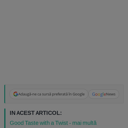
G
o
o
g
l
e
Adaugă-ne ca sursă preferată în Google
News
IN ACEST ARTICOL:
Good Taste with a Twist - mai multă