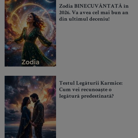
Zodia BINECUVÂNTATĂ în
2026. Va avea cel mai bun an
din ultimul deceniu!
Testul Legăturii Karmice:
Cum vei recunoaște o
legătură predestinată?