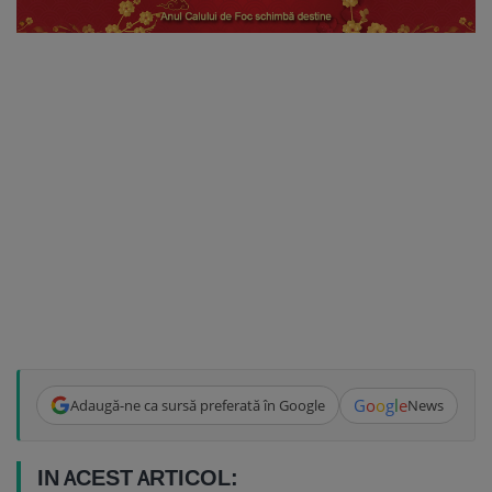
G
o
o
g
l
e
Adaugă-ne ca sursă preferată în Google
News
IN ACEST ARTICOL: