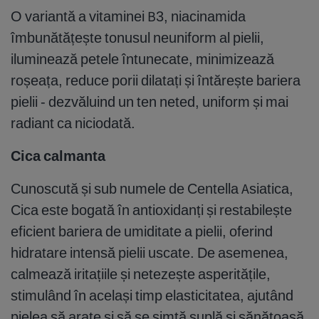
O variantă a vitaminei B3, niacinamida
îmbunătățește tonusul neuniform al pielii,
iluminează petele întunecate, minimizează
roșeața, reduce porii dilatați și întărește bariera
pielii - dezvăluind un ten neted, uniform și mai
radiant ca niciodată.
Cica calmanta
Cunoscută și sub numele de Centella Asiatica,
Cica este bogată în antioxidanți și restabilește
eficient bariera de umiditate a pielii, oferind
hidratare intensă pielii uscate. De asemenea,
calmează iritațiile și netezește asperitățile,
stimulând în același timp elasticitatea, ajutând
pielea să arate și să se simtă suplă și sănătoasă.