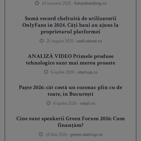
16 Ianuarie 2025 -
futurebanking.ro
Sumă record cheltuită de utilizatorii
OnlyFans în 2024. Câți bani au ajuns la
proprietarul platformei
25 August 2025 -
wall-street.ro
ANALIZĂ VIDEO Primele produse
tehnologice sunt mai mereu proaste
6 Aprilie 2026 -
start-up.ro
Paște 2026: cât costă un cozonac plin cu de
toate, în București
8 Aprilie 2026 -
retail.ro
Cine sunt speakerii Green Forum 2026: Cum
finanțăm?
15 Mai 2026 -
green.start-up.ro