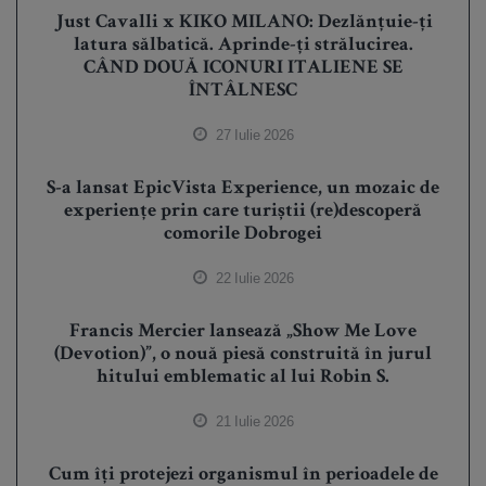
Just Cavalli x KIKO MILANO: Dezlănțuie-ți
latura sălbatică. Aprinde-ți strălucirea.
CÂND DOUĂ ICONURI ITALIENE SE
ÎNTÂLNESC
27 Iulie 2026
S-a lansat EpicVista Experience, un mozaic de
experiențe prin care turiștii (re)descoperă
comorile Dobrogei
22 Iulie 2026
Francis Mercier lansează „Show Me Love
(Devotion)”, o nouă piesă construită în jurul
hitului emblematic al lui Robin S.
21 Iulie 2026
Cum îți protejezi organismul în perioadele de