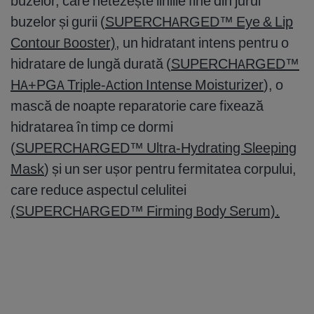
buzelor, care netezește liniile fine din jurul
buzelor și gurii (
SUPERCHARGED™ Eye & Lip
Contour Booste
r)
, un hidratant intens pentru o
hidratare de lungă durată (
SUPERCHARGED™
HA+PGA Triple-Action Intense Moisturizer
), o
mască de noapte reparatorie care fixează
hidratarea în timp ce dormi
(
SUPERCHARGED™ Ultra-Hydrating Sleeping
Mask
) și un ser ușor pentru fermitatea corpului,
care reduce aspectul celulitei
(SUPERCHARGED™ Firming Body Serum).