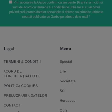
Prin abonarea la Garbo confirm ca am peste 16 ani si am citit si
sunt de acord cu termenii si conditiile de utilizare si cu acordul
privind prelucrarea datelor personale si doresc sa primesc ultimele
noutati publicate pe Garbo pe adresa de e-mail *
Legal
Menu
TERMENI & CONDIȚII
Special
ACORD DE
Life
CONFIDENȚIALITATE
Societate
POLITICA COOKIES
Stil
PRELUCRAREA DATELOR
Horoscop
CONTACT
Quiz