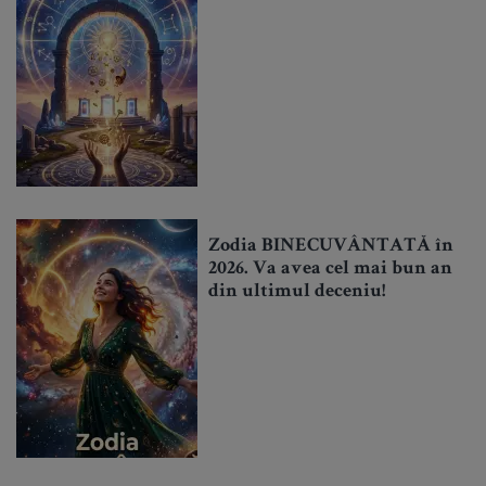
Zodia BINECUVÂNTATĂ în
2026. Va avea cel mai bun an
din ultimul deceniu!