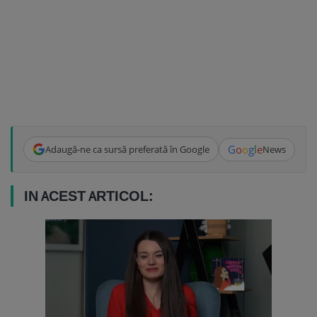
G
o
o
g
l
e
Adaugă-ne ca sursă preferată în Google
News
IN ACEST ARTICOL: