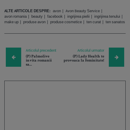
ALTE ARTICOLE DESPRE:
avon
Avon Beauty Service
avon romania
beauty
facebook
ingrijirea pielii
ingrijirea tenului
make up
produse avon
produse cosmetice
ten curat
ten sanatos
Articolul precedent
Articolul urmator
(P) Palmolive
(P) Lady Health te
invita romanii
provoaca la feminitate!
sa...