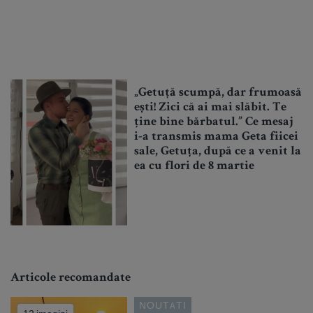
„Getuță scumpă, dar frumoasă
ești! Zici că ai mai slăbit. Te
ține bine bărbatul.” Ce mesaj
i-a transmis mama Geta fiicei
sale, Getuța, după ce a venit la
ea cu flori de 8 martie
Articole recomandate
NOUTATI