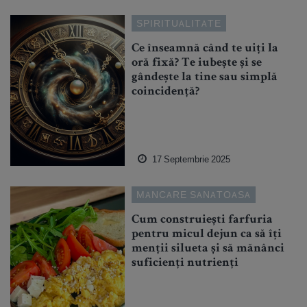
SPIRITUALITATE
Ce înseamnă când te uiți la
oră fixă? Te iubește și se
gândește la tine sau simplă
coincidență?
17 Septembrie 2025
MANCARE SANATOASA
Cum construiești farfuria
pentru micul dejun ca să îți
menții silueta și să mănânci
suficienți nutrienți