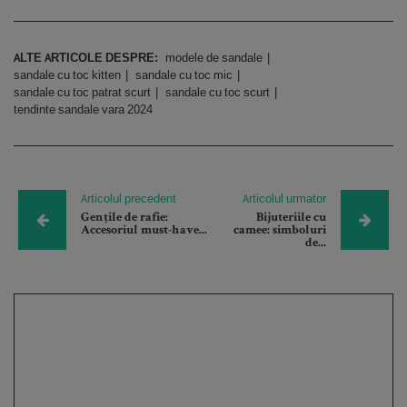
ALTE ARTICOLE DESPRE:
modele de sandale
sandale cu toc kitten
sandale cu toc mic
sandale cu toc patrat scurt
sandale cu toc scurt
tendinte sandale vara 2024
Articolul precedent
Articolul urmator
Gențile de rafie:
Bijuteriile cu
Accesoriul must-have...
camee: simboluri
de...