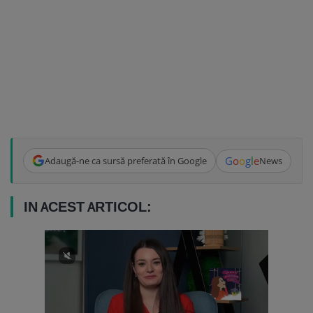
G
o
o
g
l
e
Adaugă-ne ca sursă preferată în Google
News
IN ACEST ARTICOL: