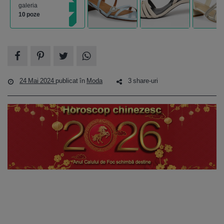
galeria
10 poze
24 Mai 2024
publicat în
Moda
3 share-uri