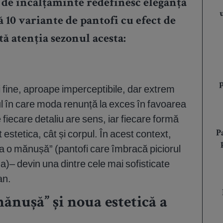
e de încălțăminte redefinesc eleganța
10 variante de pantofi cu efect de
ă atenția sezonul acesta:
i fine, aproape imperceptibile, dar extrem
l în care moda renunță la exces în favoarea
fiecare detaliu are sens, iar fiecare formă
estetica, cât și corpul. În acest context,
P
 „ca o mănușă” (pantofi care îmbracă piciorul
 devin una dintre cele mai sofisticate
an.
mănușă” și noua estetică a