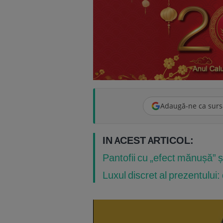
Adaugă-ne ca surs
IN ACEST ARTICOL:
Pantofii cu „efect mănușă” ș
Luxul discret al prezentului