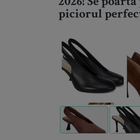
2026! Se poartă
piciorul perfec