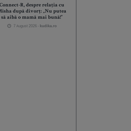
Connect-R, despre relația cu
isha după divorț: „Nu putea
să aibă o mamă mai bună!”
7 August 2026 -
kudika.ro