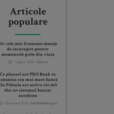
Articole
populare
50+ cele mai frumoase mesaje
de încurajare pentru
momentele grele din viață
7 August 2024 -
9am.ro
Ce planuri are PKO Bank în
România: cea mai mare bancă
din Polonia are active cât 66%
din tot sistemul bancar
autohton
16 Ianuarie 2025 -
futurebanking.ro