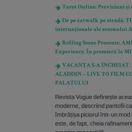
Tarot Online: Previziuni și e
De pe catwalk pe stradă: 
internaționale ale sezonului
Rolling Stone Presents: A
Experience. În premieră la MI
VACANȚA S-A ÎNCHEIAT, 
ALADDIN – LIVE TO FILM C
PALATULUI
Revista Vogue definește aceas
moderne, descriind pantofii ca f
îmbrățișa piciorul într-un mod a
este, de fapt, cheia rafinamentu