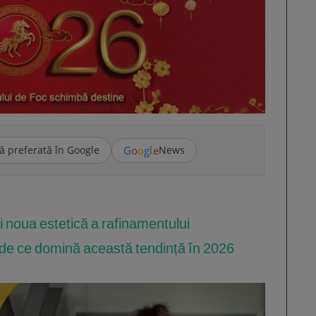
G
o
o
g
l
e
ă preferată în Google
News
i noua estetică a rafinamentului
: de ce domină această tendință în 2026