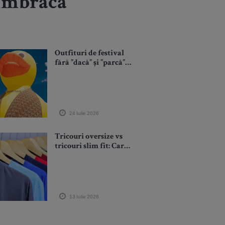
 îmbracă
Outfituri de festival
fără ”dacă” și ”parcă”.
Zalando schimbă
look-ul raței
emblematice de la
Electric Castle Ediția
2026
24 Iulie 2026
Tricouri oversize vs
tricouri slim fit: Care
stil ți se potrivește?
13 Iulie 2026