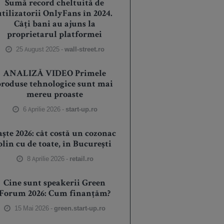
Sumă record cheltuită de
utilizatorii OnlyFans în 2024.
Câți bani au ajuns la
proprietarul platformei
25 August 2025 -
wall-street.ro
ANALIZĂ VIDEO Primele
produse tehnologice sunt mai
mereu proaste
6 Aprilie 2026 -
start-up.ro
aște 2026: cât costă un cozonac
plin cu de toate, în București
8 Aprilie 2026 -
retail.ro
Cine sunt speakerii Green
Forum 2026: Cum finanțăm?
15 Mai 2026 -
green.start-up.ro