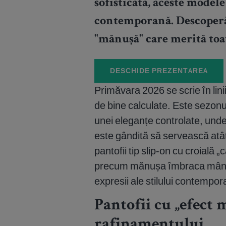
sofisticată, aceste model
contemporană. Descoperă 
"mănușă" care merită toat
DESCHIDE PREZENTAREA
Primăvara 2026 se scrie în lini
de bine calculate. Este sezonu
unei eleganțe controlate, unde 
este gândită să servească atât 
pantofii tip slip-on cu croială
precum mănușa îmbraca mâna)–
expresii ale stilului contempor
Pantofii cu „efect 
rafinamentului