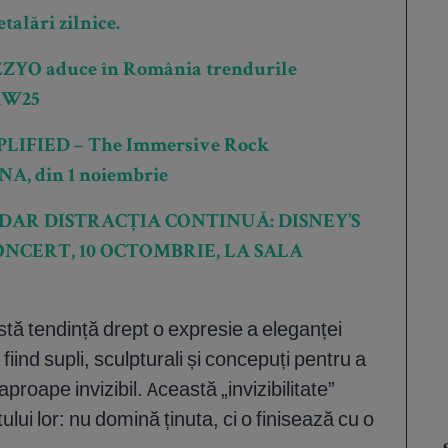
talări zilnice.
TEZYO aduce în România trendurile
 AW25
MPLIFIED – The Immersive Rock
NA, din 1 noiembrie
DAR DISTRACȚIA CONTINUĂ: DISNEY’S
ONCERT, 10 OCTOMBRIE, LA SALA
tă tendință drept o expresie a eleganței
iind supli, sculpturali și concepuți pentru a
proape invizibil. Această „invizibilitate”
lui lor: nu domină ținuta, ci o finisează cu o