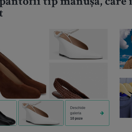
 pantofii tip mănușă, care
t
Deschide
galeria
10 poze