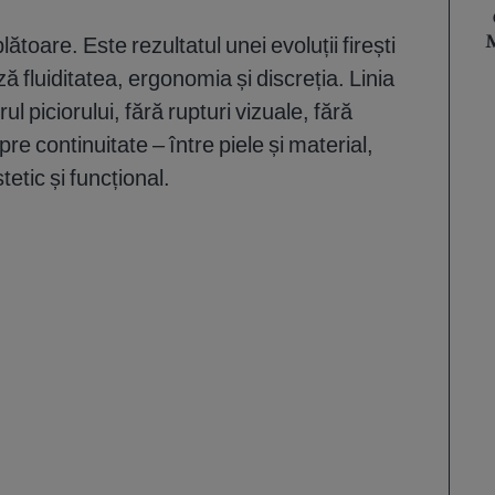
toare. Este rezultatul unei evoluții firești
M
ă fluiditatea, ergonomia și discreția. Linia
l piciorului, fără rupturi vizuale, fără
spre continuitate – între piele și material,
tetic și funcțional.