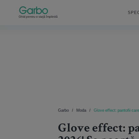
SPEC
Ghid pentru o viață împlinită
Garbo
Moda
Glove effect: pantofii car
Glove effect: p