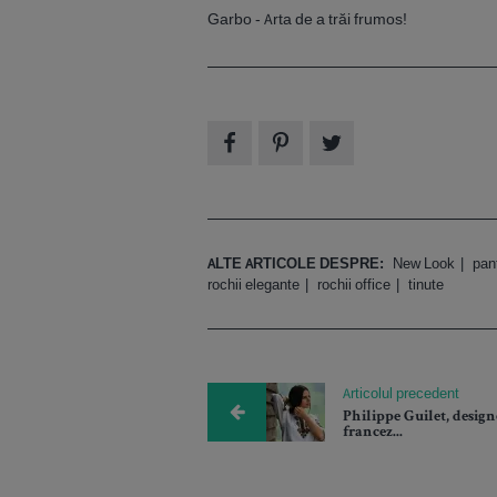
Garbo - Arta de a trăi frumos!
ALTE ARTICOLE DESPRE:
New Look
pan
rochii elegante
rochii office
tinute
Articolul precedent
Philippe Guilet, design
francez...