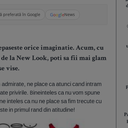
G
o
o
g
l
e
ă preferată în Google
News
epaseste orice imaginatie. Acum, cu
 de la New Look, poti sa fii mai glam
e vise.
m admirate, ne place ca atunci cand intram
ate privirile. Bineinteles ca nu vom spune
ine inteles ca nu ne place sa fim trecute cu
te in primul rand din atitudine!
P