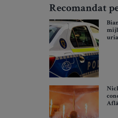
Recomandat pe
Bia
mij
uria
poli
Nick
con
Află
rec