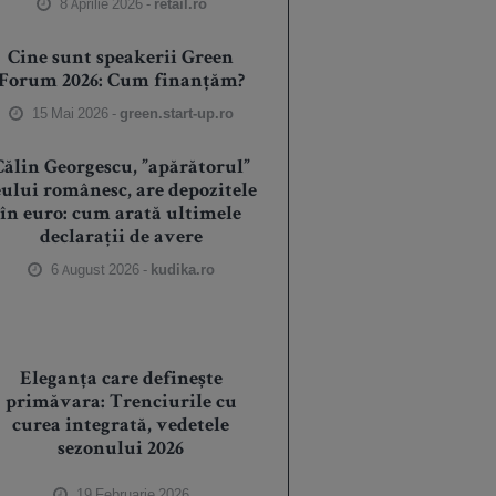
8 Aprilie 2026 -
retail.ro
Cine sunt speakerii Green
Forum 2026: Cum finanțăm?
15 Mai 2026 -
green.start-up.ro
Călin Georgescu, ”apărătorul”
eului românesc, are depozitele
în euro: cum arată ultimele
declarații de avere
6 August 2026 -
kudika.ro
Eleganța care definește
primăvara: Trenciurile cu
curea integrată, vedetele
sezonului 2026
19 Februarie 2026