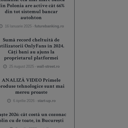
România: cea mai mare bancă
din Polonia are active cât 66%
din tot sistemul bancar
autohton
16 Ianuarie 2025 -
futurebanking.ro
Sumă record cheltuită de
utilizatorii OnlyFans în 2024.
Câți bani au ajuns la
proprietarul platformei
25 August 2025 -
wall-street.ro
ANALIZĂ VIDEO Primele
produse tehnologice sunt mai
mereu proaste
6 Aprilie 2026 -
start-up.ro
aște 2026: cât costă un cozonac
plin cu de toate, în București