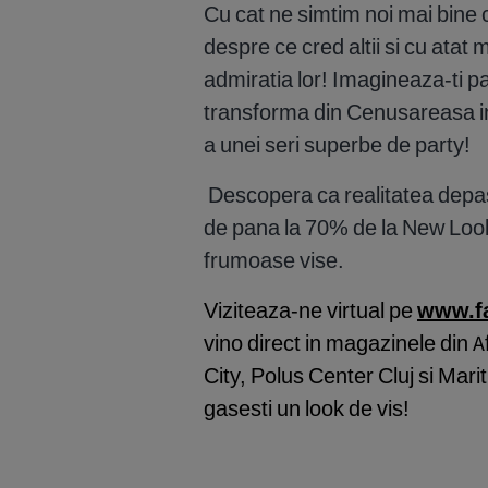
Cu cat ne simtim noi mai bine 
despre ce cred altii si cu atat
admiratia lor! Imagineaza-ti pan
transforma din Cenusareasa in
a unei seri superbe de party!
Descopera ca realitatea depas
de pana la 70% de la New Look 
frumoase vise.
Viziteaza-ne virtual pe
www.f
vino direct in magazinele din
City, Polus Center Cluj si Mar
gasesti un look de vis!