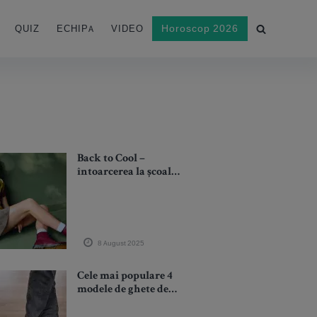
Horoscop 2026
QUIZ
ECHIPA
VIDEO
Back to Cool –
întoarcerea la școală,
în propriul stil
8 August 2025
Cele mai populare 4
modele de ghete de
bărbați în 2025