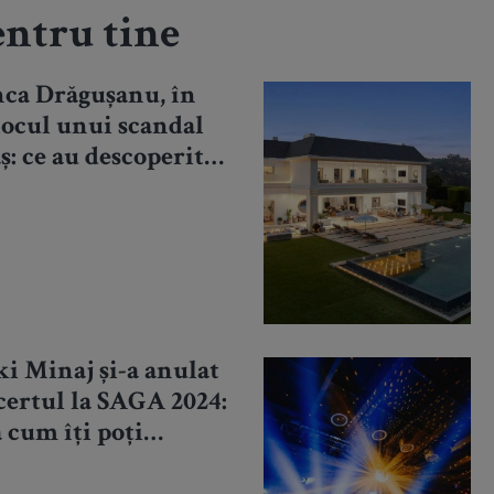
ntru tine
nca Drăgușanu, în
locul unui scandal
ș: ce au descoperit
țiștii
i Minaj și-a anulat
certul la SAGA 2024:
 cum îți poți
upera banii