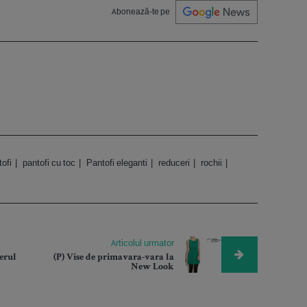
Abonează-te pe
tofi
pantofi cu toc
Pantofi eleganti
reduceri
rochii
Articolul urmator
erul
(P) Vise de primavara-vara la
New Look