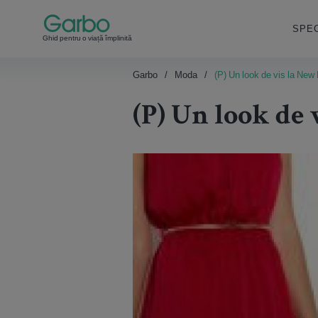
SPEC
Ghid pentru o viață împlinită
Garbo
Moda
(P) Un look de vis la New
(P) Un look de