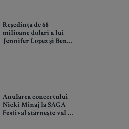
Reședința de 68
milioane dolari a lui
Jennifer Lopez și Ben
Affleck, scoasă la
vânzare: Vezi imagini
exclusive
Anularea concertului
Nicki Minaj la SAGA
Festival stârnește val de
ironii pe internet