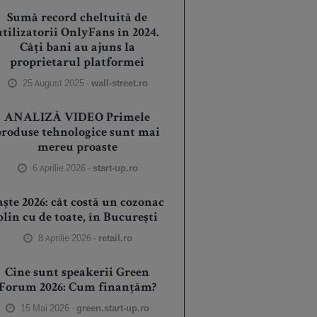
Sumă record cheltuită de
utilizatorii OnlyFans în 2024.
Câți bani au ajuns la
proprietarul platformei
25 August 2025 -
wall-street.ro
ANALIZĂ VIDEO Primele
produse tehnologice sunt mai
mereu proaste
6 Aprilie 2026 -
start-up.ro
aște 2026: cât costă un cozonac
plin cu de toate, în București
8 Aprilie 2026 -
retail.ro
Cine sunt speakerii Green
Forum 2026: Cum finanțăm?
15 Mai 2026 -
green.start-up.ro