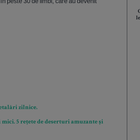
n peste 30 de limbi, care au devenit
l
talări zilnice.
mici. 5 rețete de deserturi amuzante și