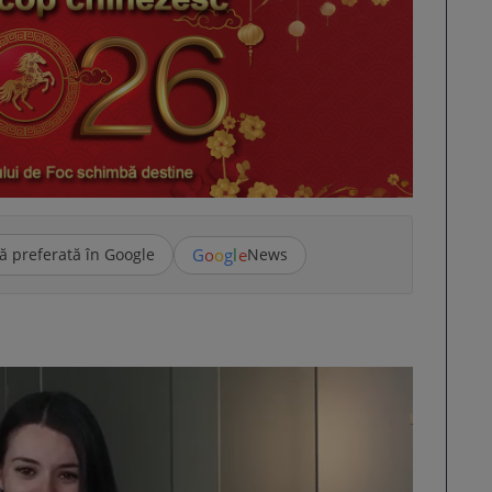
G
o
o
g
l
e
ă preferată în Google
News