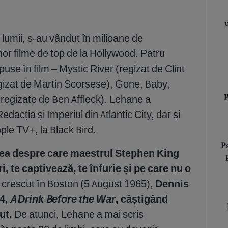
l lumii, s-au vândut în milioane de
nor filme de top de la Hollywood. Patru
spuse în film – Mystic River (regizat de Clint
gizat de Martin Scorsese), Gone, Baby,
 regizate de Ben Affleck). Lehane a
dacția și Imperiul din Atlantic City, dar și
pple TV+, la Black Bird.
P
tea despre care maestrul Stephen King
 te captivează, te înfurie și pe care nu o
 crescut în Boston (5 August 1965),
Dennis
94,
A Drink Before the War
, câștigând
ut.
De atunci, Lehane a mai scris