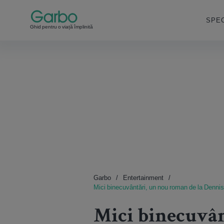
SPEC
Ghid pentru o viață împlinită
Garbo
Entertainment
Mici binecuvântări, un nou roman de la Dennis
Mici binecuvân