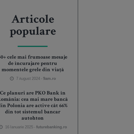
Articole
populare
50+ cele mai frumoase mesaje
de încurajare pentru
momentele grele din viață
7 August 2024 -
9am.ro
Ce planuri are PKO Bank în
România: cea mai mare bancă
din Polonia are active cât 66%
din tot sistemul bancar
autohton
16 Ianuarie 2025 -
futurebanking.ro