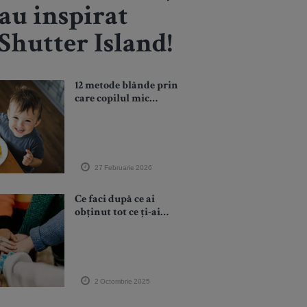
 au inspirat
Shutter Island!
12 metode blânde prin
care copilul mic
acceptă legumele mai
ușor: texturi
potrivite, rutină la
masă și autonomie
fără negocieri
27 Februarie 2026
Ce faci după ce ai
obținut tot ce ți-ai
propus? Despre
următorul capitol al
vieții tale
2 Octombrie 2025