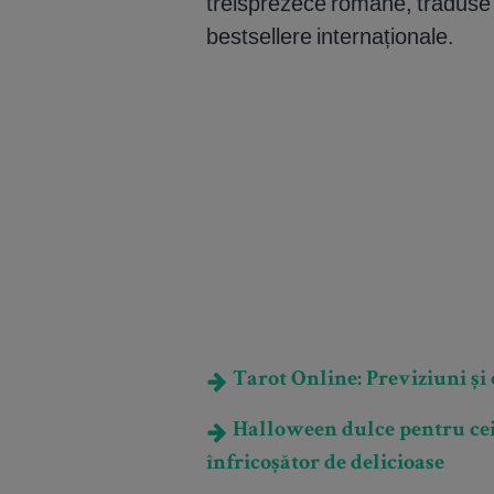
treisprezece romane, traduse î
bestsellere internaționale.
Tarot Online: Previziuni și e
Halloween dulce pentru cei 
înfricoșător de delicioase