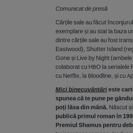
Comunicat de presă
Cărțile sale au făcut înconjuru
exemplare și au stat la baza u
dintre cărțile sale au fost tran
Eastwood), Shutter Island (re
Gone și Live by Night (ambele
colaborat cu HBO la serialele Re
cu Netflix, la Bloodline, și cu A
Mici binecuvântări
este car
spunea că te pune pe gânduri,
poți lăsa din mână.
Născut și
publică primul roman în 19
Premiul Shamus pentru deb