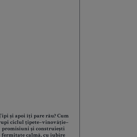
Țipi și apoi îți pare rău? Cum
rupi ciclul țipete–vinovăție–
promisiuni și construiești
fermitate calmă, cu iubire