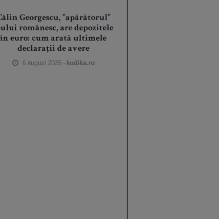
Călin Georgescu, ”apărătorul”
eului românesc, are depozitele
în euro: cum arată ultimele
declarații de avere
6 August 2026 -
kudika.ro