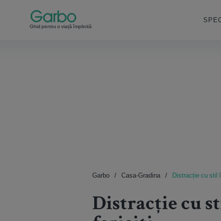
SPEC
Ghid pentru o viață împlinită
Garbo
Casa-Gradina
Distracție cu stil 
Distracție cu st