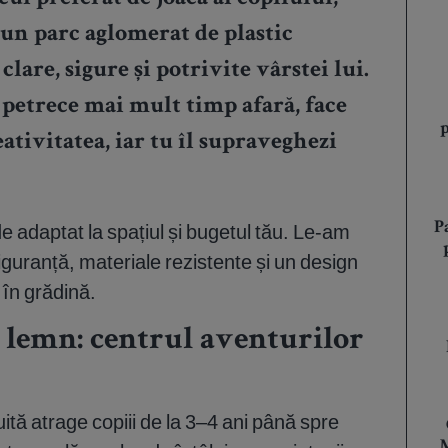
-un parc aglomerat de plastic
clare, sigure și potrivite vârstei lui.
l petrece mai mult timp afară, face
eativitatea, iar tu îl supraveghezi
P
de adaptat la spațiul și bugetul tău. Le-am
siguranță, materiale rezistente și un design
 în grădină.
n lemn: centrul aventurilor
ită atrage copiii de la 3–4 ani până spre
M