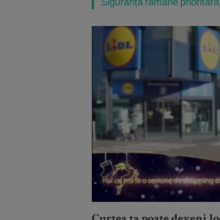
Siguranța rămâne prioritară
Curtea ta poate deveni loc