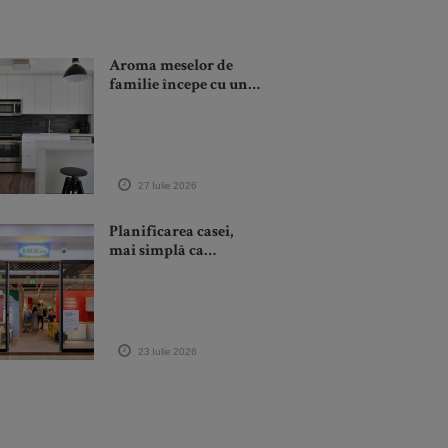
Aroma meselor de
familie începe cu un
electrocasnic dedicat
27 Iulie 2026
Planificarea casei,
mai simplă ca
niciodată în noul
Studio de Planificare
și Comandă IKEA
Grand Arena
23 Iulie 2026