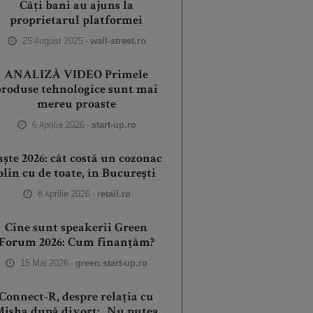
Câți bani au ajuns la
proprietarul platformei
25 August 2025 -
wall-street.ro
ANALIZĂ VIDEO Primele
produse tehnologice sunt mai
mereu proaste
6 Aprilie 2026 -
start-up.ro
aște 2026: cât costă un cozonac
plin cu de toate, în București
8 Aprilie 2026 -
retail.ro
Cine sunt speakerii Green
Forum 2026: Cum finanțăm?
15 Mai 2026 -
green.start-up.ro
Connect-R, despre relația cu
isha după divorț: „Nu putea