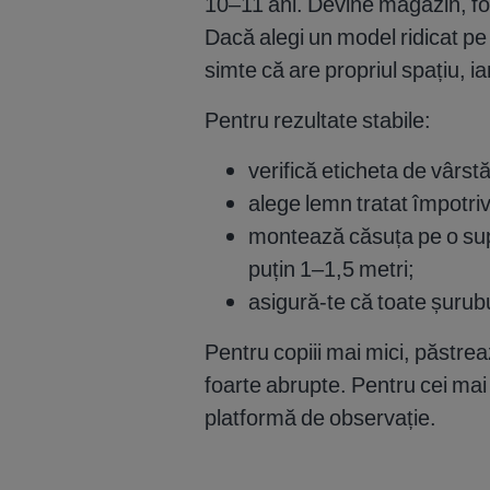
10–11 ani. Devine magazin, fort
Dacă alegi un model ridicat pe p
simte că are propriul spațiu, iar
Pentru rezultate stabile:
verifică eticheta de vârs
alege lemn tratat împotriva
montează căsuța pe o supr
puțin 1–1,5 metri;
asigură-te că toate șurubur
Pentru copiii mai mici, păstre
foarte abrupte. Pentru cei ma
platformă de observație.