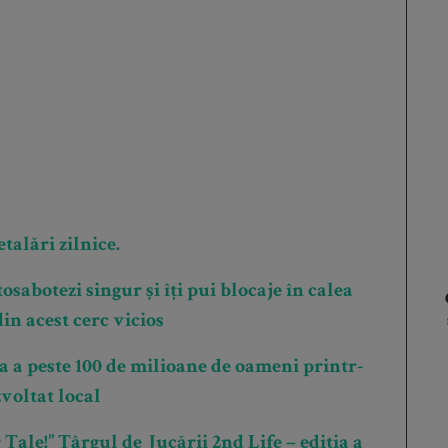
talări zilnice.
osabotezi singur și îți pui blocaje în calea
din acest cerc vicios
a peste 100 de milioane de oameni printr-
voltat local
Tale!” Târgul de Jucării 2nd Life – ediția a