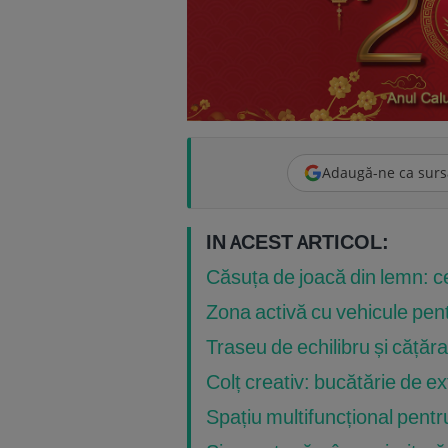
Adaugă-ne ca surs
IN ACEST ARTICOL:
Căsuța de joacă din lemn: cen
Zona activă cu vehicule pent
Traseu de echilibru și cățăra
Colț creativ: bucătărie de e
Spațiu multifuncțional pentru