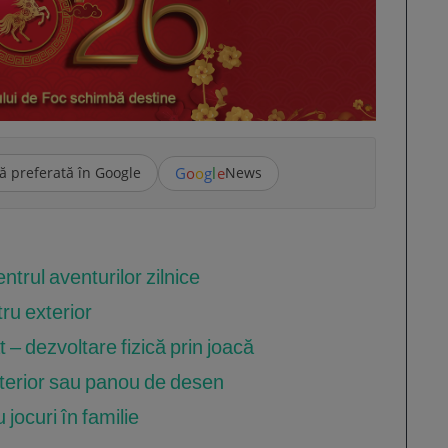
G
o
o
g
l
e
ă preferată în Google
News
trul aventurilor zilnice
ru exterior
t – dezvoltare fizică prin joacă
xterior sau panou de desen
 jocuri în familie