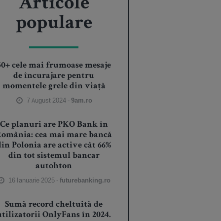
Articole
populare
50+ cele mai frumoase mesaje
de încurajare pentru
momentele grele din viață
7 August 2024 -
9am.ro
Ce planuri are PKO Bank în
România: cea mai mare bancă
din Polonia are active cât 66%
din tot sistemul bancar
autohton
16 Ianuarie 2025 -
futurebanking.ro
Sumă record cheltuită de
utilizatorii OnlyFans în 2024.