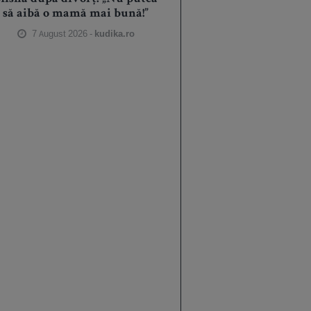
să aibă o mamă mai bună!”
7 August 2026 -
kudika.ro