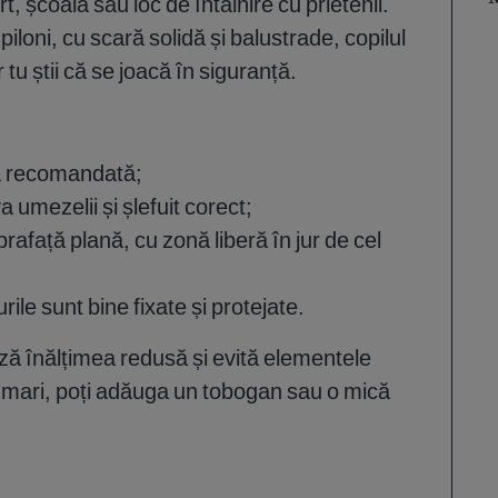
, școală sau loc de întâlnire cu prietenii.
iloni, cu scară solidă și balustrade, copilul
 tu știi că se joacă în siguranță.
tă recomandată;
 umezelii și șlefuit corect;
afață plană, cu zonă liberă în jur de cel
ile sunt bine fixate și protejate.
ază înălțimea redusă și evită elementele
i mari, poți adăuga un tobogan sau o mică