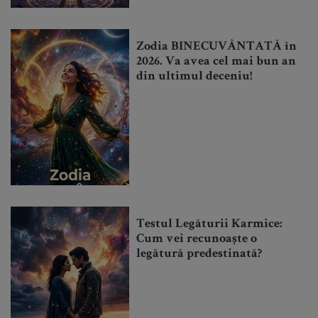
Zodia BINECUVÂNTATĂ în
2026. Va avea cel mai bun an
din ultimul deceniu!
Testul Legăturii Karmice:
Cum vei recunoaște o
legătură predestinată?