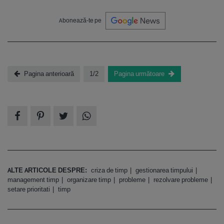
Abonează-te pe
Pagina anterioară
1/2
Pagina următoare
ALTE ARTICOLE DESPRE:
criza de timp
gestionarea timpului
management timp
organizare timp
probleme
rezolvare probleme
setare prioritati
timp