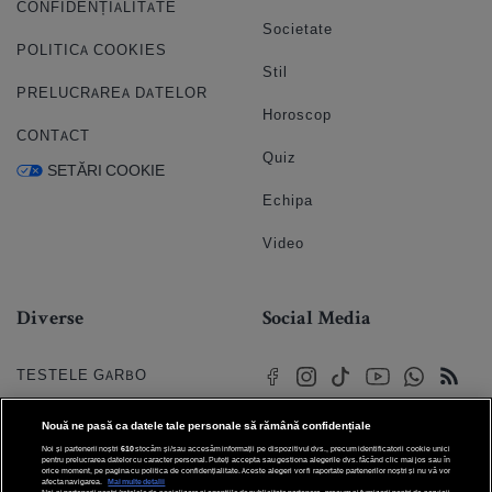
CONFIDENȚIALITATE
Societate
POLITICA COOKIES
Stil
PRELUCRAREA DATELOR
Horoscop
CONTACT
Quiz
SETĂRI COOKIE
Echipa
Video
Diverse
Social Media
TESTELE GARBO
HOROSCOP
Nouă ne pasă ca datele tale personale să rămână confidențiale
Noi și partenerii noștri
610
stocăm și/sau accesăm informații pe dispozitivul dvs., precum identificatorii cookie unici
HOROSCOPUL IUBIRII
pentru prelucrarea datelor cu caracter personal. Puteți accepta sau gestiona alegerile dvs. făcând clic mai jos sau în
orice moment, pe pagina cu politica de confidențialitate. Aceste alegeri vor fi raportate partenerilor noștri și nu vă vor
afecta navigarea.
Mai multe detalii