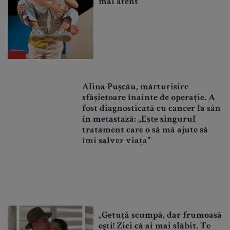
mai atent
Alina Pușcău, mărturisire
sfâșietoare înainte de operație. A
fost diagnosticată cu cancer la sân
în metastază: „Este singurul
tratament care o să mă ajute să
îmi salvez viața”
„Getuță scumpă, dar frumoasă
ești! Zici că ai mai slăbit. Te