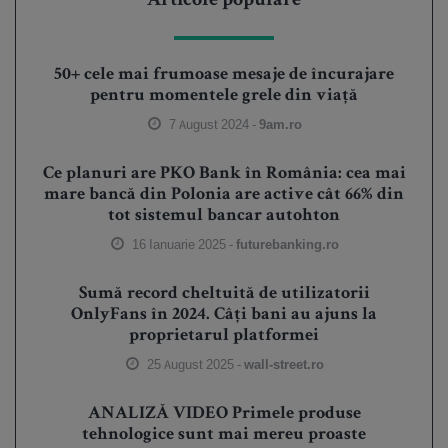
Articole populare
50+ cele mai frumoase mesaje de încurajare
pentru momentele grele din viață
7 August 2024 -
9am.ro
Ce planuri are PKO Bank în România: cea mai
mare bancă din Polonia are active cât 66% din
tot sistemul bancar autohton
16 Ianuarie 2025 -
futurebanking.ro
Sumă record cheltuită de utilizatorii
OnlyFans în 2024. Câți bani au ajuns la
proprietarul platformei
25 August 2025 -
wall-street.ro
ANALIZĂ VIDEO Primele produse
tehnologice sunt mai mereu proaste