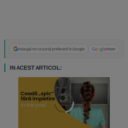
G
o
o
g
l
e
Adaugă-ne ca sursă preferată în Google
News
IN ACEST ARTICOL: