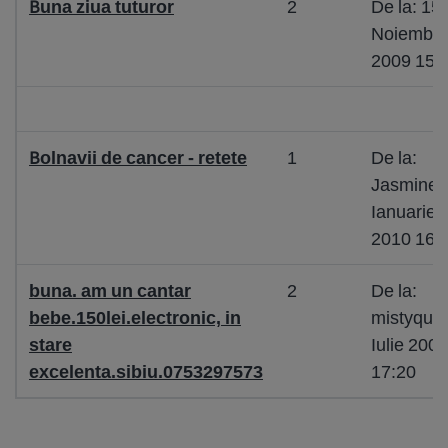
Buna ziua tuturor
2
De la: 15
Noiembri
2009 15:
Bolnavii de cancer - retete
1
De la:
Jasmine 
Ianuarie
2010 16:
buna. am un cantar
2
De la:
bebe.150lei.electronic, in
mistyque
stare
Iulie 2009
excelenta.sibiu.0753297573
17:20