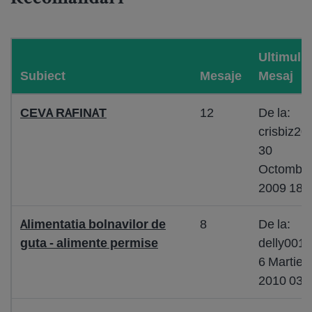
Ultimul
Subiect
Mesaje
Mesaj
CEVA RAFINAT
12
De la:
crisbiz20
30
Octombri
2009 18:
Alimentatia bolnavilor de
8
De la:
guta - alimente permise
delly001
6 Martie
2010 03: