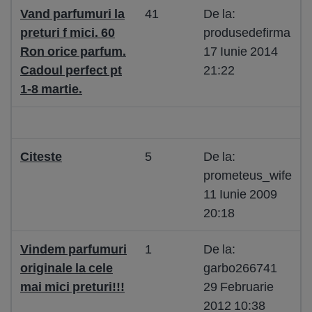
Vand parfumuri la
41
De la:
preturi f mici. 60
produsedefirma
Ron orice parfum.
17 Iunie 2014
Cadoul perfect pt
21:22
1-8 martie.
Citeste
5
De la:
prometeus_wife
11 Iunie 2009
20:18
Vindem parfumuri
1
De la:
originale la cele
garbo266741
mai mici preturi!!!
29 Februarie
2012 10:38