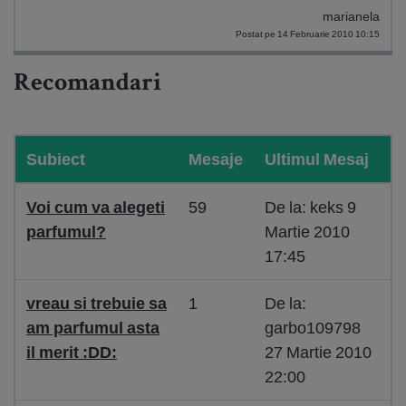
marianela
Postat pe 14 Februarie 2010 10:15
Recomandari
Subiect
Mesaje
Ultimul Mesaj
Voi cum va alegeti
59
De la: keks 9
parfumul?
Martie 2010
17:45
vreau si trebuie sa
1
De la:
am parfumul asta
garbo109798
il merit :DD:
27 Martie 2010
22:00