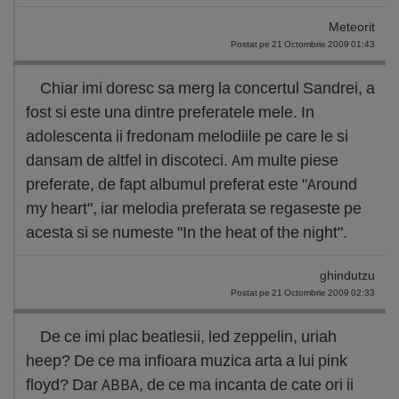
Meteorit
Postat pe 21 Octombrie 2009 01:43
Chiar imi doresc sa merg la concertul Sandrei, a
fost si este una dintre preferatele mele. In
adolescenta ii fredonam melodiile pe care le si
dansam de altfel in discoteci. Am multe piese
preferate, de fapt albumul preferat este "Around
my heart", iar melodia preferata se regaseste pe
acesta si se numeste "In the heat of the night".
ghindutzu
Postat pe 21 Octombrie 2009 02:33
De ce imi plac beatlesii, led zeppelin, uriah
heep? De ce ma infioara muzica arta a lui pink
floyd? Dar ABBA, de ce ma incanta de cate ori ii