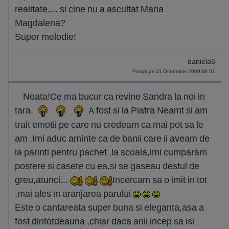
realitate.... si cine nu a ascultat Maria
Magdalena?
Super melodie!
daniela6
Postat pe 21 Octombrie 2009 08:51
Neata!Ce ma bucur ca revine Sandra la noi in
tara.
A fost si la Piatra Neamt si am
trait emotii pe care nu credeam ca mai pot sa le
am .Imi aduc aminte ca de banii care ii aveam de
la parinti pentru pachet ,la scoala,imi cumparam
postere si casete cu ea,si se gaseau destul de
greu,atunci...
Incercam sa o imit in tot
,mai ales in aranjarea parului
Este o cantareata super buna si eleganta,asa a
fost dintotdeauna ,chiar daca anii incep sa isi