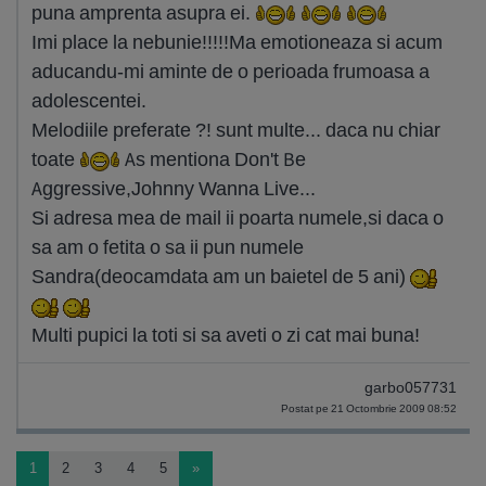
puna amprenta asupra ei.
Imi place la nebunie!!!!!Ma emotioneaza si acum
aducandu-mi aminte de o perioada frumoasa a
adolescentei.
Melodiile preferate ?! sunt multe... daca nu chiar
toate
As mentiona Don't Be
Aggressive,Johnny Wanna Live...
Si adresa mea de mail ii poarta numele,si daca o
sa am o fetita o sa ii pun numele
Sandra(deocamdata am un baietel de 5 ani)
Multi pupici la toti si sa aveti o zi cat mai buna!
garbo057731
Postat pe 21 Octombrie 2009 08:52
1
2
3
4
5
»