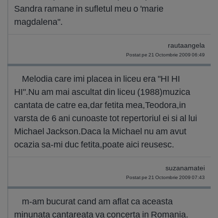
Sandra ramane in sufletul meu o 'marie
magdalena".
rautaangela
Postat pe 21 Octombrie 2009 06:49
Melodia care imi placea in liceu era "HI HI
HI".Nu am mai ascultat din liceu (1988)muzica
cantata de catre ea,dar fetita mea,Teodora,in
varsta de 6 ani cunoaste tot repertoriul ei si al lui
Michael Jackson.Daca la Michael nu am avut
ocazia sa-mi duc fetita,poate aici reusesc.
suzanamatei
Postat pe 21 Octombrie 2009 07:43
m-am bucurat cand am aflat ca aceasta
minunata cantareata va concerta in Romania.