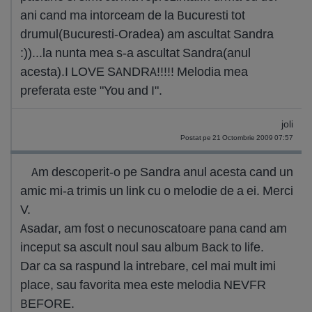
ani cand ma intorceam de la Bucuresti tot
drumul(Bucuresti-Oradea) am ascultat Sandra
:))...la nunta mea s-a ascultat Sandra(anul
acesta).I LOVE SANDRA!!!!! Melodia mea
preferata este "You and I".
joli
Postat pe 21 Octombrie 2009 07:57
Am descoperit-o pe Sandra anul acesta cand un
amic mi-a trimis un link cu o melodie de a ei. Merci
V.
Asadar, am fost o necunoscatoare pana cand am
inceput sa ascult noul sau album Back to life.
Dar ca sa raspund la intrebare, cel mai mult imi
place, sau favorita mea este melodia NEVFR
BEFORE.