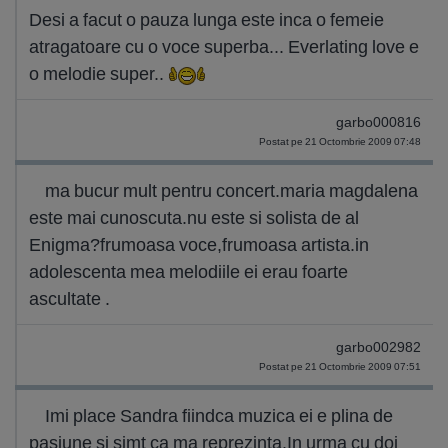
Desi a facut o pauza lunga este inca o femeie
atragatoare cu o voce superba... Everlating love e
o melodie super..
garbo000816
Postat pe 21 Octombrie 2009 07:48
ma bucur mult pentru concert.maria magdalena
este mai cunoscuta.nu este si solista de al
Enigma?frumoasa voce,frumoasa artista.in
adolescenta mea melodiile ei erau foarte
ascultate .
garbo002982
Postat pe 21 Octombrie 2009 07:51
Imi place Sandra fiindca muzica ei e plina de
pasiune si simt ca ma reprezinta.In urma cu doi