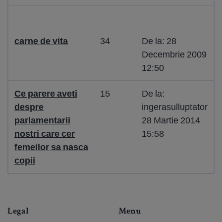
carne de vita
34
De la: 28
Decembrie 2009
12:50
Ce parere aveti
15
De la:
despre
ingerasulluptator
parlamentarii
28 Martie 2014
nostri care cer
15:58
femeilor sa nasca
copii
Legal
Menu