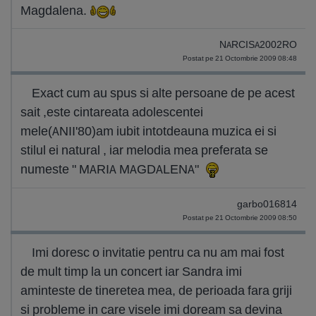
Magdalena.
NARCISA2002RO
Postat pe 21 Octombrie 2009 08:48
Exact cum au spus si alte persoane de pe acest
sait ,este cintareata adolescentei
mele(ANII'80)am iubit intotdeauna muzica ei si
stilul ei natural , iar melodia mea preferata se
numeste " MARIA MAGDALENA"
garbo016814
Postat pe 21 Octombrie 2009 08:50
Imi doresc o invitatie pentru ca nu am mai fost
de mult timp la un concert iar Sandra imi
aminteste de tineretea mea, de perioada fara griji
si probleme in care visele imi doream sa devina