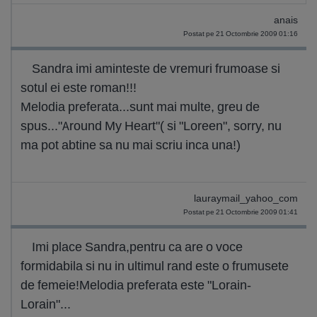
anais
Postat pe 21 Octombrie 2009 01:16
Sandra imi aminteste de vremuri frumoase si
sotul ei este roman!!!
Melodia preferata...sunt mai multe, greu de
spus..."Around My Heart"( si "Loreen", sorry, nu
ma pot abtine sa nu mai scriu inca una!)
lauraymail_yahoo_com
Postat pe 21 Octombrie 2009 01:41
Imi place Sandra,pentru ca are o voce
formidabila si nu in ultimul rand este o frumusete
de femeie!Melodia preferata este "Lorain-
Lorain"...