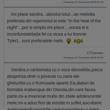
Postat pe 21 Octombrie 2009 02:49
imi place sandra...absolut totul...iar melodia
preferata din repertoriul ei este "In the heat of the
night"...pur si simplu imi place ...vocea ei e
inconfundabila(la fel ca sicea a lui Bonnie
Tyler)...sunt preferatele mele.
17Carmen
Postat pe 21 Octombrie 2009 03:06
Sandra,o cantareata cu o voce deosebita,parca
desprinsa dintr-o poveste cu zane ale
gheturilor,cu o frumusete aparte.Ea,alaturi de
formatia Arabesque din Olanda,din care facea
parte,mi-a inseninat multe din zilele adolescentei
mele,mi-a adus fiori de emotie in suflet,ascultand
acele melodii sensibile,care transmiteau o stare