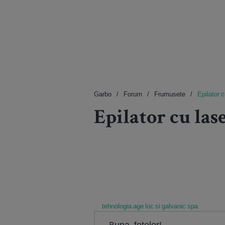
Garbo
Forum
Frumusete
Epilator c
Epilator cu las
tehnologia age loc si galvanic spa
Buna, fetelor!