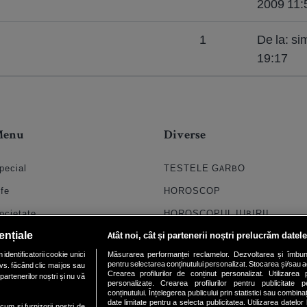
2009 11:
1
De la: s
19:17
Menu
Diverse
pecial
TESTELE GARBO
ife
HOROSCOP
ocietate
HOROSCOPUL IUBIRII
ențiale
Atât noi, cât și partenerii noștri prelucrăm datele
til
FORUMURI
dentificatorii cookie unici
Măsurarea performanței reclamelor. Dezvoltarea și îmbunătăți
oroscop
TRATAMENTE NATURISTE
pentru selectarea conținutului personalizat. Stocarea și/sau ac
vs. făcând clic mai jos sau
Crearea profilurilor de conținut personalizat. Utilizarea pr
partenerilor noștri și nu vă
uiz
DICTIONARE NUME
personalizate. Crearea profilurilor pentru publicitate 
conținutului. Înțelegerea publicului prin statistici sau combinaț
date limitate pentru a selecta publicitatea. Utilizarea datelor
chipa
ecum si furnizorii nostri de