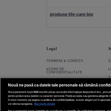
produse life-care bio
Legal
TERMENI & CONDIȚII
S
ACORD DE
L
CONFIDENȚIALITATE
S
POLITICA COOKIES
Nouă ne pasă ca datele tale personale să rămână confid
S
PRELUCRAREA DATELOR
Noi și partenerii noștri
610
stocăm și/sau accesăm informații pe dispozitivul dvs., precum i
H
pentru prelucrarea datelor cu caracter personal. Puteți accepta sau gestiona alegerile d
CONTACT
în orice moment, pe pagina cu politica de confidențialitate. Aceste alegeri vor fi raportate 
Q
SETĂRI COOKIE
vor afecta navigarea.
Mai multe detalii
E
Noi si partenerii nostri (retelele de socializare si agentiile de publicitate partenere, pr