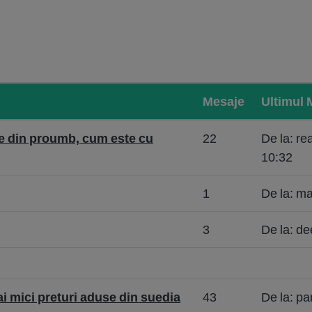
Mesaje
Ultimul 
e din proumb, cum este cu
22
De la: r
10:32
1
De la: m
3
De la: d
ai mici preturi aduse din suedia
43
De la: p