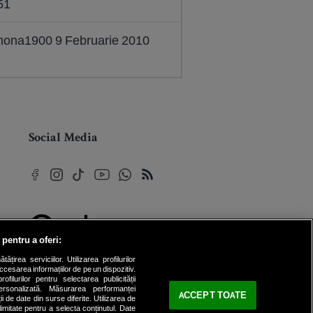
51
imona1900 9 Februarie 2010
Social Media
 pentru a oferi:
© 2026 Internet Corp SRL
rea serviciilor. Utilizarea profilurilor
Toate drepturile rezervate
cesarea informațiilor de pe un dispozitiv.
ofilurilor pentru selectarea publicității
personalizată. Măsurarea performanței
ACCEPT TOATE
ii de date din surse diferite. Utilizarea de
 limitate pentru a selecta conținutul. Date