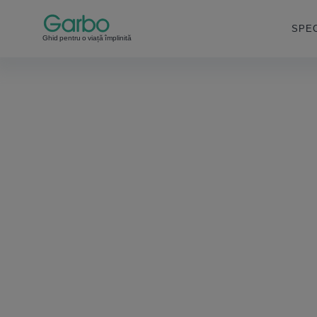
SPEC
Ghid pentru o viață împlinită