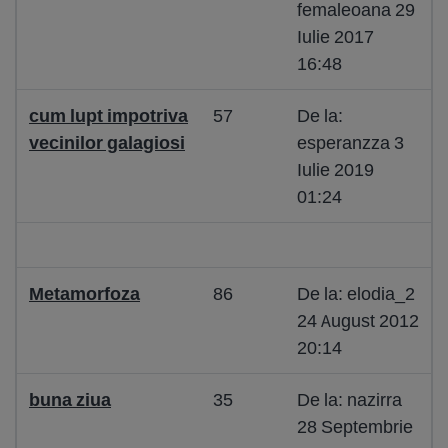
femaleoana 29
Iulie 2017
16:48
cum lupt impotriva
57
De la:
vecinilor galagiosi
esperanzza 3
Iulie 2019
01:24
Metamorfoza
86
De la: elodia_2
24 August 2012
20:14
buna ziua
35
De la: nazirra
28 Septembrie