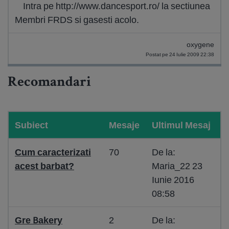
Intra pe http://www.dancesport.ro/ la sectiunea
Membri FRDS si gasesti acolo.
oxygene
Postat pe 24 Iulie 2009 22:38
Recomandari
Subiect
Mesaje
Ultimul Mesaj
Cum caracterizati
70
De la:
acest barbat?
Maria_22 23
Iunie 2016
08:58
Gre Bakery
2
De la: