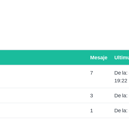
Mesaje
Ultim
7
De la
19:22
3
De la:
1
De la: