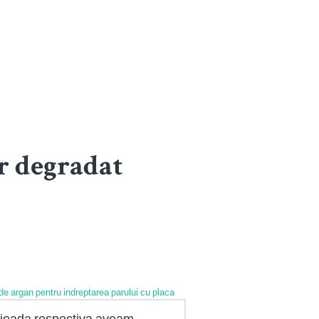
r degradat
 de argan pentru indreptarea parului cu placa
erioada respectiva aveam