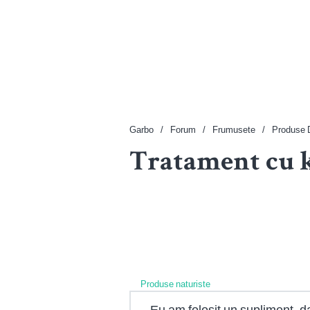
Garbo
Forum
Frumusete
Produse 
Tratament cu k
Produse naturiste
Eu am folosit un supliment, d