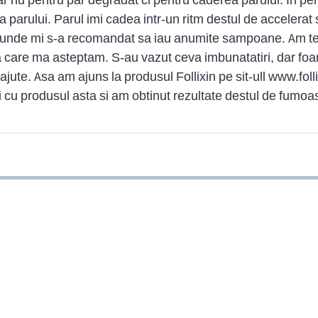
parului. Parul imi cadea intr-un ritm destul de accelerat 
t unde mi s-a recomandat sa iau anumite sampoane. Am te
la care ma asteptam. S-au vazut ceva imbunatatiri, dar foa
jute. Asa am ajuns la produsul Follixin pe sit-ull www.folli
 cu produsul asta si am obtinut rezultate destul de fumo