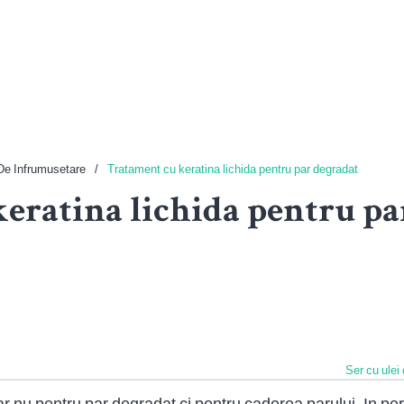
De Infrumusetare
Tratament cu keratina lichida pentru par degradat
eratina lichida pentru pa
Ser cu ulei
ar nu pentru par degradat ci pentru caderea parului. In p