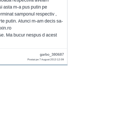
si asta m-a pus putin pe
rminat samponul respectiv ,
rte putin. Atunci m-am decis sa-
xin.ro
ase. Ma bucur nespus d acest
garbo_380687
Postat pe 7 August 2013 12:09