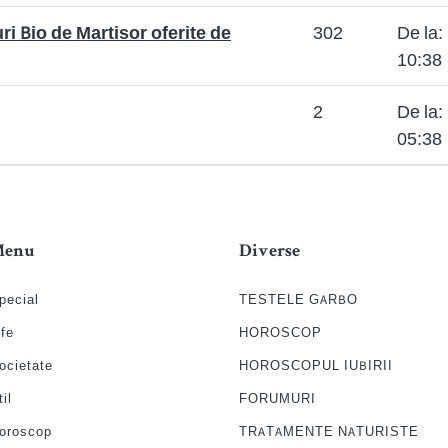
ri Bio de Martisor oferite de
302
De la:
10:38
2
De la:
05:38
Menu
Diverse
pecial
TESTELE GARBO
ife
HOROSCOP
ocietate
HOROSCOPUL IUBIRII
til
FORUMURI
oroscop
TRATAMENTE NATURISTE