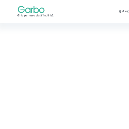
SPEC
Ghid pentru o viață împlinită