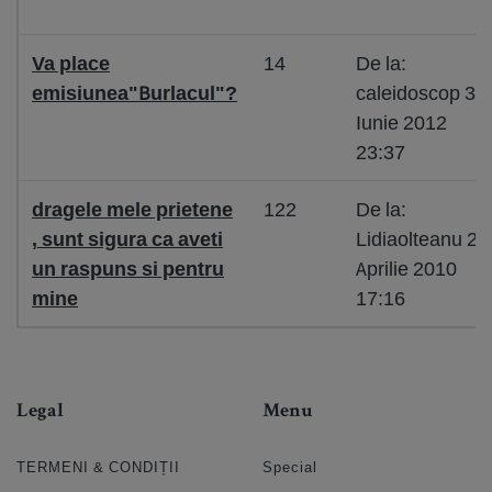
Va place
14
De la:
emisiunea"Burlacul"?
caleidoscop 3
Iunie 2012
23:37
dragele mele prietene
122
De la:
, sunt sigura ca aveti
Lidiaolteanu 20
un raspuns si pentru
Aprilie 2010
mine
17:16
Legal
Menu
TERMENI & CONDIȚII
Special