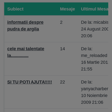
Subiect
Mesaje
Ultimul Mesaj
informatii despre
2
De la: micabis
pudra de argila
24 August 2009
20:06
cele mai talentate
14
De la:
la..............
me_reloaded
16 Martie 2011
21:55
SI TU POTI AJUTA!!!!!
22
De la:
yanyacharberet
10 Noiembrie
2009 21:06