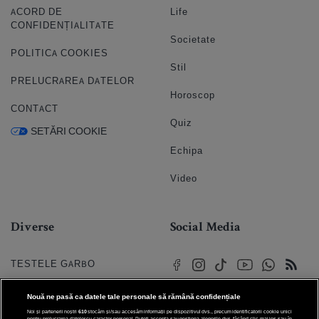
ACORD DE
Life
CONFIDENȚIALITATE
Societate
POLITICA COOKIES
Stil
PRELUCRAREA DATELOR
Horoscop
CONTACT
Quiz
SETĂRI COOKIE
Echipa
Video
Diverse
Social Media
TESTELE GARBO
HOROSCOP
Nouă ne pasă ca datele tale personale să rămână confidențiale
Noi și partenerii noștri
610
stocăm și/sau accesăm informații pe dispozitivul dvs., precum identificatorii cookie unici
pentru prelucrarea datelor cu caracter personal. Puteți accepta sau gestiona alegerile dvs. făcând clic mai jos sau în