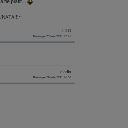
fie platit...
INUNATA!!!~
LILO
Postat pe 23 Iulie 2011 17:21
elodia
Postat pe 29 Iulie 2011 14:56