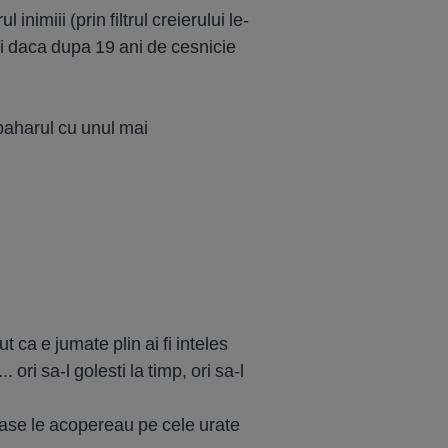
 inimiii (prin filtrul creierului le-
ezi daca dupa 19 ani de cesnicie
 paharul cu unul mai
t ca e jumate plin ai fi inteles
 ori sa-l golesti la timp, ori sa-l
umoase le acopereau pe cele urate