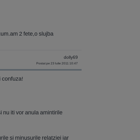
acum.am 2 fete,o slujba
dolly69
Postat pe 23 Iulie 2011 10:47
i confuza!
 nu iti vor anula amintirile
ile si minusurile relatziei iar