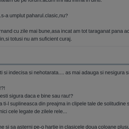
z.s-a umplut paharul.clasic,nu?
lternand cu zile mai bune,asa incat am tot taraganat pana 
in,si totusi nu am suficient curaj.
ti si indecisa si nehotarata.... as mai adauga si nesigura s
!?!
 esti sigura daca e bine sau rau!?
 ti-l suplineasca din preajma in clipele tale de solitudine si
ici cele legate de zilele rele...
ne si sa asterni pe-o hartie in clasicele doua coloane plusur