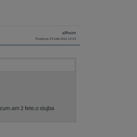
alfheim
Postat pe 23 Iulie 2011 13:23
acum.am 2 fete,o slujba