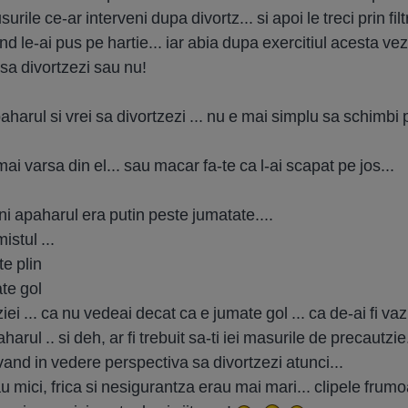
rile ce-ar interveni dupa divortz... si apoi le treci prin filtrul
nd le-ai pus pe hartie... iar abia dupa exercitiul acesta v
 sa divortzezi sau nu!
paharul si vrei sa divortzezi ... nu e mai simplu sa schimbi
i varsa din el... sau macar fa-te ca l-ai scapat pe jos...
 apaharul era putin peste jumatate....
istul ...
te plin
te gol
ei ... ca nu vedeai decat ca e jumate gol ... ca de-ai fi vazu
rul .. si deh, ar fi trebuit sa-ti iei masurile de precautzie...
vand in vedere perspectiva sa divortzezi atunci...
rau mici, frica si nesigurantza erau mai mari... clipele fr