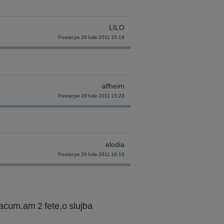
LILO
Postat pe 29 Iulie 2011 15:19
alfheim
Postat pe 29 Iulie 2011 15:23
elodia
Postat pe 29 Iulie 2011 16:15
a acum.am 2 fete,o slujba