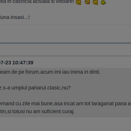
rea in casnicia actuala si viitoare!
luna insasi...!
-07-23 10:47:39
team de pe forum.acum imi iau inima in dinti.
ez.s-a umplut paharul.clasic,nu?
lternand cu zile mai bune,asa incat am tot taraganat pana 
tin,si totusi nu am suficient curaj.