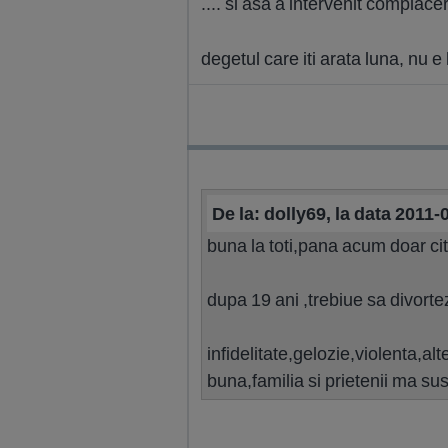
.... si asa a intervenit complace
degetul care iti arata luna, nu e 
De la: dolly69, la data 2011
buna la toti,pana acum doar ci
dupa 19 ani ,trebiue sa divort
infidelitate,gelozie,violenta,a
buna,familia si prietenii ma sus