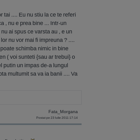
tai .... Eu nu stiu la ce te referi
ca , nu e prea bine ... Intr-un
, nu ai spus ce varsta au , e un
or nu vor mai fi impreuna ? ....
i poate schimba nimic in bine
en ( voi sunteti {sau ar trebui} o
el putin un impas de-a lungul
ta multumit sa va ia banii .... Va
Fata_Morgana
Postat pe 23 Iulie 2011 17:14