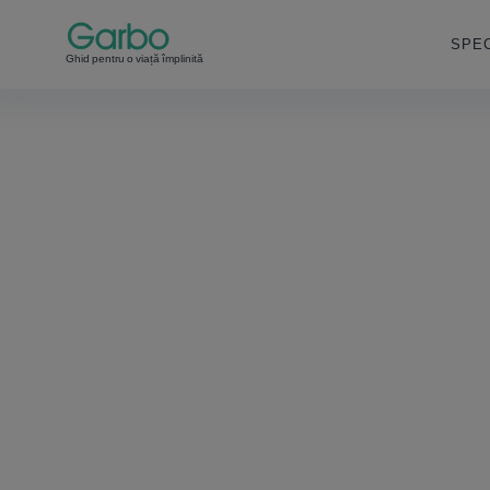
SPEC
Ghid pentru o viață împlinită