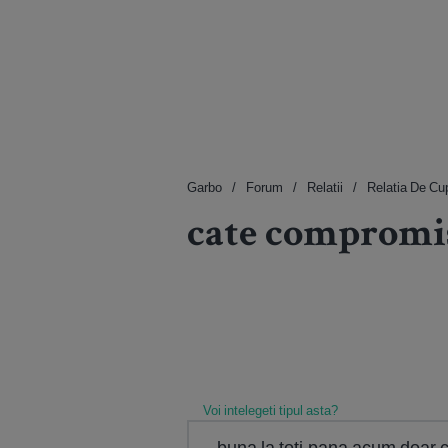
Garbo
Forum
Relatii
Relatia De Cu
cate compromi
Voi intelegeti tipul asta?
buna la toti,pana acum doar c