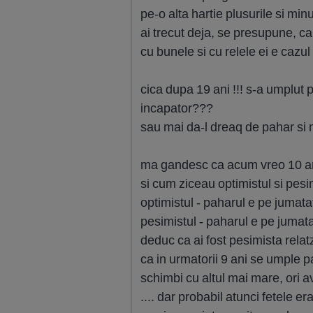
pe-o alta hartie plusurile si minusu
ai trecut deja, se presupune, ca
cu bunele si cu relele ei e cazul
cica dupa 19 ani !!! s-a umplut 
incapator???
sau mai da-l dreaq de pahar si ma
ma gandesc ca acum vreo 10 ani
si cum ziceau optimistul si pesim
optimistul - paharul e pe jumata
pesimistul - paharul e pe jumata
deduc ca ai fost pesimista relatzi
ca in urmatorii 9 ani se umple paha
schimbi cu altul mai mare, ori a
.... dar probabil atunci fetele e