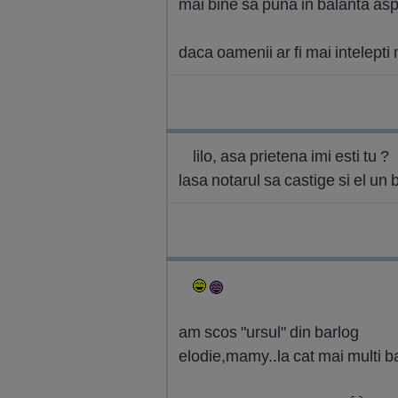
mai bine sa puna in balanta aspe
daca oamenii ar fi mai intelepti
lilo, asa prietena imi esti tu ?
lasa notarul sa castige si el un b
am scos "ursul" din barlog
elodie,mamy..la cat mai multi ba