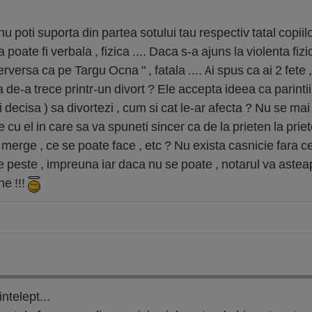
nu poti suporta din partea sotului tau respectiv tatal copiilor 
 poate fi verbala , fizica .... Daca s-a ajuns la violenta fizi
erversa ca pe Targu Ocna " , fatala .... Ai spus ca ai 2 fete 
e-a trece printr-un divort ? Ele accepta ideea ca parintii l
 decisa ) sa divortezi , cum si cat le-ar afecta ? Nu se ma
ie cu el in care sa va spuneti sincer ca de la prieten la priet
merge , ce se poate face , etc ? Nu exista casnicie fara c
ece peste , impreuna iar daca nu se poate , notarul va asteap
ne !!!
ntelept...