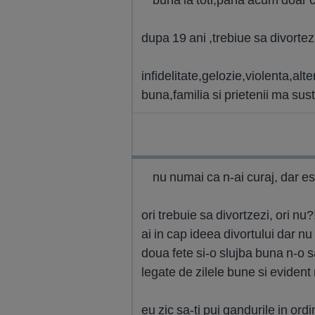
dupa 19 ani ,trebiue sa divorte
infidelitate,gelozie,violenta,a
buna,familia si prietenii ma sust
nu numai ca n-ai curaj, dar es
ori trebuie sa divortzezi, ori nu?
ai in cap ideea divortului dar nu
doua fete si-o slujba buna n-o sa
legate de zilele bune si evident n
eu zic sa-ti pui gandurile in ordi