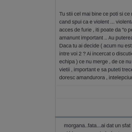
Tu stii cel mai bine ce poti si ce 
cand spui ca e violent ... violenta
acces de furie , iti poate da "o p
amanunt important .. Au puterea d
Daca tu ai decide ( acum nu esti
intre voi 2 ? Ai incercat o discut
echipa ) ce nu merge , de ce nu 
vietii , important e sa puteti tr
doresc amandurora , intelepciu
morgana..fata...ai dat un sfat i