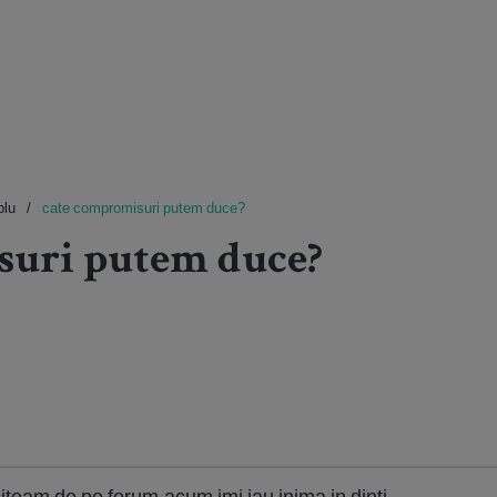
plu
cate compromisuri putem duce?
suri putem duce?
iteam de pe forum.acum imi iau inima in dinti.