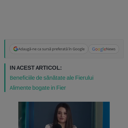
G
o
o
g
l
e
Adaugă-ne ca sursă preferată în Google
News
IN ACEST ARTICOL:
Beneficiile de sănătate ale Fierului
Alimente bogate in Fier