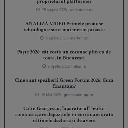
proprietarul platformei
25 August 2025 -
wall-street.ro
ANALIZĂ VIDEO Primele produse
tehnologice sunt mai mereu proaste
6 Aprilie 2026 -
start-up.ro
Paște 2026: cât costă un cozonac plin cu de
toate, în București
8 Aprilie 2026 -
retail.ro
Cine sunt speakerii Green Forum 2026: Cum
finanțăm?
15 Mai 2026 -
green.start-up.ro
Călin Georgescu, ”apărătorul” leului
românesc, are depozitele în euro: cum arată
ultimele declarații de avere