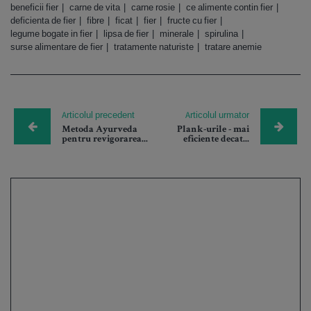
beneficii fier
carne de vita
carne rosie
ce alimente contin fier
deficienta de fier
fibre
ficat
fier
fructe cu fier
legume bogate in fier
lipsa de fier
minerale
spirulina
surse alimentare de fier
tratamente naturiste
tratare anemie
Articolul precedent
Articolul urmator
Metoda Ayurveda
Plank-urile - mai
pentru revigorarea...
eficiente decat...