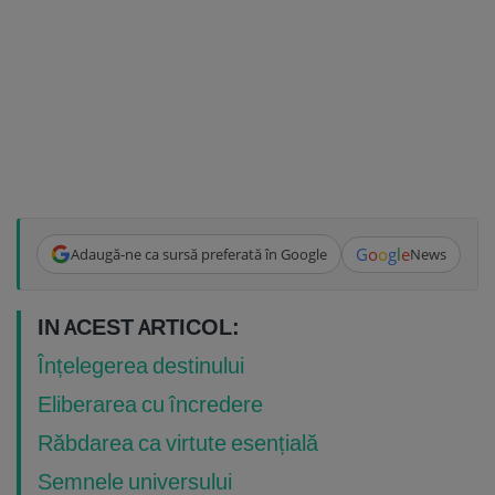
G
o
o
g
l
e
Adaugă-ne ca sursă preferată în Google
News
IN ACEST ARTICOL:
Înțelegerea destinului
Eliberarea cu încredere
Răbdarea ca virtute esențială
Semnele universului