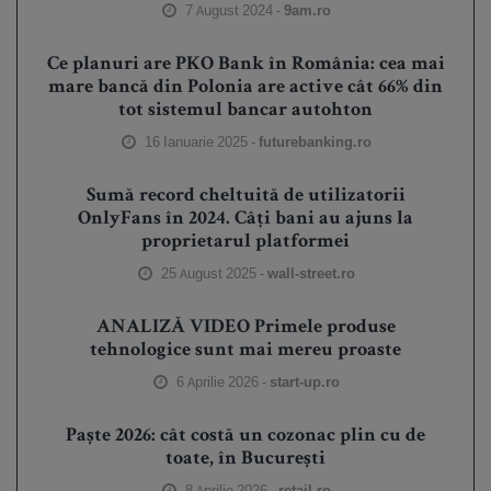
7 August 2024 -
9am.ro
Ce planuri are PKO Bank în România: cea mai
mare bancă din Polonia are active cât 66% din
tot sistemul bancar autohton
16 Ianuarie 2025 -
futurebanking.ro
Sumă record cheltuită de utilizatorii
OnlyFans în 2024. Câți bani au ajuns la
proprietarul platformei
25 August 2025 -
wall-street.ro
ANALIZĂ VIDEO Primele produse
tehnologice sunt mai mereu proaste
6 Aprilie 2026 -
start-up.ro
Paște 2026: cât costă un cozonac plin cu de
toate, în București
8 Aprilie 2026 -
retail.ro