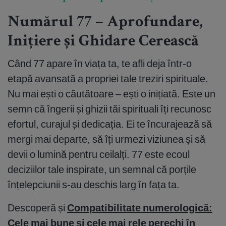
Numărul 77 – Aprofundare,
Inițiere și Ghidare Cerească
Când 77 apare în viața ta, te afli deja într-o
etapă avansată a propriei tale treziri spirituale.
Nu mai ești o căutătoare – ești o inițiată. Este un
semn că îngerii și ghizii tăi spirituali îți recunosc
efortul, curajul și dedicația. Ei te încurajează să
mergi mai departe, să îți urmezi viziunea și să
devii o lumină pentru ceilalți. 77 este ecoul
deciziilor tale inspirate, un semnal că porțile
înțelepciunii s-au deschis larg în fața ta.
Descoperă și
Compatibilitate numerologică:
Cele mai bune și cele mai rele perechi în