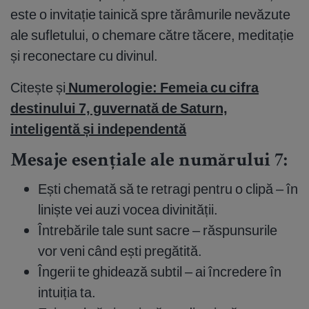
este o invitație tainică spre tărâmurile nevăzute
ale sufletului, o chemare către tăcere, meditație
și reconectare cu divinul.
Citește și
Numerologie: Femeia cu cifra
destinului 7, guvernată de Saturn,
inteligentă și independentă
Mesaje esențiale ale numărului 7:
Ești chemată să te retragi pentru o clipă – în
liniște vei auzi vocea divinității.
Întrebările tale sunt sacre – răspunsurile
vor veni când ești pregătită.
Îngerii te ghidează subtil – ai încredere în
intuiția ta.