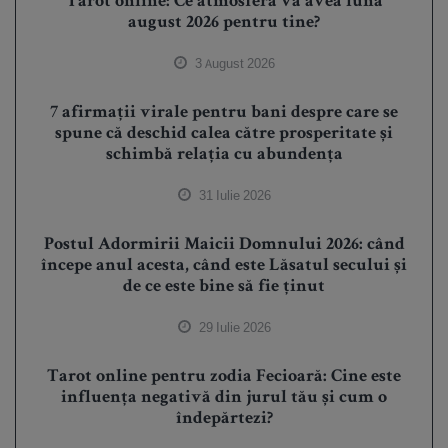
Tarot online: Ce atmosferă va avea luna
august 2026 pentru tine?
3 August 2026
7 afirmații virale pentru bani despre care se
spune că deschid calea către prosperitate și
schimbă relația cu abundența
31 Iulie 2026
Postul Adormirii Maicii Domnului 2026: când
începe anul acesta, când este Lăsatul secului și
de ce este bine să fie ținut
29 Iulie 2026
Tarot online pentru zodia Fecioară: Cine este
influența negativă din jurul tău și cum o
îndepărtezi?