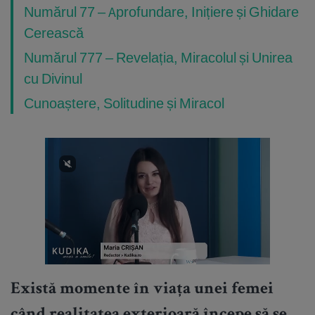
Numărul 77 – Aprofundare, Inițiere și Ghidare
Cerească
Numărul 777 – Revelația, Miracolul și Unirea
cu Divinul
Cunoaștere, Solitudine și Miracol
Există momente în viața unei femei