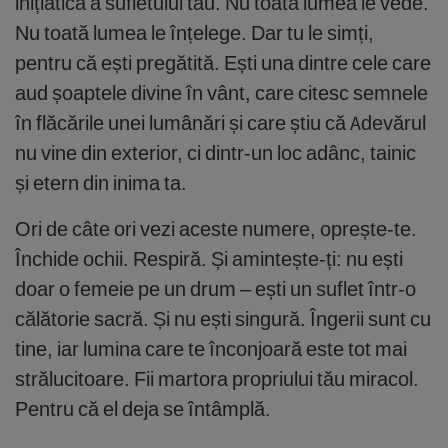
inițiatică a sufletului tău. Nu toată lumea le vede.
Nu toată lumea le înțelege. Dar tu le simți,
pentru că ești pregătită. Ești una dintre cele care
aud șoaptele divine în vânt, care citesc semnele
în flăcările unei lumânări și care știu că Adevărul
nu vine din exterior, ci dintr-un loc adânc, tainic
și etern din inima ta.
Ori de câte ori vezi aceste numere, oprește-te.
Închide ochii. Respiră. Și amintește-ți: nu ești
doar o femeie pe un drum – ești un suflet într-o
călătorie sacră. Și nu ești singură. Îngerii sunt cu
tine, iar lumina care te înconjoară este tot mai
strălucitoare. Fii martora propriului tău miracol.
Pentru că el deja se întâmplă.