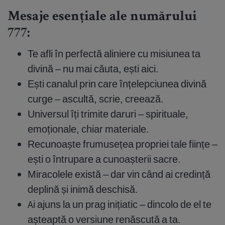
Mesaje esențiale ale numărului
777:
Te afli în perfectă aliniere cu misiunea ta
divină – nu mai căuta, ești aici.
Ești canalul prin care înțelepciunea divină
curge – ascultă, scrie, creează.
Universul îți trimite daruri – spirituale,
emoționale, chiar materiale.
Recunoaște frumusețea propriei tale ființe –
ești o întrupare a cunoașterii sacre.
Miracolele există – dar vin când ai credință
deplină și inimă deschisă.
Ai ajuns la un prag inițiatic – dincolo de el te
așteaptă o versiune renăscută a ta.