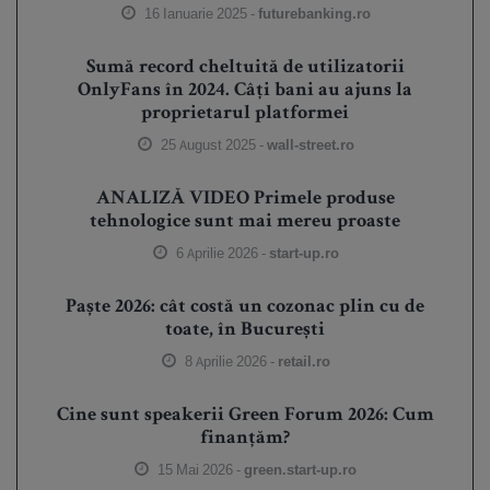
16 Ianuarie 2025 -
futurebanking.ro
Sumă record cheltuită de utilizatorii
OnlyFans în 2024. Câți bani au ajuns la
proprietarul platformei
25 August 2025 -
wall-street.ro
ANALIZĂ VIDEO Primele produse
tehnologice sunt mai mereu proaste
6 Aprilie 2026 -
start-up.ro
Paște 2026: cât costă un cozonac plin cu de
toate, în București
8 Aprilie 2026 -
retail.ro
Cine sunt speakerii Green Forum 2026: Cum
finanțăm?
15 Mai 2026 -
green.start-up.ro