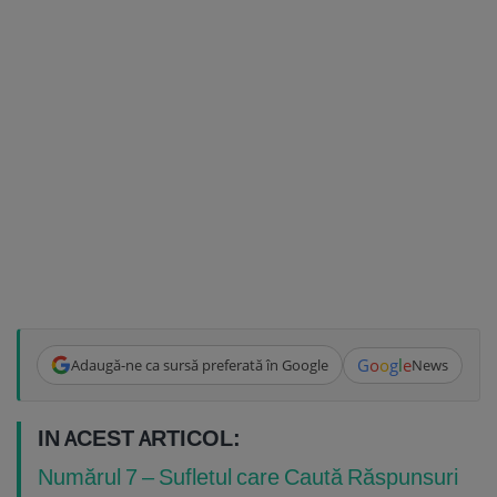
G
o
o
g
l
e
Adaugă-ne ca sursă preferată în Google
News
IN ACEST ARTICOL:
Numărul 7 – Sufletul care Caută Răspunsuri