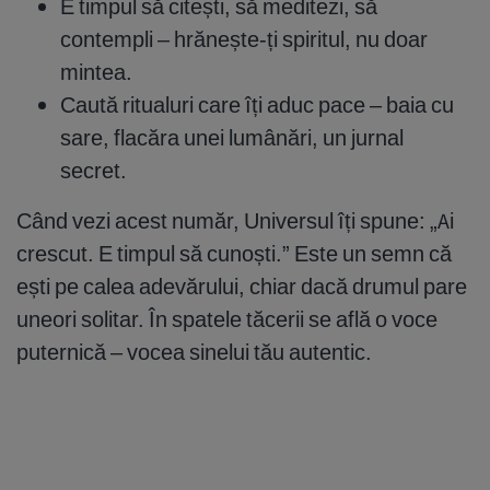
E timpul să citești, să meditezi, să
contempli – hrănește-ți spiritul, nu doar
mintea.
Caută ritualuri care îți aduc pace – baia cu
sare, flacăra unei lumânări, un jurnal
secret.
Când vezi acest număr, Universul îți spune: „Ai
crescut. E timpul să cunoști.” Este un semn că
ești pe calea adevărului, chiar dacă drumul pare
uneori solitar. În spatele tăcerii se află o voce
puternică – vocea sinelui tău autentic.