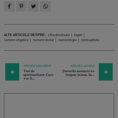
ALTE ARTICOLE DESPRE:
cifra destinului
ingeri
numere angelice
numere divine
numerologie
spiritualitate
Articolul precedent
Articolul urmator
Test de
Durerile asumate ne
spiritualitate: Care
lărgesc inima. În...
vor fi...