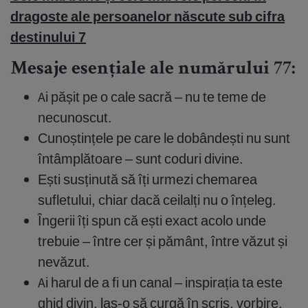
dragoste ale persoanelor născute sub cifra
destinului 7
Mesaje esențiale ale numărului 77:
Ai pășit pe o cale sacră – nu te teme de
necunoscut.
Cunoștințele pe care le dobândești nu sunt
întâmplătoare – sunt coduri divine.
Ești susținută să îți urmezi chemarea
sufletului, chiar dacă ceilalți nu o înțeleg.
Îngerii îți spun că ești exact acolo unde
trebuie – între cer și pământ, între văzut și
nevăzut.
Ai harul de a fi un canal – inspirația ta este
ghid divin, las-o să curgă în scris, vorbire,