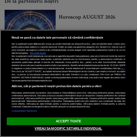
De la partenerii noștri
Horoscop AUGUST 2026
Nouă ne pasă ca datele tale personale să rămână confidențiale
Noi și partenerii noștri
610
stocăm și/sau accesăm informații pe dispozitivul dvs., precum identificatorii cookie unici
pentru prelucrarea datelor cu caracter personal. Puteți accepta sau gestiona alegerile dvs. făcând clic mai jos sau în
orice moment, pe pagina cu politica de confidențialitate. Aceste alegeri vor fi raportate partenerilor noștri și nu vă vor
afecta navigarea.
Mai multe detalii
Noi si partenerii nostri (retelele de socializare si agentiile de publicitate partenere, precum si furnizorii nostri de servicii
de date analitice) prelucram date pentru a permite website-ului sa functioneze, pentru a personaliza continutul si
anunturile publicitare afisate in functie de interesele si/sau profilul dvs., pentru a va oferi functionalitati aferente
retelelor de socializare si pentru a analiza traficul pe website. Beneficiati de drepturile prevazute de art. 15-22 din GDPR
in legatura cu prelucrarea datelor cu caracter personal. Aceste drepturi pot fi exercitate prin modalitatea indicata
aici
.
Prin click pe “ACCEPT TOATE”, acceptati folosirea tuturor Tehnologiilor de tip Cookie, care implica inclusiv acceptul
dvs. cu privire la stocarea/accesarea informatiilor de catre Vendor-ii cu care colaboram. Prin click pe “VREAU SA
MODIFIC SETARILE INDIVIDUAL” puteti schimba preferintele in mod individual, mai putin cele legate de cookie strict
necesare pentru functionarea website-ului.
Atât noi, cât și partenerii noștri prelucrăm datele pentru a oferi:
Zodia BINECUVÂNTATĂ în
Măsurarea performanței reclamelor. Dezvoltarea și îmbunătățirea serviciilor. Utilizarea profilurilor pentru selectarea
conținutului personalizat. Stocarea și/sau accesarea informațiilor de pe un dispozitiv. Crearea profilurilor de conținut
personalizat. Utilizarea profilurilor pentru selectarea publicității personalizate. Crearea profilurilor pentru publicitate
2026. Va avea cel mai bun an
personalizată. Măsurarea performanței conținutului. Înțelegerea publicului prin statistici sau combinații de date din
surse diferite. Utilizarea de date limitate pentru a selecta publicitatea. Utilizarea datelor limitate pentru a selecta
din ultimul deceniu!
conținutul. Date precise de geolocație și identificarea prin scanarea dispozitivului.
Listă parteneri (furnizori)
ACCEPT TOATE
VREAU SA MODIFIC SETARILE INDIVIDUAL