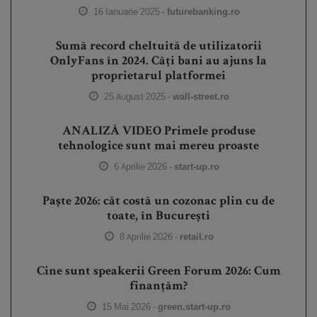
16 Ianuarie 2025 -
futurebanking.ro
Sumă record cheltuită de utilizatorii
OnlyFans în 2024. Câți bani au ajuns la
proprietarul platformei
25 August 2025 -
wall-street.ro
ANALIZĂ VIDEO Primele produse
tehnologice sunt mai mereu proaste
6 Aprilie 2026 -
start-up.ro
Paște 2026: cât costă un cozonac plin cu de
toate, în București
8 Aprilie 2026 -
retail.ro
Cine sunt speakerii Green Forum 2026: Cum
finanțăm?
15 Mai 2026 -
green.start-up.ro