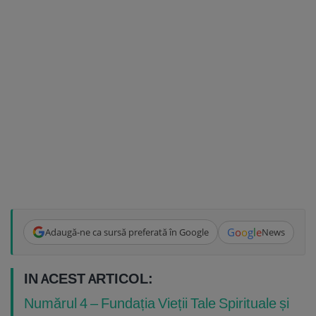
G
o
o
g
l
e
Adaugă-ne ca sursă preferată în Google
News
IN ACEST ARTICOL:
Numărul 4 – Fundația Vieții Tale Spirituale și