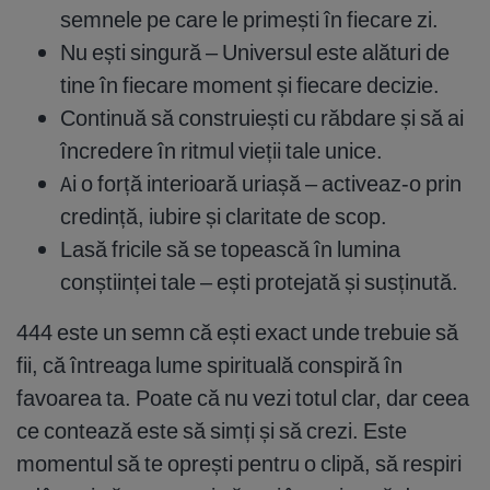
semnele pe care le primești în fiecare zi.
Nu ești singură – Universul este alături de
tine în fiecare moment și fiecare decizie.
Continuă să construiești cu răbdare și să ai
încredere în ritmul vieții tale unice.
Ai o forță interioară uriașă – activeaz-o prin
credință, iubire și claritate de scop.
Lasă fricile să se topească în lumina
conștiinței tale – ești protejată și susținută.
444 este un semn că ești exact unde trebuie să
fii, că întreaga lume spirituală conspiră în
favoarea ta. Poate că nu vezi totul clar, dar ceea
ce contează este să simți și să crezi. Este
momentul să te oprești pentru o clipă, să respiri