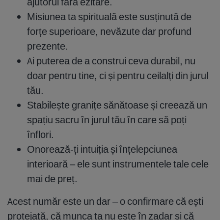
ajutorul fără ezitare.
Misiunea ta spirituală este susținută de
forțe superioare, nevăzute dar profund
prezente.
Ai puterea de a construi ceva durabil, nu
doar pentru tine, ci și pentru ceilalți din jurul
tău.
Stabilește granițe sănătoase și creează un
spațiu sacru în jurul tău în care să poți
înflori.
Onorează-ți intuiția și înțelepciunea
interioară – ele sunt instrumentele tale cele
mai de preț.
Acest număr este un dar – o confirmare că ești
protejată, că munca ta nu este în zadar și că