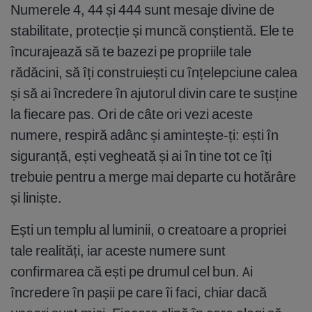
Numerele 4, 44 și 444 sunt mesaje divine de
stabilitate, protecție și muncă conștientă. Ele te
încurajează să te bazezi pe propriile tale
rădăcini, să îți construiești cu înțelepciune calea
și să ai încredere în ajutorul divin care te susține
la fiecare pas. Ori de câte ori vezi aceste
numere, respiră adânc și amintește-ți: ești în
siguranță, ești vegheată și ai în tine tot ce îți
trebuie pentru a merge mai departe cu hotărâre
și liniște.
Ești un templu al luminii, o creatoare a propriei
tale realități, iar aceste numere sunt
confirmarea că ești pe drumul cel bun. Ai
încredere în pașii pe care îi faci, chiar dacă