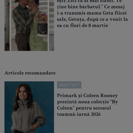
ești! Zici că ai mai slăbit. Te
ține bine bărbatul.” Ce mesaj
i-a transmis mama Geta fiicei
sale, Getuța, după ce a venit la
ea cu flori de 8 martie
Articole recomandate
NOUTATI
Primark și Coleen Rooney
prezintă noua colecție ”By
Coleen” pentru sezonul
toamnă-iarnă 2026