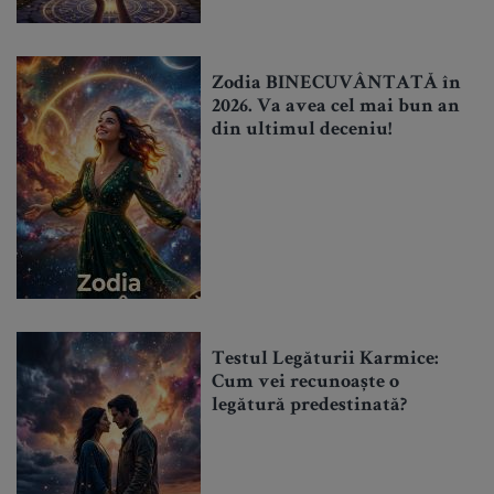
Zodia BINECUVÂNTATĂ în
2026. Va avea cel mai bun an
din ultimul deceniu!
Testul Legăturii Karmice:
Cum vei recunoaște o
legătură predestinată?