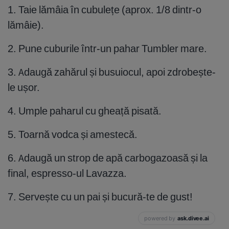
1. Taie lămâia în cubulețe (aprox. 1/8 dintr-o
lămâie).
2. Pune cuburile într-un pahar Tumbler mare.
3. Adaugă zahărul și busuiocul, apoi zdrobește-
le ușor.
4. Umple paharul cu gheață pisată.
5. Toarnă vodca și amestecă.
6. Adaugă un strop de apă carbogazoasă și la
final, espresso-ul Lavazza.
7. Servește cu un pai și bucură-te de gust!