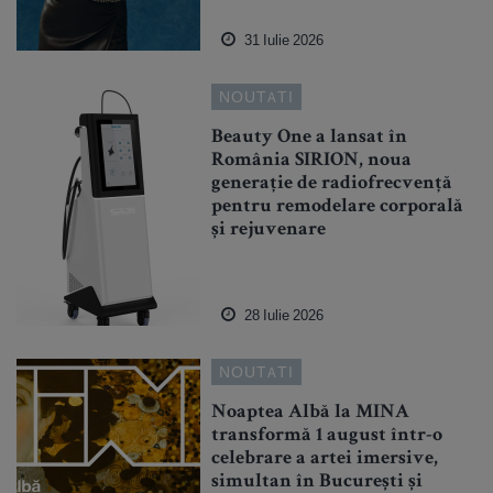
31 Iulie 2026
NOUTATI
Beauty One a lansat în
România SIRION, noua
generație de radiofrecvență
pentru remodelare corporală
și rejuvenare
28 Iulie 2026
NOUTATI
Noaptea Albă la MINA
transformă 1 august într-o
celebrare a artei imersive,
simultan în București și