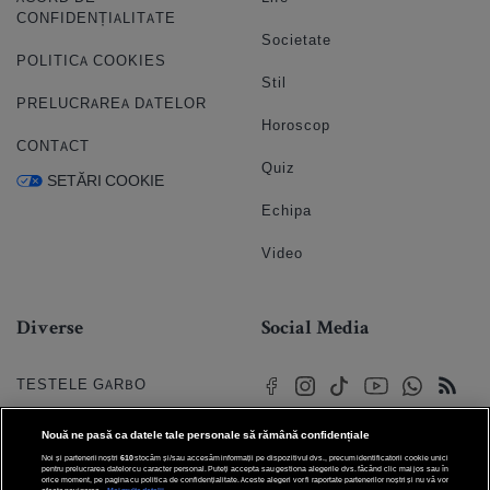
CONFIDENȚIALITATE
Societate
POLITICA COOKIES
Stil
PRELUCRAREA DATELOR
Horoscop
CONTACT
Quiz
SETĂRI COOKIE
Echipa
Video
Diverse
Social Media
TESTELE GARBO
HOROSCOP
Nouă ne pasă ca datele tale personale să rămână confidențiale
Noi și partenerii noștri
610
stocăm și/sau accesăm informații pe dispozitivul dvs., precum identificatorii cookie unici
HOROSCOPUL IUBIRII
pentru prelucrarea datelor cu caracter personal. Puteți accepta sau gestiona alegerile dvs. făcând clic mai jos sau în
orice moment, pe pagina cu politica de confidențialitate. Aceste alegeri vor fi raportate partenerilor noștri și nu vă vor