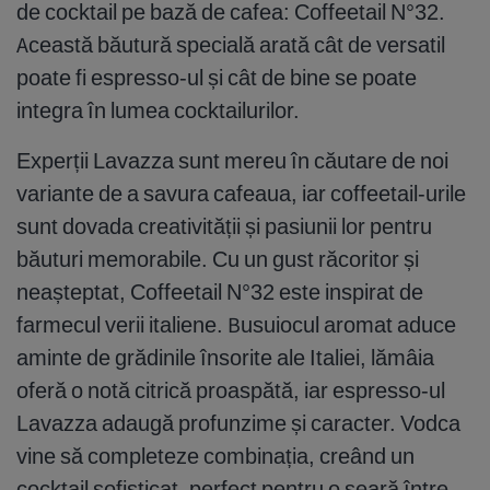
de cocktail pe bază de cafea: Coffeetail N°32.
Această băutură specială arată cât de versatil
poate fi espresso-ul și cât de bine se poate
integra în lumea cocktailurilor.
Experții Lavazza sunt mereu în căutare de noi
variante de a savura cafeaua, iar coffeetail-urile
sunt dovada creativității și pasiunii lor pentru
băuturi memorabile. Cu un gust răcoritor și
neașteptat, Coffeetail N°32 este inspirat de
farmecul verii italiene. Busuiocul aromat aduce
aminte de grădinile însorite ale Italiei, lămâia
oferă o notă citrică proaspătă, iar espresso-ul
Lavazza adaugă profunzime și caracter. Vodca
vine să completeze combinația, creând un
cocktail sofisticat, perfect pentru o seară între