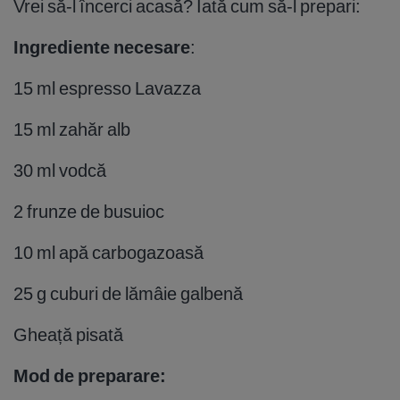
Vrei să-l încerci acasă? Iată cum să-l prepari:
Ingrediente necesare
:
15 ml espresso Lavazza
15 ml zahăr alb
30 ml vodcă
2 frunze de busuioc
10 ml apă carbogazoasă
25 g cuburi de lămâie galbenă
Gheață pisată
Mod de preparare: