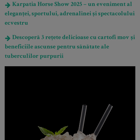
Karpatia Horse Show 2025 – un eveniment al
eleganței, sportului, adrenalinei și spectacolului
ecvestru
Descoperă 3 rețete delicioase cu cartofi mov și
beneficiile ascunse pentru sănătate ale
tuberculilor purpurii