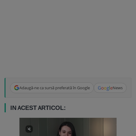
G
o
o
g
l
e
Adaugă-ne ca sursă preferată în Google
News
IN ACEST ARTICOL: