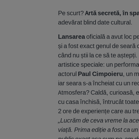
Pe scurt?
Artă secretă, în sp
adevărat blind date cultural.
Lansarea
oficială a avut loc p
și a fost exact genul de seară
când nu știi la ce să te aștepț
artistice speciale: un perfor
actorul
Paul Cimpoieru
, un 
iar seara s-a încheiat cu un rec
Atmosfera? Caldă, curioasă, en
cu casa închisă, întrucât toate
2 ore de experiențe care au tr
„Lucrăm de ceva vreme la ace
viață. Prima ediție a fost ca un 
public exact așa cum ne-am dor