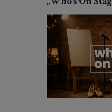
„Who’s On Stag