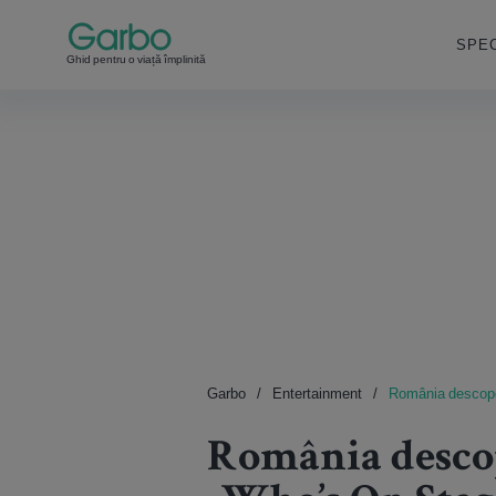
SPEC
Ghid pentru o viață împlinită
Garbo
Entertainment
România descoper
România descop