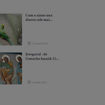
Cum a ajuns una
dintre cele mai
inteligente specii de
papagal să se
înmulțească în
libertate la București
și Iași
6 August 2026
Ştergarul - de
Costache Ioanid. Cine
ia ştergarul alături de
Hristos, acela ia
cunună!
9 Aprilie 2026