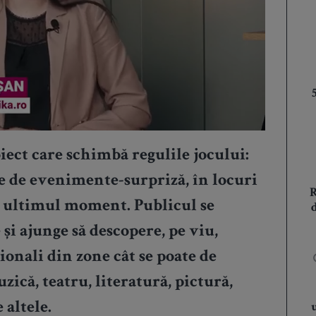
ect care schimbă regulile jocului:
ie de evenimente-surpriză, în locuri
în ultimul moment. Publicul se
 și ajunge să descopere, pe viu,
ționali din zone cât se poate de
ică, teatru, literatură, pictură,
 altele.