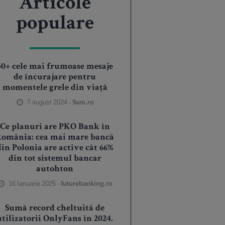
Articole
populare
50+ cele mai frumoase mesaje
de încurajare pentru
momentele grele din viață
7 August 2024 -
9am.ro
Ce planuri are PKO Bank în
România: cea mai mare bancă
din Polonia are active cât 66%
din tot sistemul bancar
autohton
16 Ianuarie 2025 -
futurebanking.ro
Sumă record cheltuită de
utilizatorii OnlyFans în 2024.