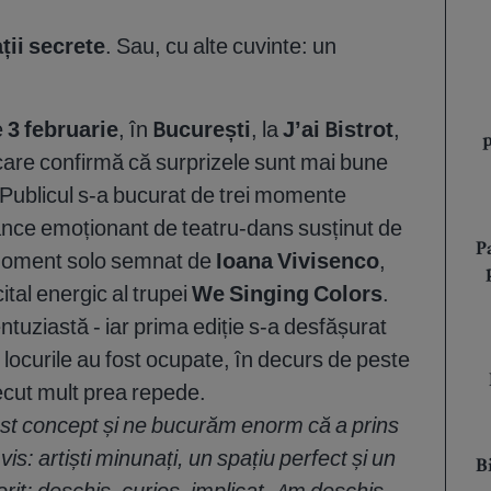
ații secrete
. Sau, cu alte cuvinte: un
e
3 februarie
, în
București
, la
J’ai Bistrot
,
 care confirmă că surprizele sunt mai bune
i. Publicul s-a bucurat de trei momente
mance emoționant de teatru-dans susținut de
P
moment solo semnat de
Ioana Vivisenco
,
ital energic al trupei
We Singing Colors
.
tuziastă - iar prima ediție s-a desfășurat
 locurile au fost ocupate, în decurs de peste
ecut mult prea repede.
st concept și ne bucurăm enorm că a prins
vis: artiști minunați, un spațiu perfect și un
B
it: deschis, curios, implicat. Am deschis