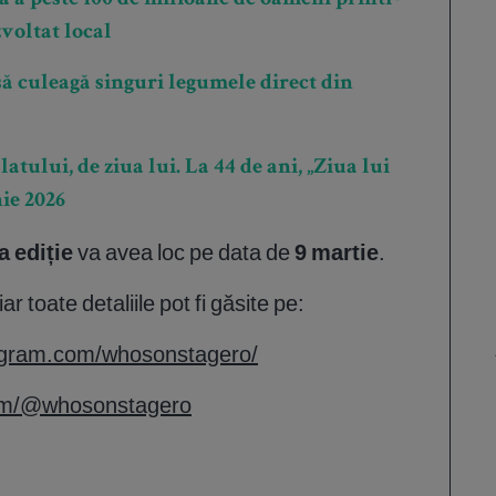
a peste 100 de milioane de oameni printr-
voltat local
ă culeagă singuri legumele direct din
tului, de ziua lui. La 44 de ani, „Ziua lui
nie 2026
 ediție
va avea loc pe data de
9 martie
.
ar toate detaliile pot fi găsite pe:
tagram.com/whosonstagero/
com/@whosonstagero