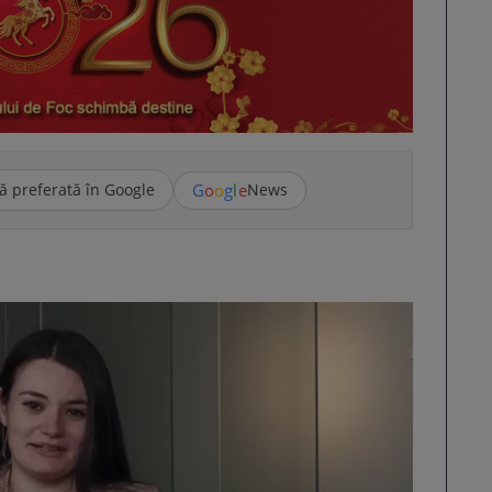
G
o
o
g
l
e
ă preferată în Google
News