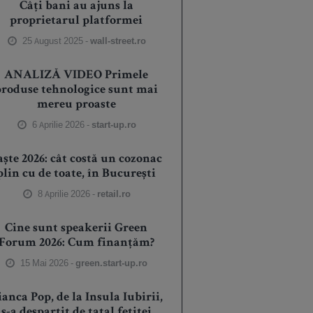
Câți bani au ajuns la
proprietarul platformei
25 August 2025 -
wall-street.ro
ANALIZĂ VIDEO Primele
produse tehnologice sunt mai
mereu proaste
6 Aprilie 2026 -
start-up.ro
aște 2026: cât costă un cozonac
plin cu de toate, în București
8 Aprilie 2026 -
retail.ro
Cine sunt speakerii Green
Forum 2026: Cum finanțăm?
15 Mai 2026 -
green.start-up.ro
ianca Pop, de la Insula Iubirii,
s-a despartit de tatal fetitei