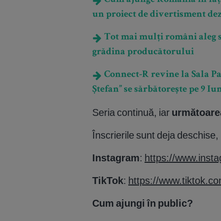
Cum ajunge România în fața 
un proiect de divertisment dez
Tot mai mulți români aleg s
grădina producătorului
Connect-R revine la Sala Pala
Ștefan” se sărbătorește pe 9 Iu
Seria continuă, iar
următoarea
Înscrierile sunt deja deschise, i
Instagram
:
https://www.ins
TikTok
:
https://www.tiktok.
Cum ajungi în public?