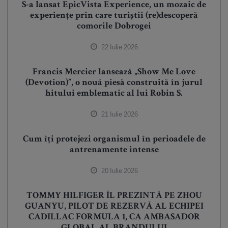
S-a lansat EpicVista Experience, un mozaic de
experiențe prin care turiștii (re)descoperă
comorile Dobrogei
22 Iulie 2026
Francis Mercier lansează „Show Me Love
(Devotion)”, o nouă piesă construită în jurul
hitului emblematic al lui Robin S.
21 Iulie 2026
Cum îți protejezi organismul în perioadele de
antrenamente intense
20 Iulie 2026
TOMMY HILFIGER ÎL PREZINTĂ PE ZHOU
GUANYU, PILOT DE REZERVĂ AL ECHIPEI
CADILLAC FORMULA 1, CA AMBASADOR