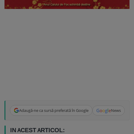
G
o
o
g
l
e
Adaugă-ne ca sursă preferată în Google
News
IN ACEST ARTICOL: