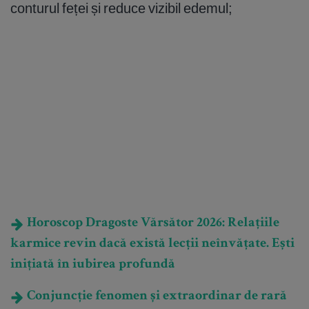
conturul feței și reduce vizibil edemul;
Horoscop Dragoste Vărsător 2026: Relațiile
karmice revin dacă există lecții neînvățate. Ești
inițiată în iubirea profundă
Conjuncție fenomen și extraordinar de rară