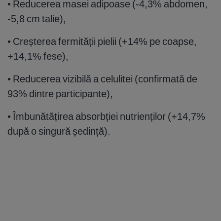
• Reducerea masei adipoase (-4,3% abdomen,
-5,8 cm talie),
• Creșterea fermității pielii (+14% pe coapse,
+14,1% fese),
• Reducerea vizibilă a celulitei (confirmată de
93% dintre participante),
• Îmbunătățirea absorbției nutrienților (+14,7%
după o singură ședință).