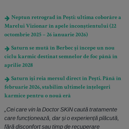
Neptun retrograd în Pești: ultima coborâre a
Marelui Vizionar în apele inconștientului (22
octombrie 2025 – 26 ianuarie 2026)
Saturn se mută în Berbec și începe un nou
ciclu karmic destinat semnelor de foc până în
aprilie 2028
Saturn își reia mersul direct în Pești. Până în
februarie 2026, stabilim ultimele înțelegeri
karmice pentru o nouă eră
„Cei care vin la Doctor SKiN
caut
ă tratamente
care funcționează, dar ș
i o experien
ță plăcută,
fără
disconfort sau
timp de
recuperare