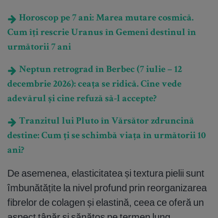
Horoscop pe 7 ani: Marea mutare cosmică.
Cum îți rescrie Uranus în Gemeni destinul în
următorii 7 ani
Neptun retrograd în Berbec (7 iulie – 12
decembrie 2026): ceața se ridică. Cine vede
adevărul și cine refuză să-l accepte?
Tranzitul lui Pluto în Vărsător zdruncină
destine: Cum ți se schimbă viața în următorii 10
ani?
De asemenea, elasticitatea și textura pielii sunt
îmbunătățite la nivel profund prin reorganizarea
fibrelor de colagen și elastină, ceea ce oferă un
aspect tânăr și sănătos pe termen lung.