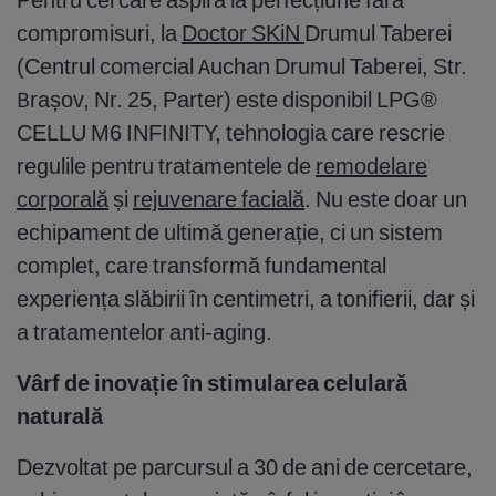
compromisuri, la
Doctor SKiN
Drumul Taberei
(Centrul comercial Auchan Drumul Taberei, Str.
Brașov, Nr. 25, Parter) este disponibil LPG®
CELLU M6 INFINITY, tehnologia care rescrie
regulile pentru tratamentele de
remodelare
corporală
și
rejuvenare facială
. Nu este doar un
echipament de ultimă generație, ci un sistem
complet, care transformă fundamental
experiența slăbirii în centimetri, a tonifierii, dar și
a tratamentelor anti-aging.
Vârf de inovație în stimularea celulară
naturală
Dezvoltat pe parcursul a 30 de ani de cercetare,