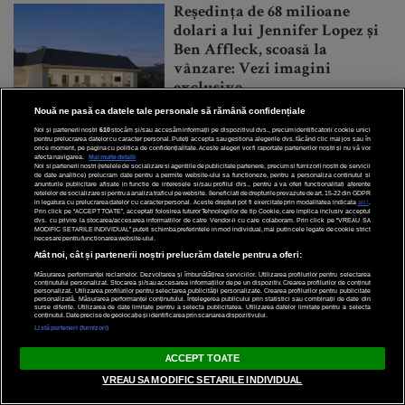
Reședința de 68 milioane
dolari a lui Jennifer Lopez și
Ben Affleck, scoasă la
vânzare: Vezi imagini
exclusive
Nouă ne pasă ca datele tale personale să rămână confidențiale
Noi și partenerii noștri
610
stocăm și/sau accesăm informații pe dispozitivul dvs., precum identificatorii cookie unici
pentru prelucrarea datelor cu caracter personal. Puteți accepta sau gestiona alegerile dvs. făcând clic mai jos sau în
orice moment, pe pagina cu politica de confidențialitate. Aceste alegeri vor fi raportate partenerilor noștri și nu vă vor
afecta navigarea.
Mai multe detalii
Noi si partenerii nostri (retelele de socializare si agentiile de publicitate partenere, precum si furnizorii nostri de servicii
de date analitice) prelucram date pentru a permite website-ului sa functioneze, pentru a personaliza continutul si
anunturile publicitare afisate in functie de interesele si/sau profilul dvs., pentru a va oferi functionalitati aferente
retelelor de socializare si pentru a analiza traficul pe website. Beneficiati de drepturile prevazute de art. 15-22 din GDPR
in legatura cu prelucrarea datelor cu caracter personal. Aceste drepturi pot fi exercitate prin modalitatea indicata
aici
.
Prin click pe “ACCEPT TOATE”, acceptati folosirea tuturor Tehnologiilor de tip Cookie, care implica inclusiv acceptul
dvs. cu privire la stocarea/accesarea informatiilor de catre Vendor-ii cu care colaboram. Prin click pe “VREAU SA
MODIFIC SETARILE INDIVIDUAL” puteti schimba preferintele in mod individual, mai putin cele legate de cookie strict
Nicki Minaj și-a anulat
necesare pentru functionarea website-ului.
Atât noi, cât și partenerii noștri prelucrăm datele pentru a oferi:
concertul la SAGA 2024: Află
cum îți poți recupera banii
Măsurarea performanței reclamelor. Dezvoltarea și îmbunătățirea serviciilor. Utilizarea profilurilor pentru selectarea
conținutului personalizat. Stocarea și/sau accesarea informațiilor de pe un dispozitiv. Crearea profilurilor de conținut
personalizat. Utilizarea profilurilor pentru selectarea publicității personalizate. Crearea profilurilor pentru publicitate
personalizată. Măsurarea performanței conținutului. Înțelegerea publicului prin statistici sau combinații de date din
surse diferite. Utilizarea de date limitate pentru a selecta publicitatea. Utilizarea datelor limitate pentru a selecta
conținutul. Date precise de geolocație și identificarea prin scanarea dispozitivului.
Listă parteneri (furnizori)
ACCEPT TOATE
VREAU SA MODIFIC SETARILE INDIVIDUAL