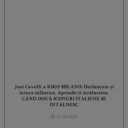
Just Cavalli x KIKO MILANO: Dezlănțuie-ți
latura sălbatică. Aprinde-ți strălucirea.
CÂND DOUĂ ICONURI ITALIENE SE
ÎNTÂLNESC
27 Iulie 2026