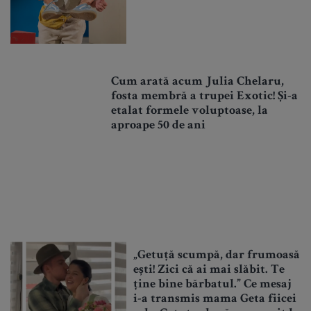
Cum arată acum Julia Chelaru,
fosta membră a trupei Exotic! Și-a
etalat formele voluptoase, la
aproape 50 de ani
„Getuță scumpă, dar frumoasă
ești! Zici că ai mai slăbit. Te
ține bine bărbatul.” Ce mesaj
i-a transmis mama Geta fiicei