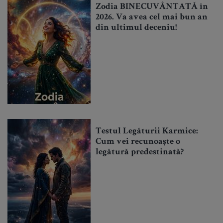
Zodia BINECUVÂNTATĂ în
2026. Va avea cel mai bun an
din ultimul deceniu!
Testul Legăturii Karmice:
Cum vei recunoaște o
legătură predestinată?