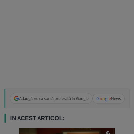
G
o
o
g
l
e
Adaugă-ne ca sursă preferată în Google
News
IN ACEST ARTICOL: