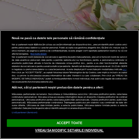
Nouă ne pasă ca datele tale personale să rămână confidențiale
Noi și partenerii noștri
610
stocăm și/sau accesăm informații pe dispozitivul dvs., precum identificatorii cookie unici
pentru prelucrarea datelor cu caracter personal. Puteți accepta sau gestiona alegerile dvs. făcând clic mai jos sau în
orice moment, pe pagina cu politica de confidențialitate. Aceste alegeri vor fi raportate partenerilor noștri și nu vă vor
afecta navigarea.
Mai multe detalii
Noi si partenerii nostri (retelele de socializare si agentiile de publicitate partenere, precum si furnizorii nostri de servicii
de date analitice) prelucram date pentru a permite website-ului sa functioneze, pentru a personaliza continutul si
anunturile publicitare afisate in functie de interesele si/sau profilul dvs., pentru a va oferi functionalitati aferente
retelelor de socializare si pentru a analiza traficul pe website. Beneficiati de drepturile prevazute de art. 15-22 din GDPR
in legatura cu prelucrarea datelor cu caracter personal. Aceste drepturi pot fi exercitate prin modalitatea indicata
aici
.
Prin click pe “ACCEPT TOATE”, acceptati folosirea tuturor Tehnologiilor de tip Cookie, care implica inclusiv acceptul
dvs. cu privire la stocarea/accesarea informatiilor de catre Vendor-ii cu care colaboram. Prin click pe “VREAU SA
MODIFIC SETARILE INDIVIDUAL” puteti schimba preferintele in mod individual, mai putin cele legate de cookie strict
necesare pentru functionarea website-ului.
Atât noi, cât și partenerii noștri prelucrăm datele pentru a oferi:
Măsurarea performanței reclamelor. Dezvoltarea și îmbunătățirea serviciilor. Utilizarea profilurilor pentru selectarea
conținutului personalizat. Stocarea și/sau accesarea informațiilor de pe un dispozitiv. Crearea profilurilor de conținut
personalizat. Utilizarea profilurilor pentru selectarea publicității personalizate. Crearea profilurilor pentru publicitate
personalizată. Măsurarea performanței conținutului. Înțelegerea publicului prin statistici sau combinații de date din
surse diferite. Utilizarea de date limitate pentru a selecta publicitatea. Utilizarea datelor limitate pentru a selecta
conținutul. Date precise de geolocație și identificarea prin scanarea dispozitivului.
Listă parteneri (furnizori)
ACCEPT TOATE
ABONARE NEWSLETTER
VREAU SA MODIFIC SETARILE INDIVIDUAL
Bucură-te de cele mai frumoase articole Garbo și pe email!