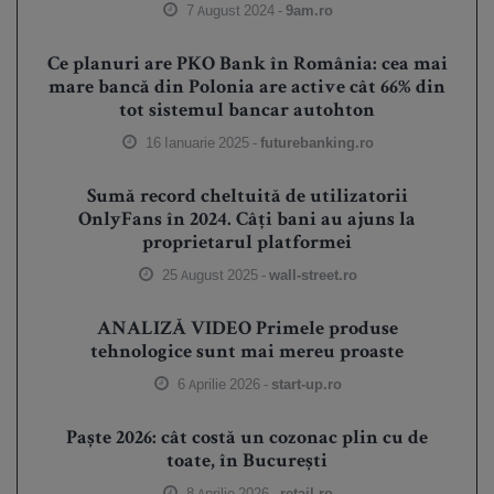
7 August 2024 -
9am.ro
Ce planuri are PKO Bank în România: cea mai
mare bancă din Polonia are active cât 66% din
tot sistemul bancar autohton
16 Ianuarie 2025 -
futurebanking.ro
Sumă record cheltuită de utilizatorii
OnlyFans în 2024. Câți bani au ajuns la
proprietarul platformei
25 August 2025 -
wall-street.ro
ANALIZĂ VIDEO Primele produse
tehnologice sunt mai mereu proaste
6 Aprilie 2026 -
start-up.ro
Paște 2026: cât costă un cozonac plin cu de
toate, în București
8 Aprilie 2026 -
retail.ro