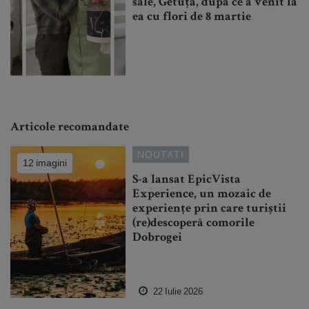
sale, Getuța, după ce a venit la
ea cu flori de 8 martie
Articole recomandate
NOUTATI
12 imagini
S-a lansat EpicVista
Experience, un mozaic de
experiențe prin care turiștii
(re)descoperă comorile
Dobrogei
22 Iulie 2026