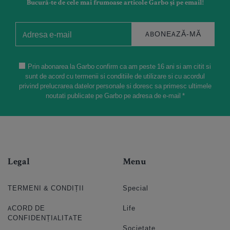
Bucură-te de cele mai frumoase articole Garbo și pe email!
ABONEAZĂ-MĂ
Prin abonarea la Garbo confirm ca am peste 16 ani si am citit si
sunt de acord cu termenii si conditiile de utilizare si cu acordul
privind prelucrarea datelor personale si doresc sa primesc ultimele
noutati publicate pe Garbo pe adresa de e-mail *
Legal
Menu
TERMENI & CONDIȚII
Special
ACORD DE
Life
CONFIDENȚIALITATE
Societate