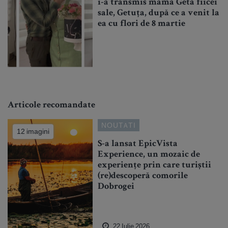
i-a transmis mama Geta fiicei
sale, Getuța, după ce a venit la
ea cu flori de 8 martie
Articole recomandate
NOUTATI
12 imagini
S-a lansat EpicVista
Experience, un mozaic de
experiențe prin care turiștii
(re)descoperă comorile
Dobrogei
22 Iulie 2026