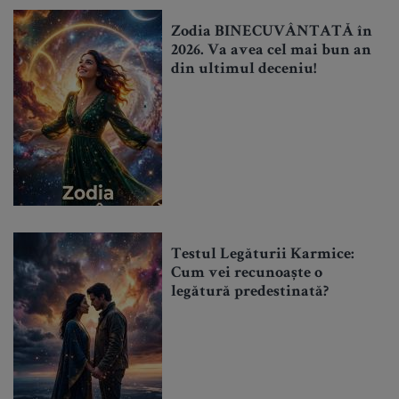
Zodia BINECUVÂNTATĂ în
2026. Va avea cel mai bun an
din ultimul deceniu!
Testul Legăturii Karmice:
Cum vei recunoaște o
legătură predestinată?