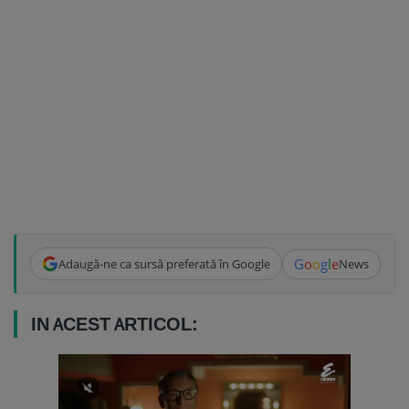
G
o
o
g
l
e
Adaugă-ne ca sursă preferată în Google
News
IN ACEST ARTICOL: