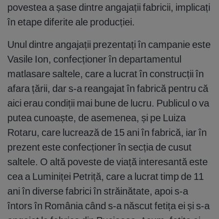
povestea a șase dintre angajații fabricii, implicați
în etape diferite ale producției.
Unul dintre angajații prezentați în campanie este
Vasile Ion, confecționer în departamentul
matlasare saltele, care a lucrat în construcții în
afara țării, dar s-a reangajat în fabrică pentru că
aici erau condiții mai bune de lucru. Publicul o va
putea cunoaște, de asemenea, și pe Luiza
Rotaru, care lucrează de 15 ani în fabrică, iar în
prezent este confecționer în secția de cusut
saltele. O altă poveste de viață interesantă este
cea a Luminiței Petriță, care a lucrat timp de 11
ani în diverse fabrici în străinătate, apoi s-a
întors în România când s-a născut fetița ei și s-a