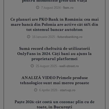
pentru momentele grele din viață
7 August 2024 -
9am.ro
Ce planuri are PKO Bank în România: cea mai
mare bancă din Polonia are active cât 66% din
tot sistemul bancar autohton
16 Ianuarie 2025 -
futurebanking.ro
Sumă record cheltuită de utilizatorii
OnlyFans în 2024. Câți bani au ajuns la
proprietarul platformei
25 August 2025 -
wall-street.ro
ANALIZĂ VIDEO Primele produse
tehnologice sunt mai mereu proaste
6 Aprilie 2026 -
start-up.ro
Paște 2026: cât costă un cozonac plin cu de
toate, în București