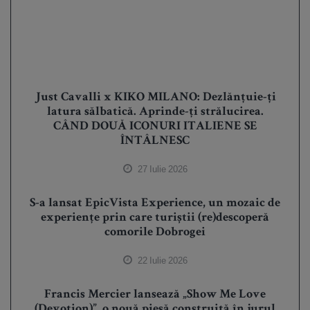
Just Cavalli x KIKO MILANO: Dezlănțuie-ți
latura sălbatică. Aprinde-ți strălucirea.
CÂND DOUĂ ICONURI ITALIENE SE
ÎNTÂLNESC
27 Iulie 2026
S-a lansat EpicVista Experience, un mozaic de
experiențe prin care turiștii (re)descoperă
comorile Dobrogei
22 Iulie 2026
Francis Mercier lansează „Show Me Love
(Devotion)”, o nouă piesă construită în jurul