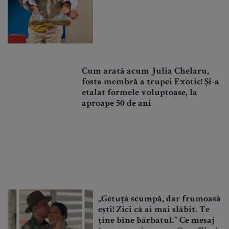
Cum arată acum Julia Chelaru,
fosta membră a trupei Exotic! Și-a
etalat formele voluptoase, la
aproape 50 de ani
„Getuță scumpă, dar frumoasă
ești! Zici că ai mai slăbit. Te
ține bine bărbatul.” Ce mesaj