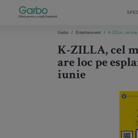
SPEC
Ghid pentru o viață împlinită
Garbo
Entertainment
K-ZILLA, cel mai 
K-ZILLA, cel m
are loc pe espl
iunie