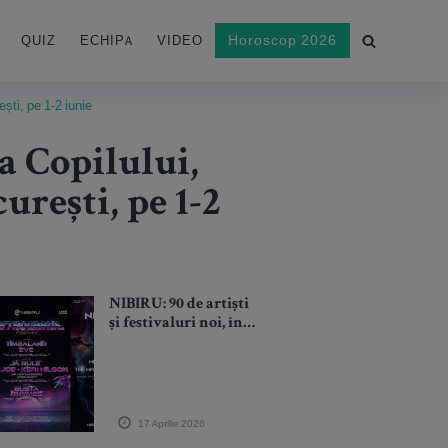
Horoscop 2026
QUIZ
ECHIPA
VIDEO
ști, pe 1-2 iunie
 Copilului,
urești, pe 1-2
NIBIRU: 90 de artiști
și festivaluri noi, în
cel mai mare anunț
de până acum,
dezvăluit într-un
live-maraton de 5 ore
17 Aprilie 2026