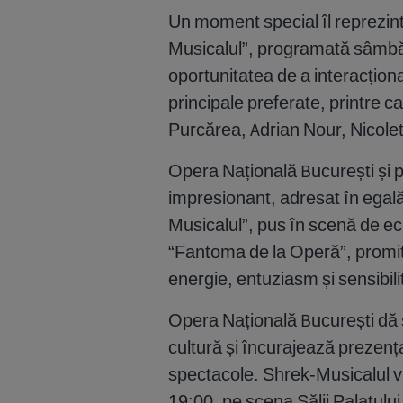
Un moment special îl reprezint
Musicalul”, programată sâmbătă
oportunitatea de a interacționa
principale preferate, printre 
Purcărea, Adrian Nour, Nicole
Opera Națională București și 
impresionant, adresat în egală 
Musicalul”, pus în scenă de ec
“Fantoma de la Operă”, promite
energie, entuziasm și sensibil
Opera Națională București dă s
cultură și încurajează prezența
spectacole. Shrek-Musicalul va
19:00, pe scena Sălii Palatului.