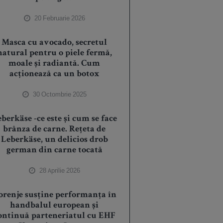
20 Februarie 2026
Masca cu avocado, secretul
natural pentru o piele fermă,
moale și radiantă. Cum
acționează ca un botox
30 Octombrie 2025
berkäse -ce este și cum se face
brânza de carne. Rețeta de
Leberkäse, un delicios drob
german din carne tocată
28 Aprilie 2026
orenje susține performanța în
handbalul european și
ontinuă parteneriatul cu EHF