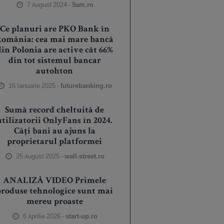
7 August 2024 -
9am.ro
Ce planuri are PKO Bank în
România: cea mai mare bancă
din Polonia are active cât 66%
din tot sistemul bancar
autohton
16 Ianuarie 2025 -
futurebanking.ro
Sumă record cheltuită de
utilizatorii OnlyFans în 2024.
Câți bani au ajuns la
proprietarul platformei
25 August 2025 -
wall-street.ro
ANALIZĂ VIDEO Primele
produse tehnologice sunt mai
mereu proaste
6 Aprilie 2026 -
start-up.ro