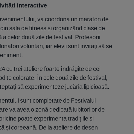
vități interactive
i evenimentului, va coordona un maraton de
e din sala de fitness și organizând clase de
 a celor două zile de festival. Profesorii
natori voluntari, iar elevii sunt invitați să se
eveniment.
24 cu trei ateliere foarte îndrăgite de cei
dite colorate. În cele două zile de festival,
șteptați să experimenteze jucăria lipicioasă.
entului sunt completate de Festivalul
care va avea o zonă dedicată iubitorilor de
icine poate experimenta tradițiile și
 și coreeană. De la ateliere de desen