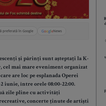
G
o
o
g
l
e
ă preferată în Google
News
escenți și părinți sunt așteptați la K-
or, cel mai mare eveniment organizat
 care are loc pe esplanada Operei
2 iunie, între orele 08:00-22:00.
 zile pline cu activități
recreative, concerte ținute de artiști