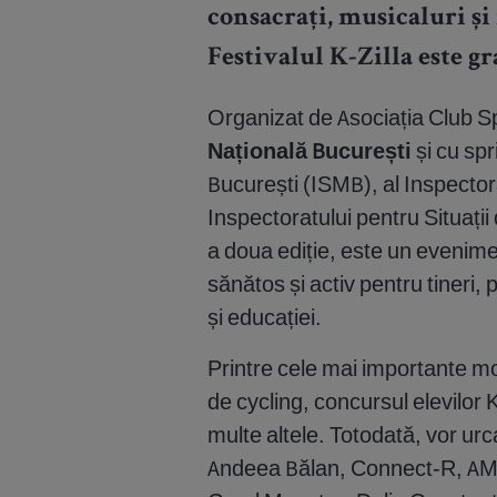
consacrați, musicaluri și
Festivalul K-Zilla este gr
Organizat de Asociația Club S
Națională București
și cu spr
București (ISMB), al Inspectora
Inspectoratului pentru Situații 
a doua ediție, este un evenime
sănătos și activ pentru tineri, 
și educației.
Printre cele mai importante mo
de cycling, concursul elevilor K
multe altele. Totodată, vor urca
Andeea Bălan, Connect-R, A