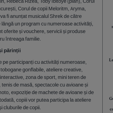
in, Rebeca Rizea, Toby Ibitoye (pian), Corul
ucurești, Corul de copii Meloritm, Aryma,
a fi anunțat musicalul Shrek de către
 lângă un program cu numeroase activități,
nt oferite și vouchere, servicii și produse
ru întreaga familie.
i părinții
Le
de pe participanți cu activități numeroase,
 tobogane gonflabile, ateliere creative,
interactive, zona de sport, mini teren de
ă, tenis de masă, spectacole cu avioane și
moto, expoziție de machete de avioane și de
odată, copiii vor putea participa la ateliere
G
 cluburile de copii.
c