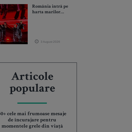
România intră pe
harta marilor
evenimente K-pop
3 August 2026
Articole
populare
50+ cele mai frumoase mesaje
de încurajare pentru
momentele grele din viață