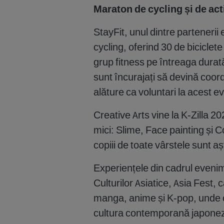
Maraton de cycling și de acti
StayFit, unul dintre parteneri
cycling, oferind 30 de biciclet
grup fitness pe întreaga durată
sunt încurajați să devină coordo
alăture ca voluntari la acest 
Creative Arts vine la K-Zilla 20
mici: Slime, Face painting și Co
copiii de toate vârstele sunt a
Experiențele din cadrul evenim
Culturilor Asiatice, Asia Fest, 
manga, anime și K-pop, unde or
cultura contemporană japoneză