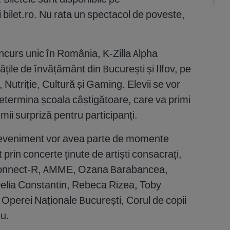
și bilet.ro. Nu rata un spectacol de poveste,
oncurs unic în România, K-Zilla Alpha
ățile de învățământ din București și Ilfov, pe
, Nutriție, Cultură și Gaming. Elevii se vor
determina școala câștigătoare, care va primi
ii surpriză pentru participanți.
a eveniment vor avea parte de momente
prin concerte ținute de artiști consacrați,
 Connect-R, AMME, Ozana Barabancea,
elia Constantin, Rebeca Rizea, Toby
al Operei Naționale București, Corul de copii
u.