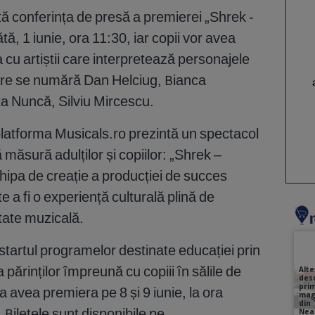
ă conferința de presă a premierei „Shrek -
, 1 iunie, ora 11:30, iar copii vor avea
 cu artiștii care interpretează personajele
care se numără Dan Helciug, Bianca
ta Nuncă, Silviu Mircescu.
platforma Musicals.ro prezintă un spectacol
măsură adulților și copiilor: „Shrek –
hipa de creație a producției de succes
 a fi o experiență culturală plină de
itate muzicală.
tartul programelor destinate educației prin
 părinților împreună cu copiii în sălile de
 avea premiera pe 8 și 9 iunie, la ora
 Biletele sunt disponibile pe