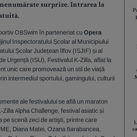
 nenumărate surprize. Intrarea la
P
atuită.
portiv OBSwim în parteneriat cu
Opera
ijinul Inspectoratului Școlar al Municipiului
tului Școlar Județean Ilfov (ISJIF) și al
de Urgență (ISU), Festivalul K-Zilla, aflat la
nt unic care promovează un stil de viață
prin intermediul sportului, gamingului, culturii
M
mente ale festivalului se află un maraton
-Zilla Alpha Challenge, festival asiatic și
 pe scenă zeci de artişti, printre care
L
MME, Diana Matei, Ozana Barabancea,
c