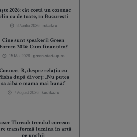
aște 2026: cât costă un cozonac
plin cu de toate, în București
8 Aprilie 2026 -
retail.ro
Cine sunt speakerii Green
Forum 2026: Cum finanțăm?
15 Mai 2026 -
green.start-up.ro
Connect-R, despre relația cu
isha după divorț: „Nu putea
să aibă o mamă mai bună!”
7 August 2026 -
kudika.ro
aser Thread: trendul coreean
are transformă lumina în artă
pe unghii