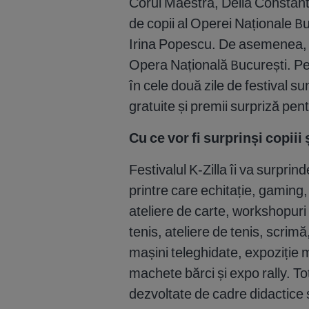
Corul Maestra, Delia Constant
de copii al Operei Naționale B
Irina Popescu. De asemenea, v
Opera Națională București. Pe
în cele două zile de festival su
gratuite și premii surpriză pent
Cu ce vor fi surprinși copiii ș
Festivalul K-Zilla îi va surprin
printre care echitație, gaming,
ateliere de carte, workshopuri 
tenis, ateliere de tenis, scrim
mașini teleghidate, expoziție 
machete bărci și expo rally. Tot
dezvoltate de cadre didactice și