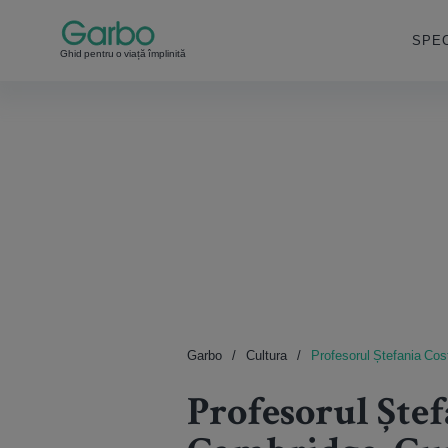
SPEC
Ghid pentru o viață împlinită
Garbo
Cultura
Profesorul Ștefania Cost
Profesorul Ște