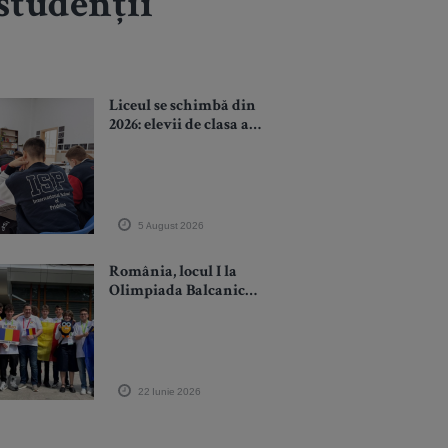
studenții
Liceul se schimbă din
2026: elevii de clasa a
IX-a încep cu
programe noi și o
materie inedită
5 August 2026
România, locul I la
Olimpiada Balcanică
de Matematică
pentru Juniori 2026.
Elevii români au
cucerit 12 medalii
22 Iunie 2026