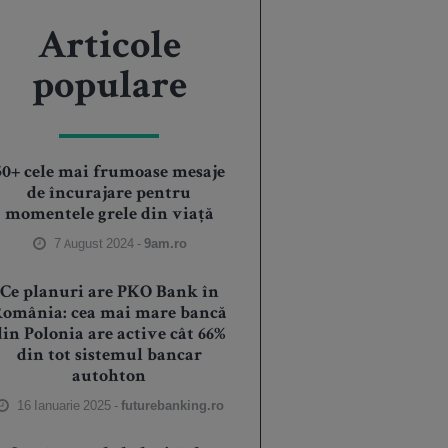
Articole
populare
50+ cele mai frumoase mesaje
de încurajare pentru
momentele grele din viață
7 August 2024 -
9am.ro
Ce planuri are PKO Bank în
România: cea mai mare bancă
din Polonia are active cât 66%
din tot sistemul bancar
autohton
16 Ianuarie 2025 -
futurebanking.ro