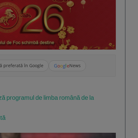
G
o
o
g
l
e
ă preferată în Google
News
ă programul de limba română de la
ită