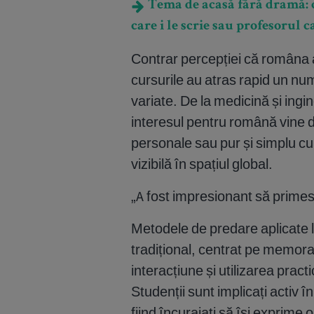
Tema de acasă fără dramă: cu
care i le scrie sau profesorul c
Contrar percepției că româna a
cursurile au atras rapid un nu
variate. De la medicină și ingi
interesul pentru română vine din
personale sau pur și simplu cur
vizibilă în spațiul global.
„A fost impresionant să primes
Metodele de predare aplicate
tradițional, centrat pe memor
interacțiune și utilizarea practi
Studenții sunt implicați activ în 
fiind încurajați să își exprime o