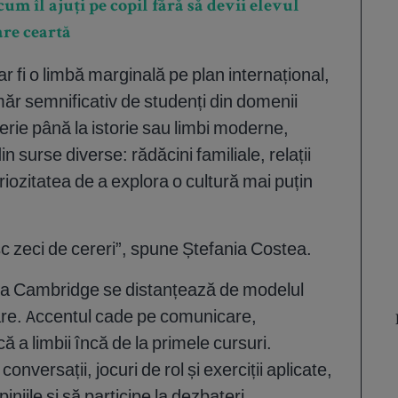
m îl ajuți pe copil fără să devii elevul
are ceartă
r fi o limbă marginală pe plan internațional,
măr semnificativ de studenți din domenii
nerie până la istorie sau limbi moderne,
 surse diverse: rădăcini familiale, relații
iozitatea de a explora o cultură mai puțin
c zeci de cereri”, spune Ștefania Costea.
 la Cambridge se distanțează de modelul
are. Accentul cade pe comunicare,
că a limbii încă de la primele cursuri.
conversații, jocuri de rol și exerciții aplicate,
piniile și să participe la dezbateri.