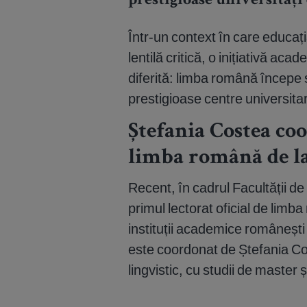
prestigioase universităț
Într-un context în care educaț
lentilă critică, o inițiativă ac
diferită: limba română începe s
prestigioase centre universita
Ștefania Costea c
limba română de l
Recent, în cadrul Facultății de 
primul lectorat oficial de limba
instituții academice românești 
este coordonat de Ștefania Cost
lingvistic, cu studii de master