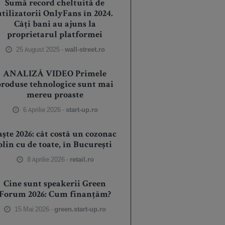
Sumă record cheltuită de
utilizatorii OnlyFans în 2024.
Câți bani au ajuns la
proprietarul platformei
25 August 2025 -
wall-street.ro
ANALIZĂ VIDEO Primele
produse tehnologice sunt mai
mereu proaste
6 Aprilie 2026 -
start-up.ro
aște 2026: cât costă un cozonac
plin cu de toate, în București
8 Aprilie 2026 -
retail.ro
Cine sunt speakerii Green
Forum 2026: Cum finanțăm?
15 Mai 2026 -
green.start-up.ro