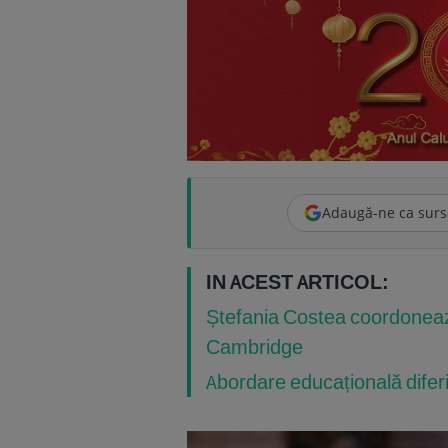
Adaugă-ne ca surs
IN ACEST ARTICOL:
Ștefania Costea coordoneaz
Cambridge
Abordare educațională difer