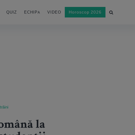
Horoscop 2026
QUIZ
ECHIPA
VIDEO
răini
română la