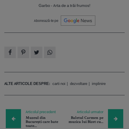
Garbo - Arta de a trăi frumos!
Abonează-te pe
ALTE ARTICOLE DESPRE:
carti noi
dezvoltare
implinire
Articolul precedent
Articolul urmator
Muzeul din
Baletul Carmen pe
București care bate
muzica lui Bizet cu...
toate...