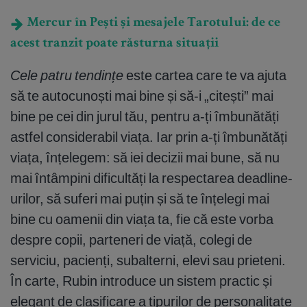
Mercur în Pești și mesajele Tarotului: de ce
acest tranzit poate răsturna situații
Cele patru tendințe
este cartea care te va ajuta
să te autocunoști mai bine și să-i „citești” mai
bine pe cei din jurul tău, pentru a-ți îmbunătăți
astfel considerabil viața. Iar prin a-ți îmbunătăți
viața, înțelegem: să iei decizii mai bune, să nu
mai întâmpini dificultăți la respectarea deadline-
urilor, să suferi mai puțin și să te înțelegi mai
bine cu oamenii din viața ta, fie că este vorba
despre copii, parteneri de viață, colegi de
serviciu, pacienți, subalterni, elevi sau prieteni.
În carte, Rubin introduce un sistem practic și
elegant de clasificare a tipurilor de personalitate