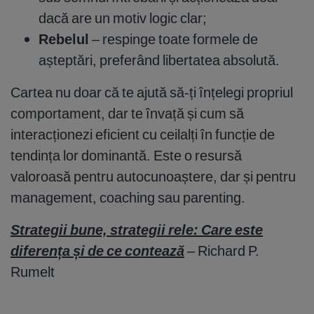
dacă are un motiv logic clar;
Rebelul
– respinge toate formele de
așteptări, preferând libertatea absolută.
Cartea nu doar că te ajută să-ți înțelegi propriul
comportament, dar te învață și cum să
interacționezi eficient cu ceilalți în funcție de
tendința lor dominantă. Este o resursă
valoroasă pentru autocunoaștere, dar și pentru
management, coaching sau parenting.
Strategii bune, strategii rele: Care este
diferența și de ce contează
– Richard P.
Rumelt