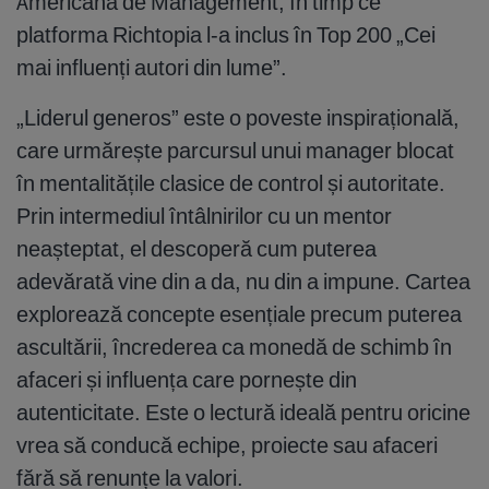
Americană de Management, în timp ce
platforma Richtopia l-a inclus în Top 200 „Cei
mai influenți autori din lume”.
„Liderul generos” este o poveste inspirațională,
care urmărește parcursul unui manager blocat
în mentalitățile clasice de control și autoritate.
Prin intermediul întâlnirilor cu un mentor
neașteptat, el descoperă cum puterea
adevărată vine din a da, nu din a impune. Cartea
explorează concepte esențiale precum puterea
ascultării, încrederea ca monedă de schimb în
afaceri și influența care pornește din
autenticitate. Este o lectură ideală pentru oricine
vrea să conducă echipe, proiecte sau afaceri
fără să renunțe la valori.