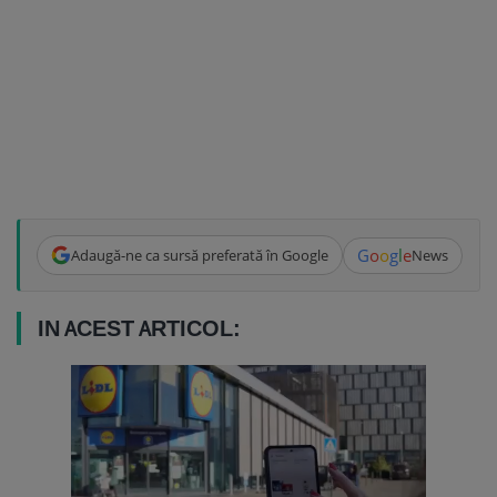
G
o
o
g
l
e
Adaugă-ne ca sursă preferată în Google
News
IN ACEST ARTICOL: