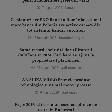
pentru momentele grele din viață
7 August 2024 -
9am.ro
Ce planuri are PKO Bank în România: cea mai
mare bancă din Polonia are active cât 66% din
tot sistemul bancar autohton
16 Ianuarie 2025 -
futurebanking.ro
Sumă record cheltuită de utilizatorii
OnlyFans în 2024. Câți bani au ajuns la
proprietarul platformei
25 August 2025 -
wall-street.ro
ANALIZĂ VIDEO Primele produse
tehnologice sunt mai mereu proaste
6 Aprilie 2026 -
start-up.ro
Paște 2026: cât costă un cozonac plin cu de
toate, în București