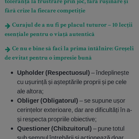
toleranța la frustrare prin joc, fără rușinare și
fără crize la fiecare competiție
Curajul de a nu fi pe placul tuturor – 10 lecții
esențiale pentru o viață autentică
Ce nu e bine să faci la prima întâlnire: Greșeli
de evitat pentru o impresie bună
Upholder (Respectuosul)
– îndeplinește
cu ușurință și așteptările proprii și pe cele
ale altora;
Obliger (Obligatorul)
– se supune ușor
cerințelor exterioare, dar are dificultăți în a-
și respecta propriile obiective;
Questioner (Chibzuitorul)
– pune totul
sub semnul întrebării și acționează doar