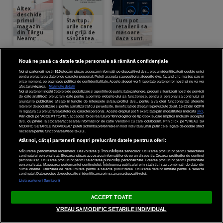
Nouă ne pasă ca datele tale personale să rămână confidențiale
Noi și partenerii noștri
610
stocăm și/sau accesăm informații pe dispozitivul dvs., precum identificatorii cookie unici
pentru prelucrarea datelor cu caracter personal. Puteți accepta sau gestiona alegerile dvs. făcând clic mai jos sau în
orice moment, pe pagina cu politica de confidențialitate. Aceste alegeri vor fi raportate partenerilor noștri și nu vă vor
afecta navigarea.
Mai multe detalii
Noi si partenerii nostri (retelele de socializare si agentiile de publicitate partenere, precum si furnizorii nostri de servicii
de date analitice) prelucram date pentru a permite website-ului sa functioneze, pentru a personaliza continutul si
anunturile publicitare afisate in functie de interesele si/sau profilul dvs., pentru a va oferi functionalitati aferente
retelelor de socializare si pentru a analiza traficul pe website. Beneficiati de drepturile prevazute de art. 15-22 din GDPR
in legatura cu prelucrarea datelor cu caracter personal. Aceste drepturi pot fi exercitate prin modalitatea indicata
aici
.
Prin click pe “ACCEPT TOATE”, acceptati folosirea tuturor Tehnologiilor de tip Cookie, care implica inclusiv acceptul
dvs. cu privire la stocarea/accesarea informatiilor de catre Vendor-ii cu care colaboram. Prin click pe “VREAU SA
MODIFIC SETARILE INDIVIDUAL” puteti schimba preferintele in mod individual, mai putin cele legate de cookie strict
necesare pentru functionarea website-ului.
Atât noi, cât și partenerii noștri prelucrăm datele pentru a oferi:
Măsurarea performanței reclamelor. Dezvoltarea și îmbunătățirea serviciilor. Utilizarea profilurilor pentru selectarea
conținutului personalizat. Stocarea și/sau accesarea informațiilor de pe un dispozitiv. Crearea profilurilor de conținut
personalizat. Utilizarea profilurilor pentru selectarea publicității personalizate. Crearea profilurilor pentru publicitate
personalizată. Măsurarea performanței conținutului. Înțelegerea publicului prin statistici sau combinații de date din
surse diferite. Utilizarea de date limitate pentru a selecta publicitatea. Utilizarea datelor limitate pentru a selecta
conținutul. Date precise de geolocație și identificarea prin scanarea dispozitivului.
Listă parteneri (furnizori)
ACCEPT TOATE
Recomandat pentru tine
VREAU SA MODIFIC SETARILE INDIVIDUAL