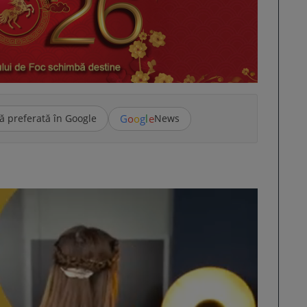
G
o
o
g
l
e
ă preferată în Google
News