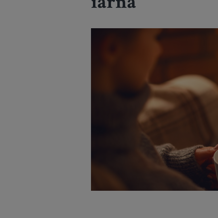
iarnă