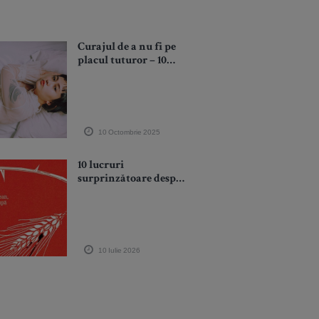
Curajul de a nu fi pe
placul tuturor – 10
lecții esențiale pentru
o viață autentică
10 Octombrie 2025
10 lucruri
surprinzătoare despre
Colhoz, noul roman al
lui Emmanuel
Carrère
10 Iulie 2026