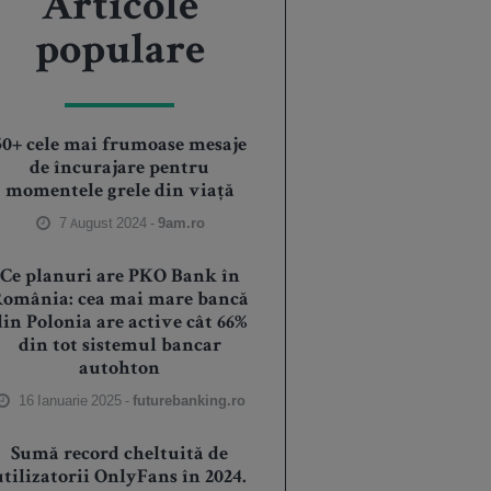
Articole
populare
50+ cele mai frumoase mesaje
de încurajare pentru
momentele grele din viață
7 August 2024 -
9am.ro
Ce planuri are PKO Bank în
România: cea mai mare bancă
din Polonia are active cât 66%
din tot sistemul bancar
autohton
16 Ianuarie 2025 -
futurebanking.ro
Sumă record cheltuită de
utilizatorii OnlyFans în 2024.