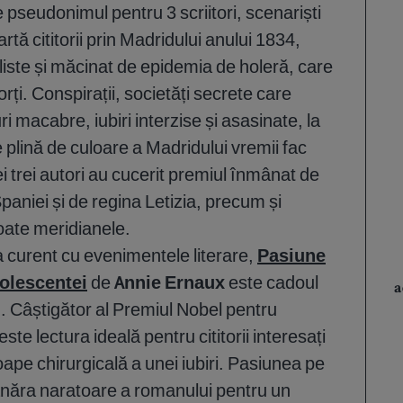
pseudonimul pentru 3 scriitori, scenariști
rtă cititorii prin Madridului anului 1834,
liste și măcinat de epidemia de holeră, care
rți. Conspirații, societăți secrete care
uri macabre, iubiri interzise și asasinate, la
plină de culoare a Madridului vremii fac
ei trei autori au cucerit premiul înmânat de
Spaniei și de regina Letizia, precum și
 toate meridianele.
la curent cu evenimentele literare,
Pasiune
olescentei
de
Annie Ernaux
este cadoul
a
n. Câștigător al Premiul Nobel pentru
te lectura ideală pentru cititorii interesați
oape chirurgicală a unei iubiri. Pasiunea pe
năra naratoare a romanului pentru un