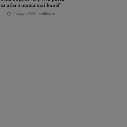
să aibă o mamă mai bună!”
7 August 2026 -
kudika.ro