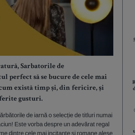
ratură, Sarbatorile de
l perfect să se bucure de cele mai
cum există timp și, din fericire, și
ferite gusturi.
ărbătorile de iarnă o selecție de titluri numai
ciun! Este vorba despre un adevărat regal
eme dintre cele mai incitante și romane alese