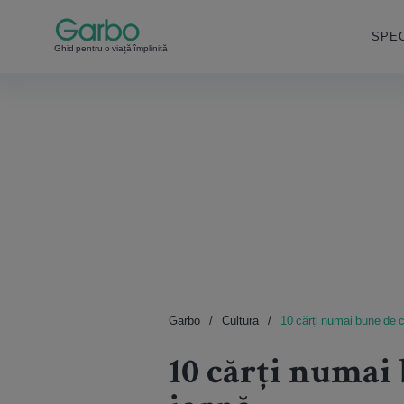
SPEC
Ghid pentru o viață împlinită
Garbo
Cultura
10 cărți numai bune de c
10 cărți numai 