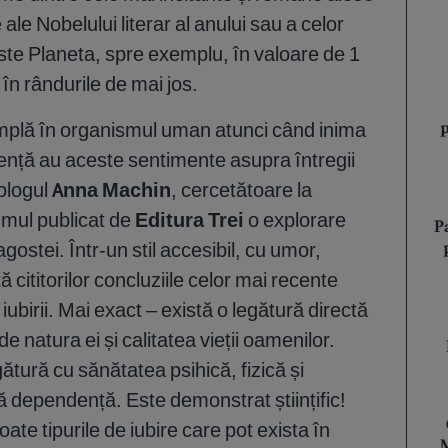
le Nobelului literar al anului sau a celor
ste Planeta, spre exemplu, în valoare de 1
în rândurile de mai jos.
mplă în organismul uman atunci când inima
fluență au aceste sentimente asupra întregii
ologul
Anna Machin
, cercetătoare la
umul publicat de
Editura Trei
o explorare
P
agostei. Într-un stil accesibil, cu umor,
 cititorilor concluziile celor mai recente
iubirii. Mai exact – există o legătură directă
de natura ei și calitatea vieții oamenilor.
gătură cu sănătatea psihică, fizică și
ă dependență. Este demonstrat științific!
te tipurile de iubire care pot exista în
M