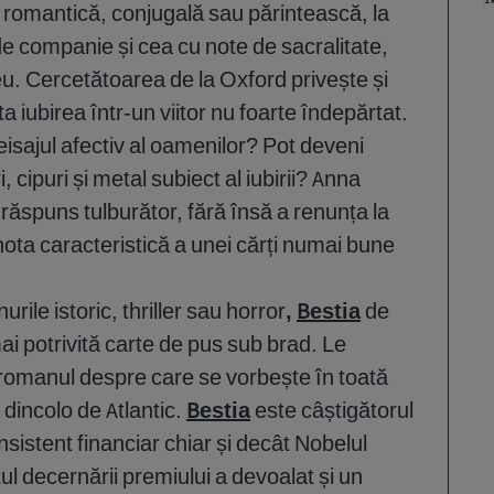
a romantică, conjugală sau părintească, la
de companie și cea cu note de sacralitate,
. Cercetătoarea de la Oxford privește și
a iubirea într-un viitor nu foarte îndepărtat.
peisajul afectiv al oamenilor? Pot deveni
i, cipuri și metal subiect al iubirii? Anna
n răspuns tulburător, fără însă a renunța la
nota caracteristică a unei cărți numai bune
rile istoric, thriller sau horror
,
Bestia
de
i potrivită carte de pus sub brad. Le
 romanul despre care se vorbește în toată
dincolo de Atlantic.
Bestia
este câștigătorul
sistent financiar chiar și decât Nobelul
l decernării premiului a devoalat și un