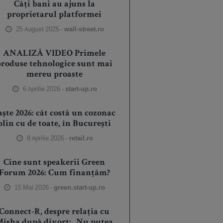
Câți bani au ajuns la
proprietarul platformei
25 August 2025 -
wall-street.ro
ANALIZĂ VIDEO Primele
produse tehnologice sunt mai
mereu proaste
6 Aprilie 2026 -
start-up.ro
aște 2026: cât costă un cozonac
plin cu de toate, în București
8 Aprilie 2026 -
retail.ro
Cine sunt speakerii Green
Forum 2026: Cum finanțăm?
15 Mai 2026 -
green.start-up.ro
Connect-R, despre relația cu
isha după divorț: „Nu putea