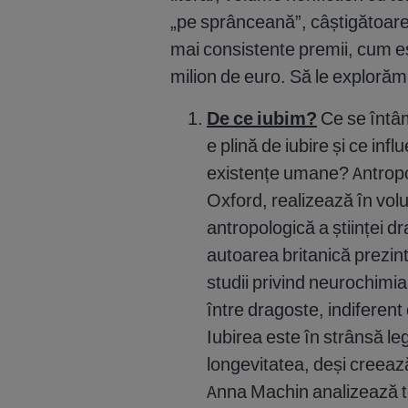
„pe sprânceană”, câștigătoare a
mai consistente premii, cum e
milion de euro. Să le explorăm 
De ce iubim?
Ce se întâ
e plină de iubire și ce in
existențe umane? Antrop
Oxford, realizează în vol
antropologică a științei dr
autoarea britanică prezintă
studii privind neurochimia 
între dragoste, indiferent 
Iubirea este în strânsă le
longevitatea, deși creeaz
Anna Machin analizează toa