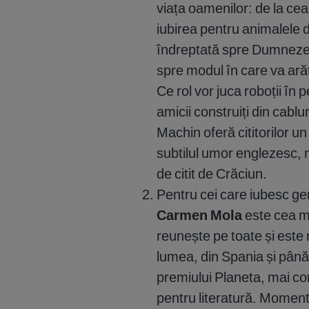
viața oamenilor: de la ce
iubirea pentru animalele 
îndreptată spre Dumnezeu
spre modul în care va arăt
Ce rol vor juca roboții în 
amicii construiți din cablur
Machin oferă cititorilor u
subtilul umor englezesc, 
de citit de Crăciun.
Pentru cei care iubesc genu
Carmen Mola
este cea ma
reunește pe toate și este
lumea, din Spania și până 
premiului Planeta, mai con
pentru literatură. Momentu