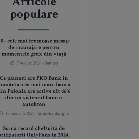
Articole
populare
50+ cele mai frumoase mesaje
de încurajare pentru
momentele grele din viață
7 August 2024 -
9am.ro
Ce planuri are PKO Bank în
România: cea mai mare bancă
din Polonia are active cât 66%
din tot sistemul bancar
autohton
16 Ianuarie 2025 -
futurebanking.ro
Sumă record cheltuită de
utilizatorii OnlyFans în 2024.