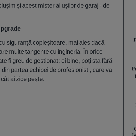
ușim și acest mister al ușilor de garaj - de
 upgrade
 cu siguranță copleșitoare, mai ales dacă
are multe tangențe cu ingineria. În orice
te fi greu de gestionat: ei bine, poți sta fără
r din partea echipei de profesioniști, care va
P
ât ai zice pește.
l