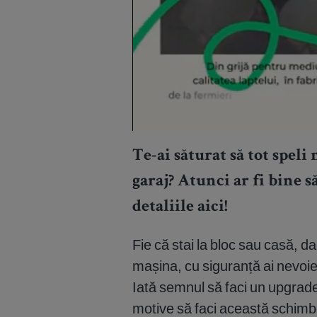
Te-ai săturat să tot spel
garaj? Atunci ar fi bine s
detaliile aici!
Fie că stai la bloc sau casă, d
mașina, cu siguranță ai nevoie
Iată semnul să faci un upgrade
motive să faci această schimb