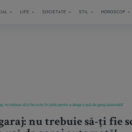
IAL
LIFE
SOCIETATE
STIL
HOROSCOP
araj: nu trebuie să-ți fie scris în stele pentru a alege o ușă de garaj automată!
garaj: nu trebuie să-ți fie s