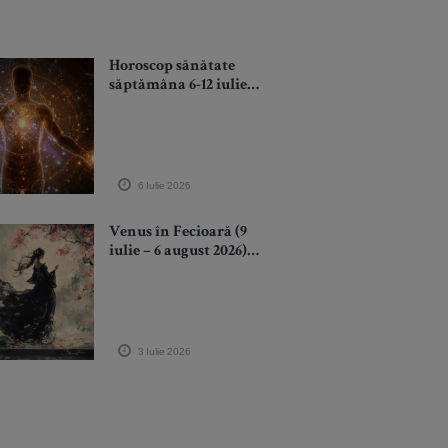
Horoscop sănătate
săptămâna 6-12 iulie:
Energia a 4 zodii zodii
revine în forță
6 Iulie 2026
Venus în Fecioară (9
iulie – 6 august 2026):
Sezonul iubirilor
mature. Universul nu
mai răsplătește
promisiunile, ci
consecvența
3 Iulie 2026