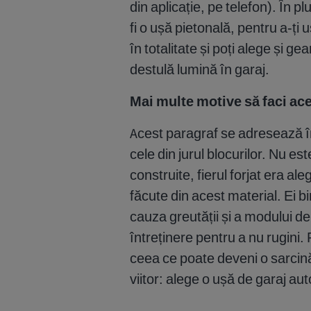
din aplicație, pe telefon). În pl
fi o ușă pietonală, pentru a-ți
în totalitate și poți alege și ge
destulă lumină în garaj.
Mai multe motive să faci ac
Acest paragraf se adresează î
cele din jurul blocurilor. Nu es
construite, fierul forjat era al
făcute din acest material. Ei 
cauza greutății și a modului de
întreținere pentru a nu rugini.
ceea ce poate deveni o sarcină 
viitor: alege o ușă de garaj a