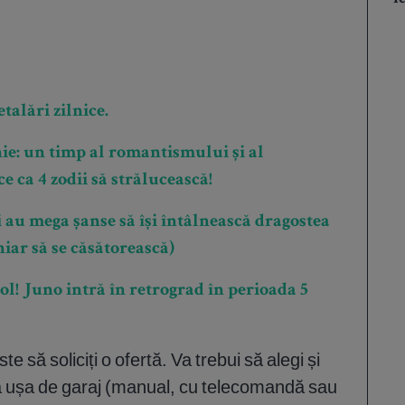
talări zilnice.
ie: un timp al romantismului și al
ce ca 4 zodii să strălucească!
 au mega șanse să își întâlnească dragostea
hiar să se căsătorească)
ol! Juno intră în retrograd în perioada 5
ste să soliciți o ofertă. Va trebui să alegi și
ă ușa de garaj (manual, cu telecomandă sau