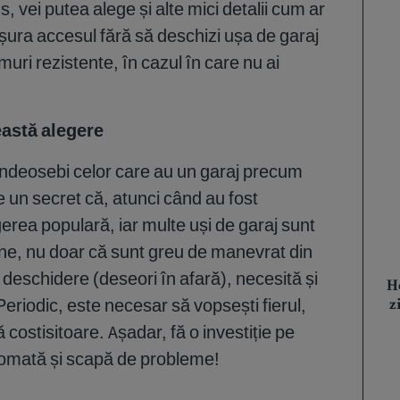
us, vei putea alege și alte mici detalii cum ar
 ușura accesul fără să deschizi ușa de garaj
amuri rezistente, în cazul în care nu ai
eastă alegere
ndeosebi celor care au un garaj precum
te un secret că, atunci când au fost
egerea populară, iar multe uși de garaj sunt
bine, nu doar că sunt greu de manevrat din
 deschidere (deseori în afară), necesită și
H
 Periodic, este necesar să vopsești fierul,
z
costisitoare. Așadar, fă o investiție pe
utomată și scapă de probleme!