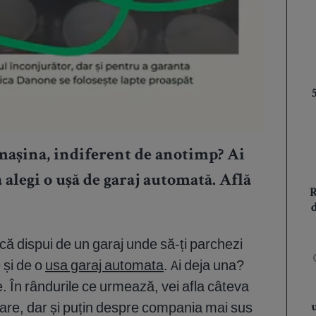
i mașina, indiferent de anotimp? Ai
ă alegi o ușă de garaj automată. Află
acă dispui de un garaj unde să-ți parchezi
 și de o
usa garaj automata
. Ai deja una?
. În rândurile ce urmează, vei afla câteva
are, dar și puțin despre compania mai sus