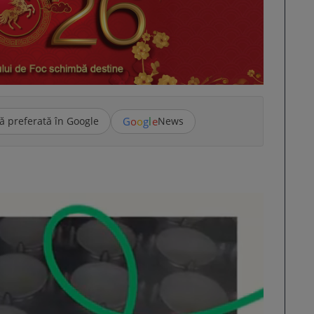
G
o
o
g
l
e
ă preferată în Google
News