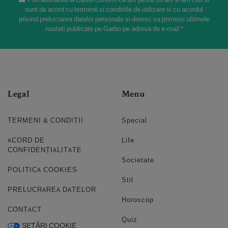
sunt de acord cu termenii si conditiile de utilizare si cu acordul
privind prelucrarea datelor personale si doresc sa primesc ultimele
noutati publicate pe Garbo pe adresa de e-mail *
Legal
Menu
TERMENI & CONDIȚII
Special
ACORD DE
Life
CONFIDENȚIALITATE
Societate
POLITICA COOKIES
Stil
PRELUCRAREA DATELOR
Horoscop
CONTACT
Quiz
SETĂRI COOKIE