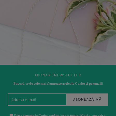
ABONARE NEWSLETTER
Bucură-te de cele mai frumoase articole Garbo și pe email!
ABONEAZĂ-MĂ
Prin abonarea la Garbo confirm ca am peste 16 ani si am citit si