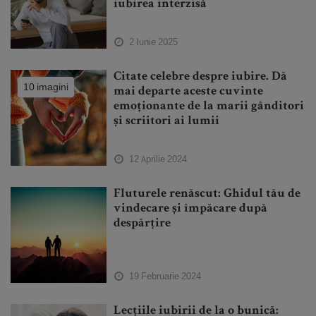
iubirea interzisă
2 Iunie 2025
Citate celebre despre iubire. Dă
10 imagini
mai departe aceste cuvinte
emoționante de la marii gânditori
și scriitori ai lumii
12 Aprilie 2024
Fluturele renăscut: Ghidul tău de
vindecare și împăcare după
despărțire
19 Februarie 2024
Lecțiile iubirii de la o bunică: