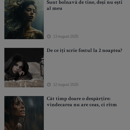
Sunt bolnavă de tine, deși nu ești
al meu
13 August 2025
De ce îți scrie fostul la 2 noaptea?
12 August 2025
Cât timp doare o despărțire:
vindecarea nu are ceas, ci ritm