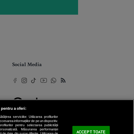
Social Media
 pentru a oferi:
© 2026 Internet Corp SRL
rea serviciilor. Utilizarea profilurilor
Toate drepturile rezervate
cesarea informațiilor de pe un dispozitiv.
ofilurilor pentru selectarea publicității
personalizată. Măsurarea performanței
ACCEPT TOATE
ii de date din surse diferite. Utilizarea de