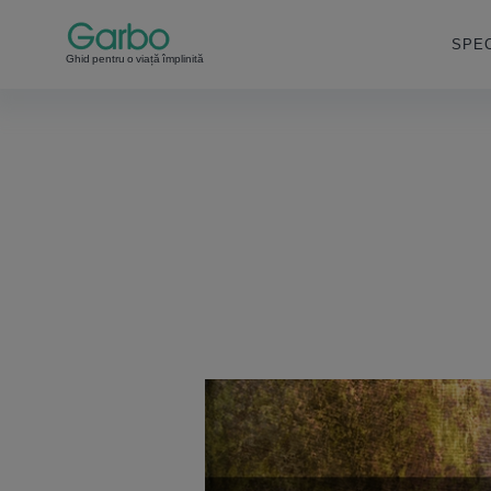
SPEC
Ghid pentru o viață împlinită