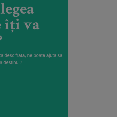
 legea
îți va
?
ta descifrata, ne poate ajuta sa
ba destinul?