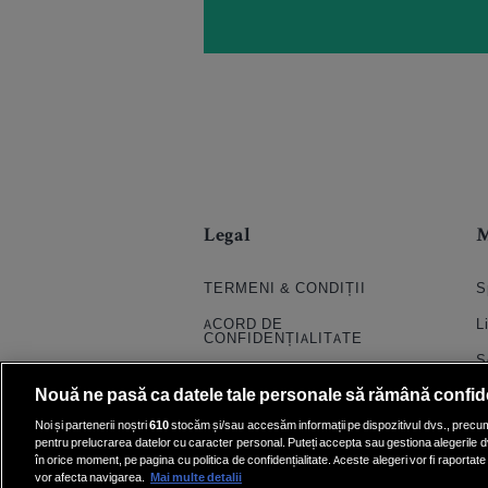
Legal
TERMENI & CONDIȚII
S
ACORD DE
L
CONFIDENȚIALITATE
S
POLITICA COOKIES
Nouă ne pasă ca datele tale personale să rămână confid
S
PRELUCRAREA DATELOR
Noi și partenerii noștri
610
stocăm și/sau accesăm informații pe dispozitivul dvs., precum i
H
pentru prelucrarea datelor cu caracter personal. Puteți accepta sau gestiona alegerile d
CONTACT
în orice moment, pe pagina cu politica de confidențialitate. Aceste alegeri vor fi raportate 
Q
SETĂRI COOKIE
vor afecta navigarea.
Mai multe detalii